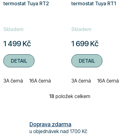
termostat Tuya RT2
termostat Tuya RT1
Skladem
Skladem
1 499 Kč
1 699 Kč
DETAIL
DETAIL
3A černá
16A černá
3A černá
16A černá
18
položek celkem
O
v
l
á
Doprava zdarma
d
u objednávek nad 1700 Kč
a