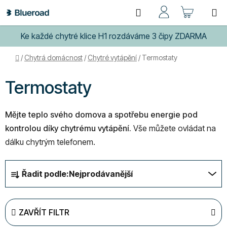
Přejít
Hledat
NÁKUP
na
obsah
KOŠÍK
Ke každé chytré klice H1 rozdáváme 3 čipy ZDARMA
Domů
/
Chytrá domácnost
/
Chytré vytápění
/
Termostaty
Termostaty
Mějte teplo svého domova a spotřebu energie pod
kontrolou díky chytrému vytápění.
Vše můžete ovládat na
dálku chytrým telefonem.
Ř
Řadit podle:
Nejprodávanější
a
z
e
ZAVŘÍT FILTR
n