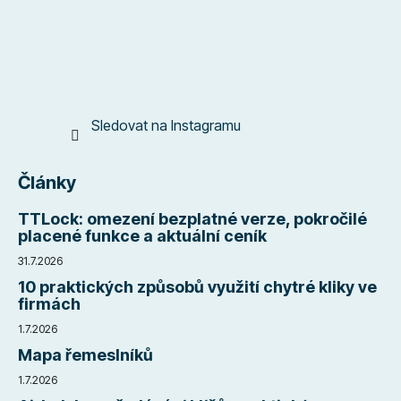
í
Sledovat na Instagramu
Články
TTLock: omezení bezplatné verze, pokročilé
placené funkce a aktuální ceník
31.7.2026
10 praktických způsobů využití chytré kliky ve
firmách
1.7.2026
Mapa řemeslníků
1.7.2026