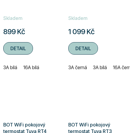
Skladem
Skladem
899 Kč
1 099 Kč
DETAIL
DETAIL
3A bílá
16A bílá
3A černá
3A bílá
16A čern
BOT WiFi pokojový
BOT WiFi pokojový
termostat Tuya RT4
termostat Tuya RT3