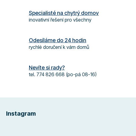
c
í
Specialisté na chytrý domov
p
inovativní řešení pro všechny
r
v
k
Odesíláme do 24 hodin
y
rychlé doručení k vám domů
v
ý
p
Nevíte si rady?
i
s
tel. 774 826 668 (po-pá 08-16)
u
Z
á
Instagram
p
a
t