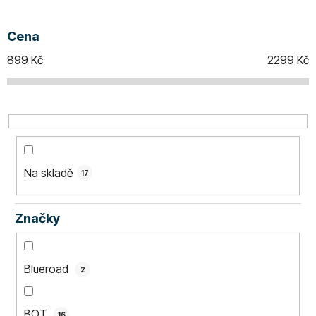
í
p
Cena
r
o
899
Kč
2299
Kč
d
u
k
t
ů
Na skladě
17
Značky
Blueroad
2
BOT
16