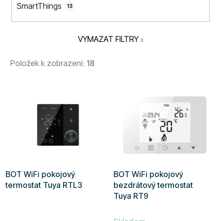
SmartThings
13
VYMAZAT FILTRY
Položek k zobrazení:
18
V
ý
p
i
s
p
r
BOT WiFi pokojový
BOT WiFi pokojový
o
termostat Tuya RTL3
bezdrátový termostat
d
Tuya RT9
u
Průměrné
k