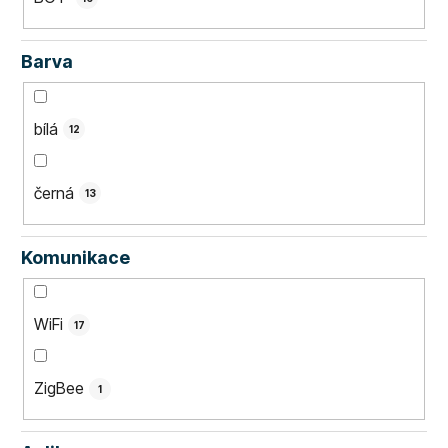
Barva
bílá
12
černá
13
Komunikace
WiFi
17
ZigBee
1