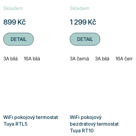
Skladem
Skladem
899 Kč
1 299 Kč
DETAIL
DETAIL
3A bílá
16A bílá
3A černá
3A bílá
16A čern
WiFi pokojový termostat
WiFi pokojový
Tuya RTL5
bezdrátový termostat
Tuya RT10