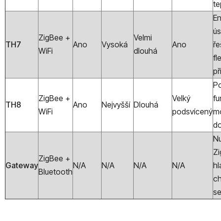
te
En
ú
ZigBee +
Velmi
TH7
Ano
Vysoká
Ano
ře
WiFi
dlouhá
fl
př
Po
ZigBee +
Velký
fu
TH8
Ano
Nejvyšší
Dlouhá
WiFi
podsvícený
m
d
Nu
Z
ZigBee +
Gateway
N/A
N/A
N/A
N/A
hl
Bluetooth
ch
s