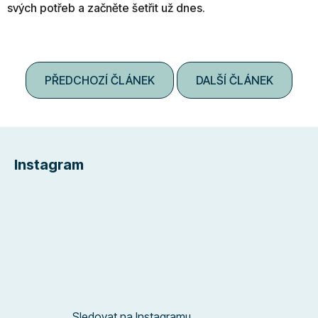
svých potřeb a začněte šetřit už dnes.
PŘEDCHOZÍ ČLÁNEK
DALŠÍ ČLÁNEK
Z
á
Instagram
p
a
t
í
Sledovat na Instagramu