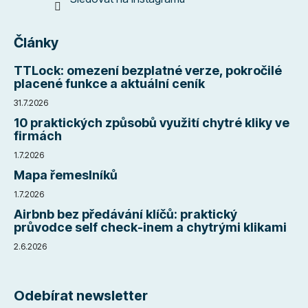
Články
TTLock: omezení bezplatné verze, pokročilé
placené funkce a aktuální ceník
31.7.2026
10 praktických způsobů využití chytré kliky ve
firmách
1.7.2026
Mapa řemeslníků
1.7.2026
Airbnb bez předávání klíčů: praktický
průvodce self check-inem a chytrými klikami
2.6.2026
Odebírat newsletter