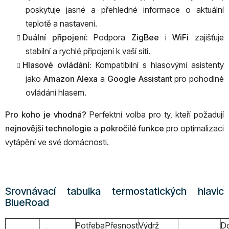
poskytuje jasné a přehledné informace o aktuální
teplotě a nastavení.
Duální připojení:
Podpora
ZigBee
i
WiFi
zajišťuje
stabilní a rychlé připojení k vaší síti.
Hlasové ovládání:
Kompatibilní s hlasovými asistenty
jako
Amazon Alexa
a
Google Assistant
pro pohodlné
ovládání hlasem.
Pro koho je vhodná?
Perfektní volba pro ty, kteří požadují
nejnovější technologie
a
pokročilé funkce
pro optimalizaci
vytápění ve své domácnosti.
Srovnávací tabulka termostatických hlavic
BlueRoad
Potřeba
Přesnost
Výdrž
D