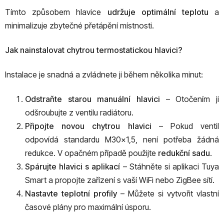
Tímto způsobem hlavice
udržuje optimální teplotu
a
minimalizuje zbytečné přetápění místnosti.
Jak nainstalovat chytrou termostatickou hlavici?
Instalace je snadná a zvládnete ji během několika minut:
Odstraňte starou manuální hlavici
– Otočením ji
odšroubujte z ventilu radiátoru.
Připojte novou chytrou hlavici
– Pokud ventil
odpovídá standardu M30x1,5, není potřeba žádná
redukce. V opačném případě použijte
redukční sadu
.
Spárujte hlavici s aplikací
– Stáhněte si aplikaci Tuya
Smart a propojte zařízení s vaší WiFi nebo ZigBee sítí.
Nastavte teplotní profily
– Můžete si vytvořit vlastní
časové plány pro maximální úsporu.