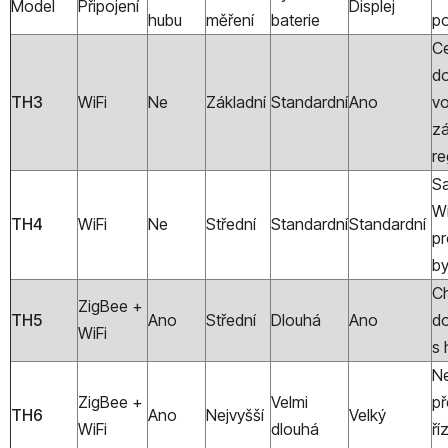
Model
Připojení
Displej
hubu
měření
baterie
po
C
d
TH3
WiFi
Ne
Základní
Standardní
Ano
vo
zá
re
S
Wi
TH4
WiFi
Ne
Střední
Standardní
Standardní
pr
by
Ch
ZigBee +
TH5
Ano
Střední
Dlouhá
Ano
d
WiFi
s
Ne
ZigBee +
Velmi
př
TH6
Ano
Nejvyšší
Velký
WiFi
dlouhá
ří