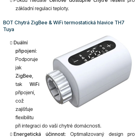
Pokud hledáte
cenově dostupné chytré řešení
pro
základní regulaci teploty.
BOT Chytrá ZigBee & WiFi termostatická hlavice TH7
Tuya
Duální
připojení:
Podporuje
jak
ZigBee
,
tak
WiFi
připojení,
což
zajišťuje
flexibilitu
při integraci do vaší chytré domácnosti.
Energetická účinnost:
Optimalizovaný design pro