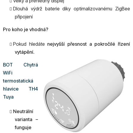
Velký a přehledný displej
Dlouhá výdrž baterie díky optimalizovanému ZigBee
připojení
Pro koho je vhodná?
Pokud hledáte
nejvyšší přesnost a pokročilé řízení
vytápění
.
BOT Chytrá
WiFi
termostatická
hlavice TH4
Tuya
Neutrální
varianta –
funguje