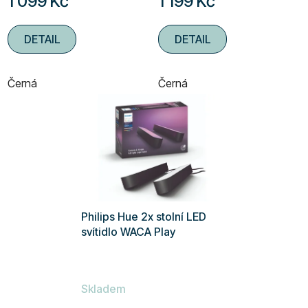
1 099 Kč
1 199 Kč
ů
je
je
4,9
5,0
DETAIL
DETAIL
z
z
5
5
Černá
Černá
hvězdiček.
hvězdiček.
Philips Hue 2x stolní LED
svítidlo WACA Play
Skladem