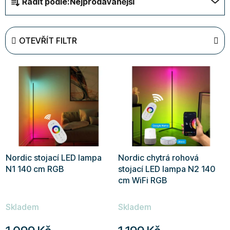
Řadit podle:
Nejprodávanější
a
z
e
OTEVŘÍT FILTR
n
í
V
p
ý
r
p
o
i
d
s
u
p
k
r
t
Nordic stojací LED lampa
Nordic chytrá rohová
o
ů
N1 140 cm RGB
stojací LED lampa N2 140
d
cm WiFi RGB
u
Průměrné
Průměrné
k
Skladem
Skladem
hodnocení
hodnocení
t
produktu
produktu