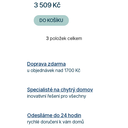
3 509 Kč
DO KOŠÍKU
3
položek celkem
O
v
l
á
Doprava zdarma
d
u objednávek nad 1700 Kč
a
c
í
Specialisté na chytrý domov
p
inovativní řešení pro všechny
r
v
k
Odesíláme do 24 hodin
y
rychlé doručení k vám domů
v