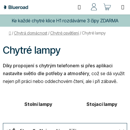
Přejít
Hledat
NÁKUP
na
obsah
KOŠÍK
Ke každé chytré klice H1 rozdáváme 3 čipy ZDARMA
Domů
/
Chytrá domácnost
/
Chytré osvětlení
/
Chytré lampy
Chytré lampy
Díky propojení s chytrým telefonem si přes aplikaci
nastavíte světlo dle potřeby a atmosféry
, což se dá využít
nejen při práci nebo oddechovém čtení, ale i při zábavě.
Stolní lampy
Stojací lampy
Ř