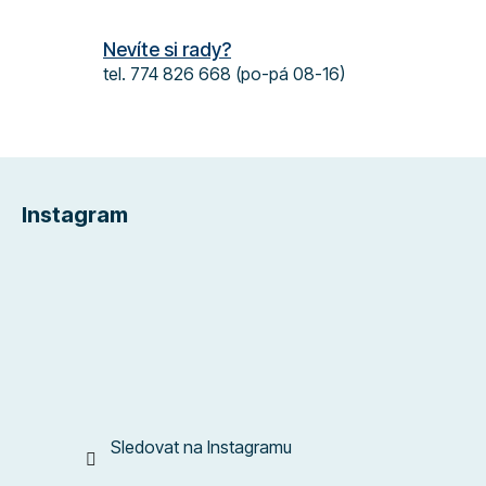
ý
p
Nevíte si rady?
i
s
tel. 774 826 668 (po-pá 08-16)
u
Z
á
Instagram
p
a
t
í
Sledovat na Instagramu