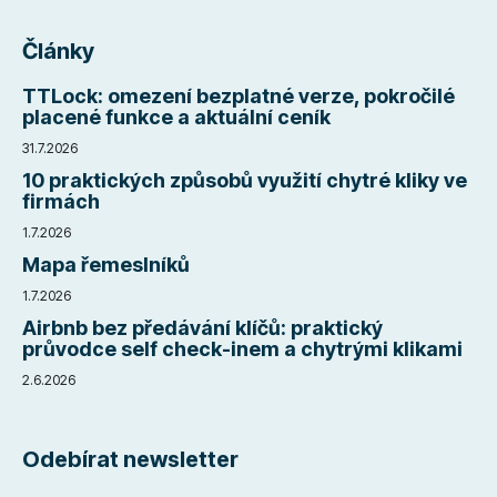
Články
TTLock: omezení bezplatné verze, pokročilé
placené funkce a aktuální ceník
31.7.2026
10 praktických způsobů využití chytré kliky ve
firmách
1.7.2026
Mapa řemeslníků
1.7.2026
Airbnb bez předávání klíčů: praktický
průvodce self check-inem a chytrými klikami
2.6.2026
Odebírat newsletter