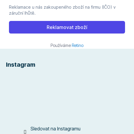
Používáme
Retino
Z
á
Instagram
p
a
t
í
Sledovat na Instagramu