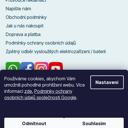
Napište nám
Obchodní podmínky
Jak u nás nakoupit
Doprava a platba
Podmínky ochrany osobních údajů
Zpětný odběr vysloužilých elektrozařízení / baterií
Používáme cookies, abychom Vám
Nastavení
umožnili pohodlné prohlížení webu. Více
96 %
informací
zde.
Podmínky ochrany
zákazníků nás
osobních údajů společnosti Google
.
doporučuje
Vytvořil Shoptet
Odmítnout
Souhlasím