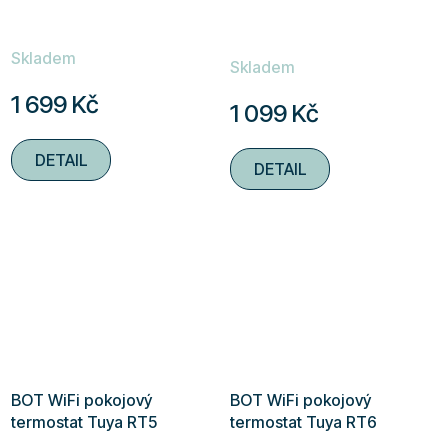
Průměrné
Skladem
hodnocení
Skladem
produktu
1 699 Kč
1 099 Kč
je
5,0
DETAIL
DETAIL
z
5
hvězdiček.
BOT WiFi pokojový
BOT WiFi pokojový
termostat Tuya RT5
termostat Tuya RT6