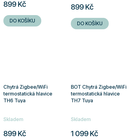
899 Kč
899 Kč
je
5,0
DO KOŠÍKU
DO KOŠÍKU
z
5
hvězdiček.
Chytrá Zigbee/WiFi
BOT Chytrá Zigbee/WiFi
termostatická hlavice
termostatická hlavice
TH6 Tuya
TH7 Tuya
Skladem
Skladem
899 Kč
1 099 Kč