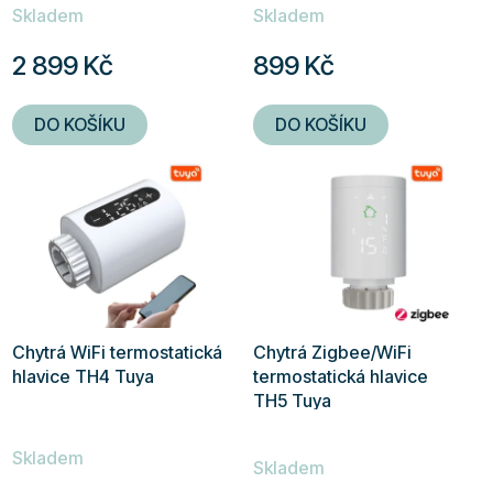
Skladem
Skladem
2 899 Kč
899 Kč
DO KOŠÍKU
DO KOŠÍKU
Chytrá WiFi termostatická
Chytrá Zigbee/WiFi
hlavice TH4 Tuya
termostatická hlavice
TH5 Tuya
Průměrné
Skladem
hodnocení
Skladem
produktu