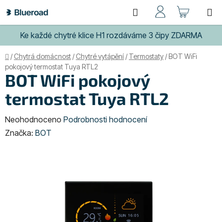
Přejít
Hledat
NÁKUP
na
obsah
KOŠÍK
Ke každé chytré klice H1 rozdáváme 3 čipy ZDARMA
Domů
/
Chytrá domácnost
/
Chytré vytápění
/
Termostaty
/
BOT WiFi
pokojový termostat Tuya RTL2
BOT WiFi pokojový
termostat Tuya RTL2
Průměrné
Neohodnoceno
Podrobnosti hodnocení
hodnocení
Značka:
BOT
produktu
je
0,0
z
5
hvězdiček.