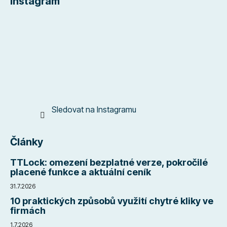
Instagram
p
a
t
í
Sledovat na Instagramu
Články
TTLock: omezení bezplatné verze, pokročilé
placené funkce a aktuální ceník
31.7.2026
10 praktických způsobů využití chytré kliky ve
firmách
1.7.2026