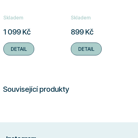
Skladem
Skladem
1 099 Kč
899 Kč
DETAIL
DETAIL
Související produkty
Z
á