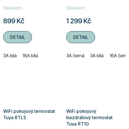
Skladem
Skladem
899 Kč
1 299 Kč
DETAIL
DETAIL
3A bílá
16A bílá
3A černá
3A bílá
16A čern
WiFi pokojový termostat
WiFi pokojový
Tuya RTL5
bezdrátový termostat
Tuya RT10