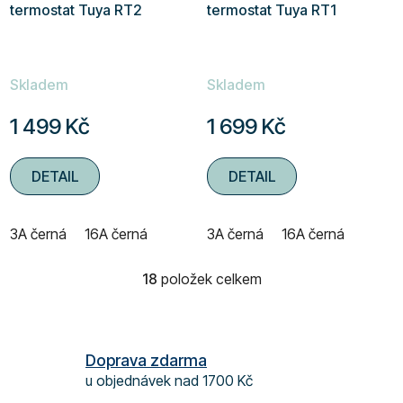
termostat Tuya RT2
termostat Tuya RT1
Skladem
Skladem
1 499 Kč
1 699 Kč
DETAIL
DETAIL
3A černá
16A černá
3A černá
16A černá
18
položek celkem
O
v
l
á
Doprava zdarma
d
u objednávek nad 1700 Kč
a