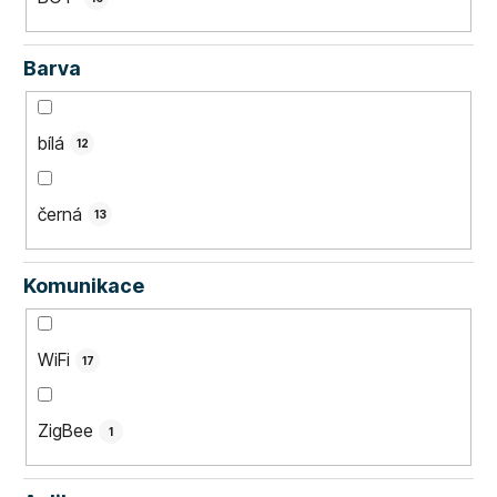
Barva
bílá
12
černá
13
Komunikace
WiFi
17
ZigBee
1