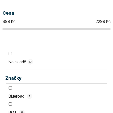
í
p
Cena
r
o
899
Kč
2299
Kč
d
u
k
t
ů
Na skladě
17
Značky
Blueroad
2
BOT
16