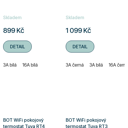
Skladem
Skladem
899 Kč
1 099 Kč
DETAIL
DETAIL
3A bílá
16A bílá
3A černá
3A bílá
16A čern
BOT WiFi pokojový
BOT WiFi pokojový
termostat Tuya RT4
termostat Tuya RT3