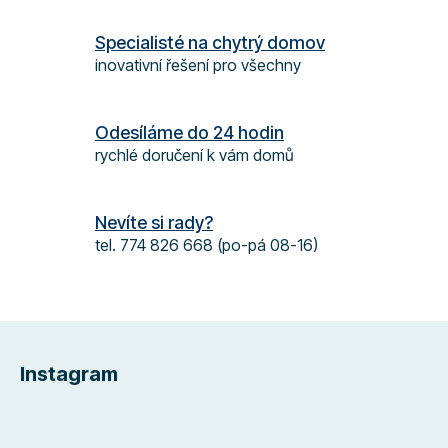
c
í
Specialisté na chytrý domov
p
inovativní řešení pro všechny
r
v
k
Odesíláme do 24 hodin
y
rychlé doručení k vám domů
v
ý
p
Nevíte si rady?
i
s
tel. 774 826 668 (po-pá 08-16)
u
Z
á
Instagram
p
a
t