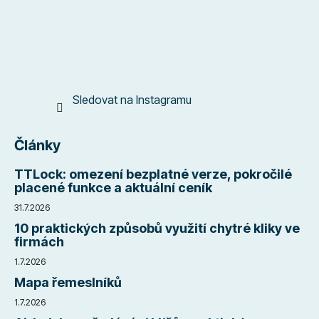
í
Sledovat na Instagramu
Články
TTLock: omezení bezplatné verze, pokročilé
placené funkce a aktuální ceník
31.7.2026
10 praktických způsobů využití chytré kliky ve
firmách
1.7.2026
Mapa řemeslníků
1.7.2026