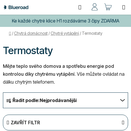
Přejít
Hledat
NÁKUP
na
obsah
KOŠÍK
Ke každé chytré klice H1 rozdáváme 3 čipy ZDARMA
Domů
/
Chytrá domácnost
/
Chytré vytápění
/
Termostaty
Termostaty
Mějte teplo svého domova a spotřebu energie pod
kontrolou díky chytrému vytápění.
Vše můžete ovládat na
dálku chytrým telefonem.
Ř
Řadit podle:
Nejprodávanější
a
z
e
ZAVŘÍT FILTR
n