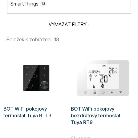
SmartThings
13
VYMAZAT FILTRY
Položek k zobrazení:
18
V
ý
p
i
s
p
r
BOT WiFi pokojový
BOT WiFi pokojový
o
termostat Tuya RTL3
bezdrátový termostat
d
Tuya RT9
u
Průměrné
k