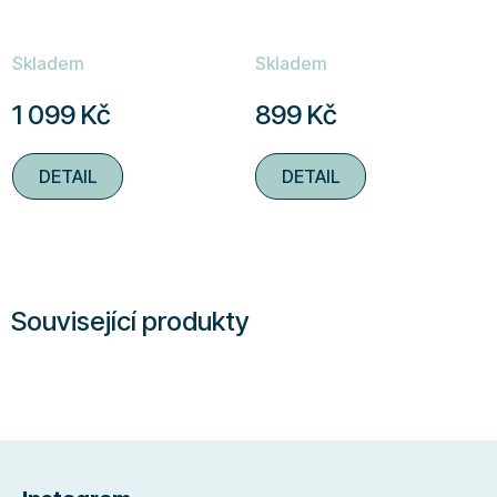
Skladem
Skladem
1 099 Kč
899 Kč
DETAIL
DETAIL
Související produkty
Z
á