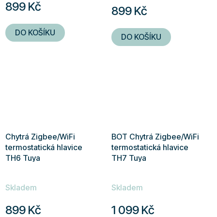
899 Kč
899 Kč
je
5,0
DO KOŠÍKU
DO KOŠÍKU
z
5
hvězdiček.
Chytrá Zigbee/WiFi
BOT Chytrá Zigbee/WiFi
termostatická hlavice
termostatická hlavice
TH6 Tuya
TH7 Tuya
Skladem
Skladem
899 Kč
1 099 Kč