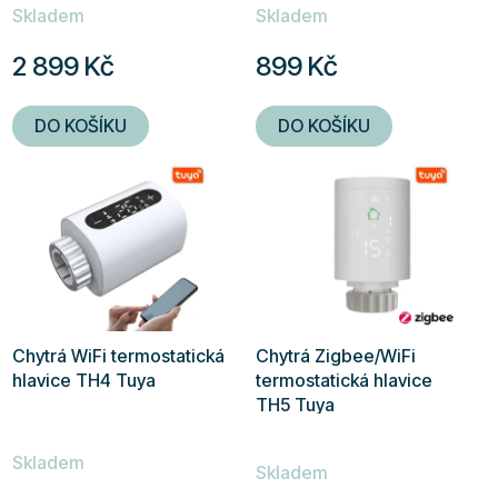
Skladem
Skladem
2 899 Kč
899 Kč
DO KOŠÍKU
DO KOŠÍKU
Chytrá WiFi termostatická
Chytrá Zigbee/WiFi
hlavice TH4 Tuya
termostatická hlavice
TH5 Tuya
Průměrné
Skladem
hodnocení
Skladem
produktu