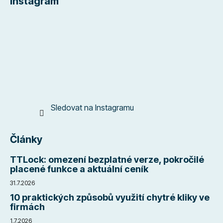
Instagram
p
a
t
í
Sledovat na Instagramu
Články
TTLock: omezení bezplatné verze, pokročilé
placené funkce a aktuální ceník
31.7.2026
10 praktických způsobů využití chytré kliky ve
firmách
1.7.2026