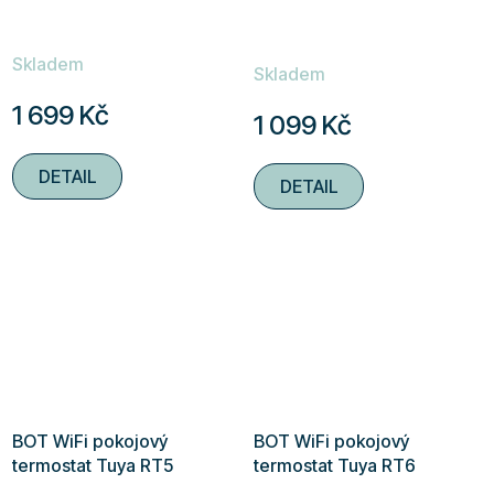
Průměrné
Skladem
hodnocení
Skladem
produktu
1 699 Kč
1 099 Kč
je
5,0
DETAIL
DETAIL
z
5
hvězdiček.
BOT WiFi pokojový
BOT WiFi pokojový
termostat Tuya RT5
termostat Tuya RT6