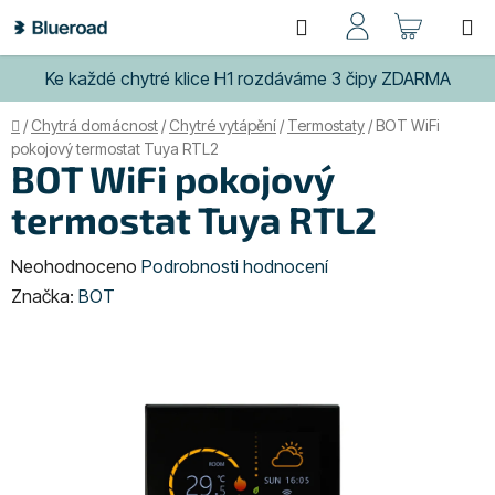
Přejít
Hledat
NÁKUP
na
obsah
KOŠÍK
Ke každé chytré klice H1 rozdáváme 3 čipy ZDARMA
Domů
/
Chytrá domácnost
/
Chytré vytápění
/
Termostaty
/
BOT WiFi
pokojový termostat Tuya RTL2
BOT WiFi pokojový
termostat Tuya RTL2
Průměrné
Neohodnoceno
Podrobnosti hodnocení
hodnocení
Značka:
BOT
produktu
je
0,0
z
5
hvězdiček.