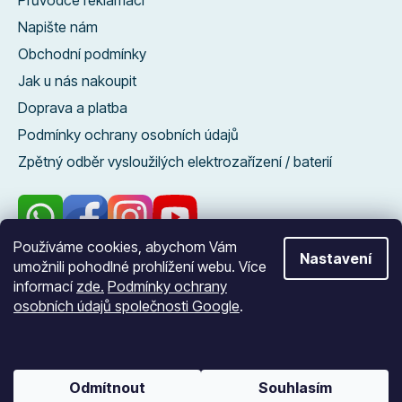
Napište nám
Obchodní podmínky
Jak u nás nakoupit
Doprava a platba
Podmínky ochrany osobních údajů
Zpětný odběr vysloužilých elektrozařízení / baterií
Používáme cookies, abychom Vám
Nastavení
umožnili pohodlné prohlížení webu. Více
96 %
informací
zde.
Podmínky ochrany
zákazníků nás
osobních údajů společnosti Google
.
doporučuje
Vytvořil Shoptet
Odmítnout
Souhlasím