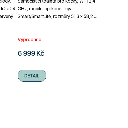
diody,
Samočisticí toaleta pro kočky, WiFi 2,4
drž až 4
GHz, mobilní aplikace Tuya
červený
Smart/SmartLife, rozměry 51,3 x 58,2 x
53 cm, napájení ze sítě, objem toalety
72...
Průměrné
Vyprodáno
hodnocení
produktu
6 999 Kč
je
5,0
z
DETAIL
5
hvězdiček.