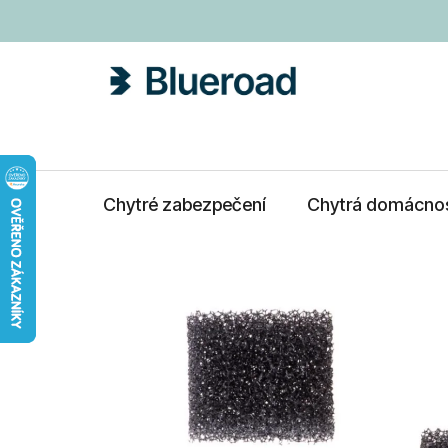
Přejít
na
obsah
Chytré zabezpečení
Chytrá domácno