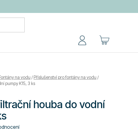
NÁKUPNÍ
KOŠÍK
Fontány na vodu
/
Příslušenství pro fontány na vodu
/
ní pumpy K15, 3 ks
iltrační houba do vodní
ks
odnocení