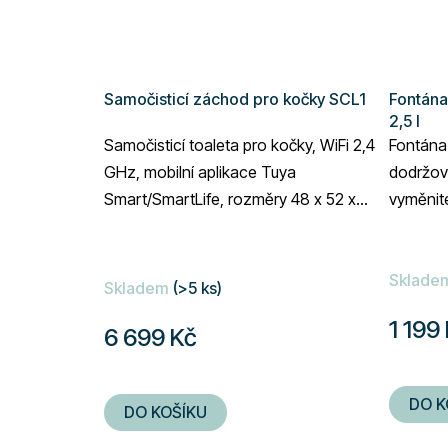
Samočisticí záchod pro kočky SCL1
Fontána
2,5 l
Samočisticí toaleta pro kočky, WiFi 2,4
Fontána
GHz, mobilní aplikace Tuya
dodržova
Smart/SmartLife, rozměry 48 x 52 x
vyměnitel
50,5 cm, napájení ze sítě, objem toalety
uhlím, n
65 litrů,...
Průměrn
Sklade
hodnoce
Skladem
(>5 ks)
produkt
1 199
6 699 Kč
je
5,0
z
DO K
DO KOŠÍKU
5
hvězdič