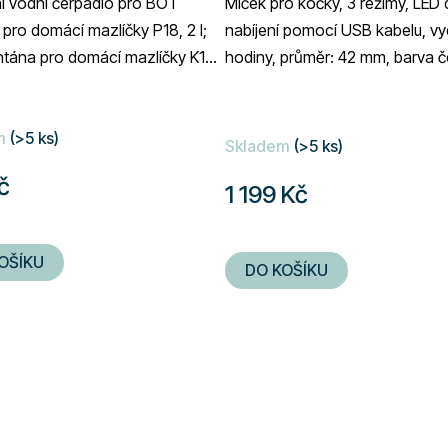
í vodní čerpadlo pro BOT
Míček pro kočky, 3 režimy, LED 
pro domácí mazlíčky P18, 2 l;
nabíjení pomocí USB kabelu, vy
tána pro domácí mazlíčky K15,
hodiny, průměr: 42 mm, barva 
OT Fontána pro domácí mazlíčky
é
m
(>5 ks)
ní
Skladem
(>5 ks)
u
č
1 199 Kč
OŠÍKU
DO KOŠÍKU
ek.