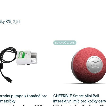
y K15, 2,5 l
DOPORUČUJEME
radní pumpa k fontáně pro
CHEERBLE Smart Mini Ball
mazlíčky
Interaktivní míč pro kočky čer