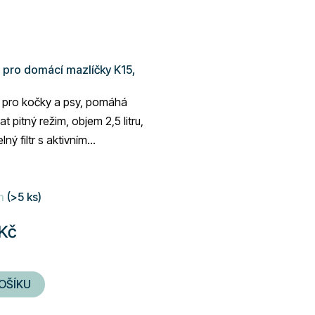
 pro domácí mazlíčky K15,
 pro kočky a psy, pomáhá
t pitný režim, objem 2,5 litru,
ný filtr s aktivním
erezová ocel
é
m
(>5 ks)
ní
u
 Kč
OŠÍKU
ek.