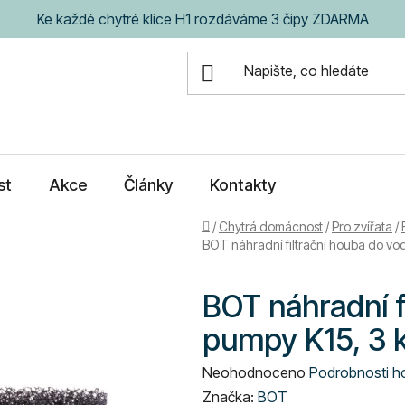
Ke každé chytré klice H1 rozdáváme 3 čipy ZDARMA
st
Akce
Články
Kontakty
Domů
/
Chytrá domácnost
/
Pro zvířata
/
BOT náhradní filtrační houba do vod
BOT náhradní f
pumpy K15, 3 
Průměrné
Neohodnoceno
Podrobnosti h
hodnocení
Značka:
BOT