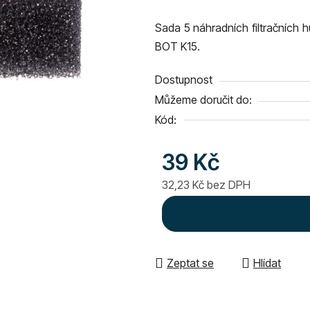
produktu
Sada 5 náhradních filtračních
je
BOT K15.
0,0
z
Dostupnost
5
Můžeme doručit do:
hvězdiček.
Kód:
39 Kč
32,23 Kč bez DPH
Měrná cena:
Zeptat se
Hlídat