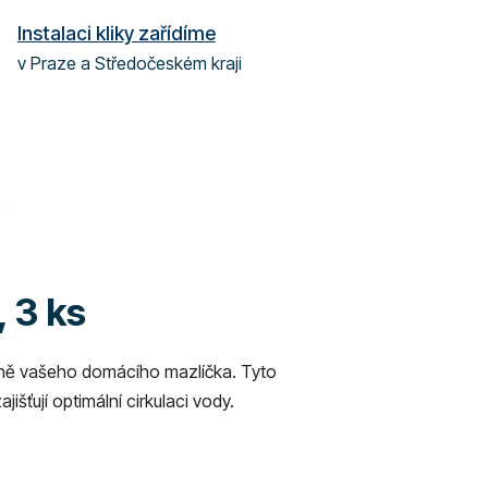
Instalaci kliky zařídíme
v Praze a Středočeském kraji
 3 ks
táně vašeho domácího mazlíčka. Tyto
išťují optimální cirkulaci vody.