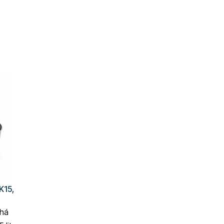
K15,
áhá