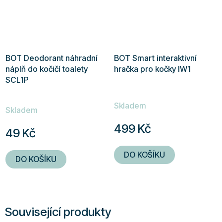
BOT Deodorant náhradní
BOT Smart interaktivní
náplň do kočičí toalety
hračka pro kočky IW1
SCL1P
Průměrné
Skladem
hodnocení
Skladem
produktu
499 Kč
49 Kč
je
5,0
DO KOŠÍKU
DO KOŠÍKU
z
5
hvězdiček.
Související produkty