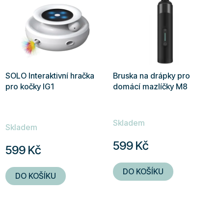
hvězdiček.
SOLO Interaktivní hračka
Bruska na drápky pro
pro kočky IG1
domácí mazlíčky M8
Průměrné
Skladem
hodnocení
Skladem
produktu
599 Kč
599 Kč
je
5,0
DO KOŠÍKU
DO KOŠÍKU
z
5
hvězdiček.