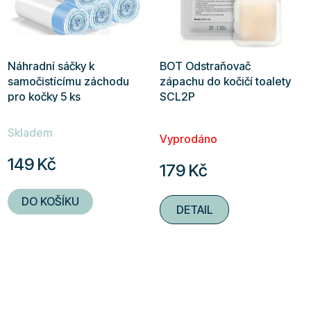
Náhradní sáčky k
BOT Odstraňovač
samočistícímu záchodu
zápachu do kočičí toalety
pro kočky 5 ks
SCL2P
Průměrné
Skladem
hodnocení
Vyprodáno
produktu
149 Kč
179 Kč
je
5,0
DO KOŠÍKU
DETAIL
z
5
hvězdiček.