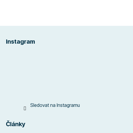
Z
á
Instagram
p
a
t
í
Sledovat na Instagramu
Články