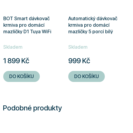
BOT Smart dávkovač
Automatický dávkovač
krmiva pro domácí
krmiva pro domácí
mazlíčky D1 Tuya WiFi
mazlíčky 5 porcí bílý
bílý
Průměrné
Průměrné
Skladem
Skladem
hodnocení
hodnocení
produktu
produktu
1 899 Kč
999 Kč
je
je
5,0
4,5
DO KOŠÍKU
DO KOŠÍKU
z
z
5
5
hvězdiček.
hvězdiček.
Podobné produkty