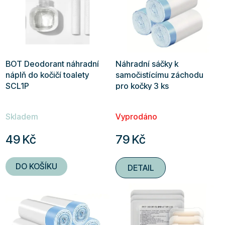
BOT Deodorant náhradní
Náhradní sáčky k
náplň do kočičí toalety
samočistícímu záchodu
SCL1P
pro kočky 3 ks
Skladem
Vyprodáno
49 Kč
79 Kč
DO KOŠÍKU
DETAIL