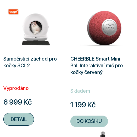
Samočisticí záchod pro
CHEERBLE Smart Mini
kočky SCL2
Ball Interaktivní míč pro
kočky červený
Průměrné
Vyprodáno
hodnocení
Skladem
produktu
6 999 Kč
1 199 Kč
je
5,0
DETAIL
DO KOŠÍKU
z
5