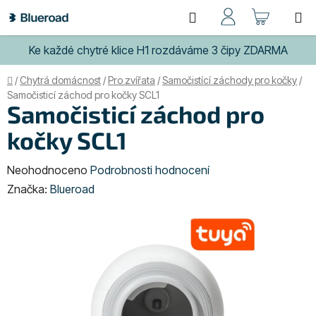
Přejít
Hledat
NÁKUP
na
obsah
KOŠÍK
Ke každé chytré klice H1 rozdáváme 3 čipy ZDARMA
Domů
/
Chytrá domácnost
/
Pro zvířata
/
Samočistící záchody pro kočky
/
Samočisticí záchod pro kočky SCL1
Samočisticí záchod pro
kočky SCL1
Průměrné
Neohodnoceno
Podrobnosti hodnocení
hodnocení
Značka:
Blueroad
produktu
je
0,0
z
5
hvězdiček.