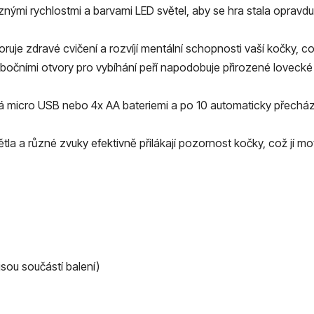
ůznými rychlostmi a barvami LED světel, aby se hra stala oprav
ruje zdravé cvičení a rozvíjí mentální schopnosti vaší kočky, což
6 bočními otvory pro vybíhání peří napodobuje přirozené loveck
ná micro USB nebo 4x AA bateriemi a po 10 automaticky přecház
tla a různé zvuky efektivně přilákají pozornost kočky, což jí moti
sou součástí balení)