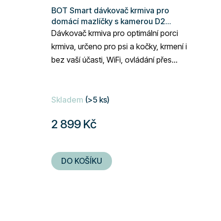
BOT Smart dávkovač krmiva pro
domácí mazlíčky s kamerou D2
Tuya WiFi bílý
Dávkovač krmiva pro optimální porci
krmiva, určeno pro psi a kočky, krmení i
bez vaší účasti, WiFi, ovládání přes
mobilní aplikaci Tuya Smart / Smart...
Průměrné
Skladem
(>5 ks)
hodnocení
produktu
2 899 Kč
je
5,0
z
DO KOŠÍKU
5
hvězdiček.