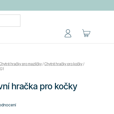
NÁKUPNÍ
KOŠÍK
Chytré hračky pro mazlíčky
/
Chytré hračky pro kočky
/
IG1
vní hračka pro kočky
odnocení