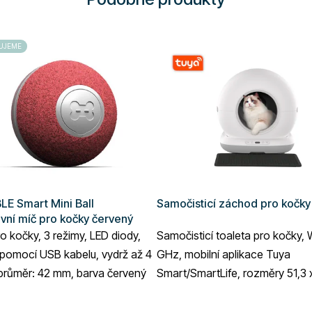
UJEME
E Smart Mini Ball
Samočisticí záchod pro kočk
ivní míč pro kočky červený
o kočky, 3 režimy, LED diody,
Samočisticí toaleta pro kočky, W
 pomocí USB kabelu, vydrž až 4
GHz, mobilní aplikace Tuya
 průměr: 42 mm, barva červený
Smart/SmartLife, rozměry 51,3 
53 cm, napájení ze sítě, objem 
72...