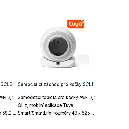
y SCL2
Samočisticí záchod pro kočky SCL1
iFi 2,4
Samočisticí toaleta pro kočky, WiFi 2,4
GHz, mobilní aplikace Tuya
x 58,2 x
Smart/SmartLife, rozměry 48 x 52 x
toalety
50,5 cm, napájení ze sítě, objem toalety
65 litrů,...