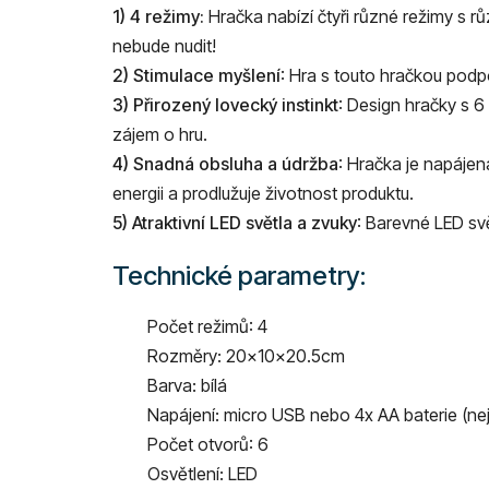
1) 4 režimy:
Hračka nabízí čtyři různé režimy s r
nebude nudit!
2) Stimulace myšlení
: Hra s touto hračkou podpo
3) Přirozený lovecký instinkt
: Design hračky s 
zájem o hru.
4) Snadná obsluha a údržba
: Hračka je napáje
energii a prodlužuje životnost produktu.
5) Atraktivní LED světla a zvuky
: Barevné LED svě
Technické parametry:
Počet režimů: 4
Rozměry: 20×10×20.5cm
Barva: bílá
Napájení: micro USB nebo 4x AA baterie (nej
Počet otvorů: 6
Osvětlení: LED