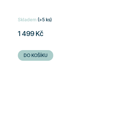
vaší účasti, objem 6 l, 2 rotory pro...
Skladem
(>5 ks)
1 499 Kč
DO KOŠÍKU