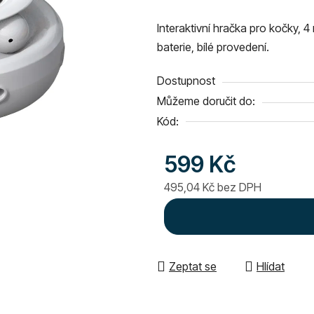
produktu
Interaktivní hračka pro kočky, 
je
baterie, bílé provedení.
0,0
z
Dostupnost
5
Můžeme doručit do:
hvězdiček.
Kód:
599 Kč
495,04 Kč bez DPH
Měrná cena:
Zeptat se
Hlídat