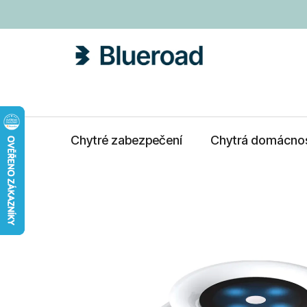
Přejít
na
obsah
Chytré zabezpečení
Chytrá domácno