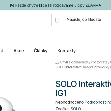
Ke každé chytré klice H1 rozdáváme 3 čipy ZDARMA
st
Akce
Články
Kontakty
Domů
/
Chytrá domácnost
/
Pro zvířata
/
SOLO Interaktivní hračka pro kočky 
SOLO Interakti
IG1
Průměrné
Neohodnoceno
Podrobnosti h
hodnocení
Značka:
SOLO