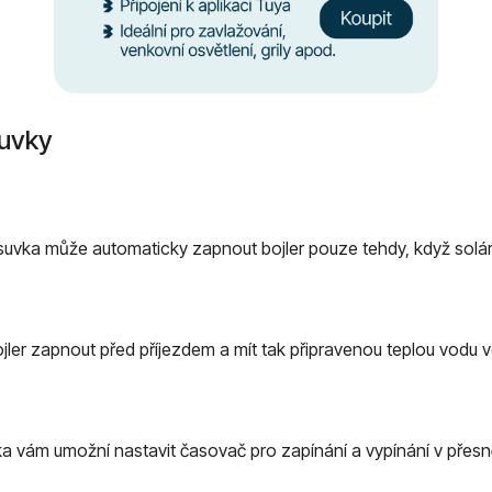
suvky
vka může automaticky zapnout bojler pouze tehdy, když solární
ler zapnout před příjezdem a mít tak připravenou teplou vodu ve c
vka vám umožní nastavit časovač pro zapínání a vypínání v přes