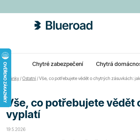
Přejít
na
obsah
Chytré zabezpečení
Chytrá domácno
Domů
/
Články
/
Ostatní
/
Vše, co potřebujete vědět o chytrých zásuvkách: jak
Vše, co potřebujete vědět 
vyplatí
19.5.2026