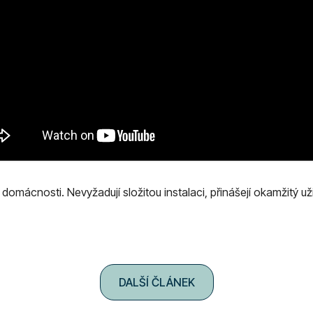
omácnosti. Nevyžadují složitou instalaci, přinášejí okamžitý uži
DALŠÍ ČLÁNEK