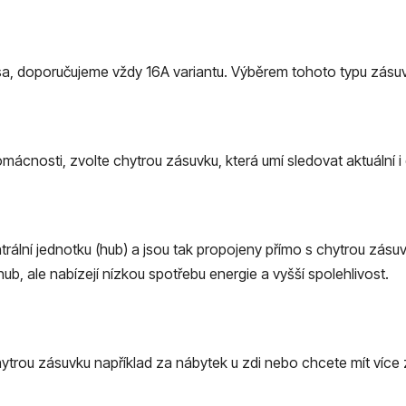
lesa, doporučujeme vždy 16A variantu. Výběrem tohoto typu zás
domácnosti, zvolte chytrou zásuvku, která umí sledovat aktuální
trální jednotku (hub) a jsou tak propojeny přímo s chytrou zásu
b, ale nabízejí nízkou spotřebu energie a vyšší spolehlivost.
hytrou zásuvku například za nábytek u zdi nebo chcete mít více