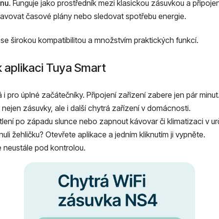
inu
. Funguje jako prostředník mezi klasickou zásuvkou a připojen
stavovat časové plány nebo sledovat spotřebu energie.
e širokou kompatibilitou a množstvím praktických funkcí.
k aplikaci Tuya Smart
i pro úplné začátečníky. Připojení zařízení zabere jen pár minut
nejen zásuvky, ale i další chytrá zařízení v domácnosti.
tlení po západu slunce nebo zapnout kávovar či klimatizaci v u
ypnuli žehličku? Otevřete aplikace a jedním kliknutím ji vypněte.
e neustále pod kontrolou.