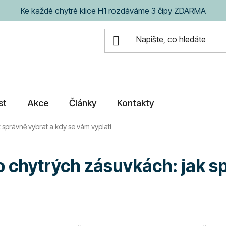
Ke každé chytré klice H1 rozdáváme 3 čipy ZDARMA
st
Akce
Články
Kontakty
 správně vybrat a kdy se vám vyplatí
o chytrých zásuvkách: jak s