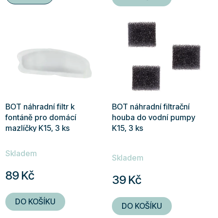
5
hvězdiček.
BOT náhradní filtr k
BOT náhradní filtrační
fontáně pro domácí
houba do vodní pumpy
mazlíčky K15, 3 ks
K15, 3 ks
Průměrné
Skladem
hodnocení
Skladem
produktu
89 Kč
39 Kč
je
5,0
DO KOŠÍKU
DO KOŠÍKU
z