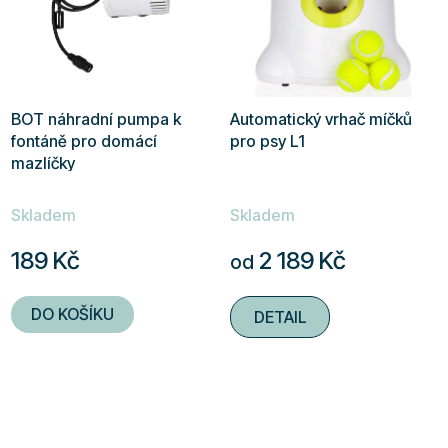
BOT náhradní pumpa k
Automatický vrhač míčků
fontáně pro domácí
pro psy L1
mazlíčky
Průměrné
Průměrné
Skladem
Skladem
hodnocení
hodnocení
produktu
produktu
189 Kč
2 189 Kč
od
je
je
5,0
4,6
DO KOŠÍKU
DETAIL
z
z
5
5
hvězdiček.
hvězdiček.