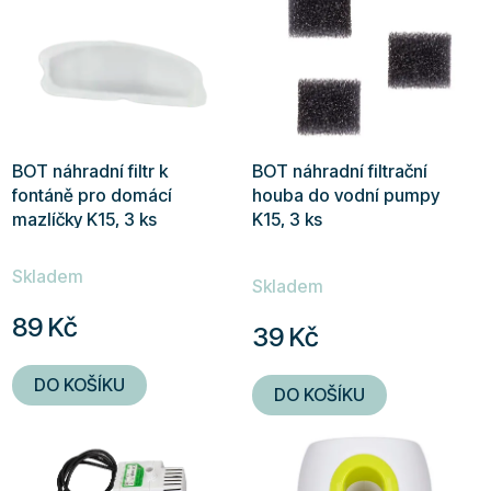
BOT náhradní filtr k
BOT náhradní filtrační
fontáně pro domácí
houba do vodní pumpy
mazlíčky K15, 3 ks
K15, 3 ks
Průměrné
Skladem
hodnocení
Skladem
produktu
89 Kč
39 Kč
je
5,0
DO KOŠÍKU
DO KOŠÍKU
z
5
hvězdiček.