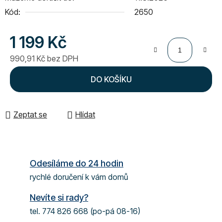
Kód:
2650
1 199 Kč
990,91 Kč bez DPH
Měrná cena:
DO KOŠÍKU
Zeptat se
Hlídat
Odesíláme do 24 hodin
rychlé doručení k vám domů
Nevíte si rady?
tel. 774 826 668 (po-pá 08-16)