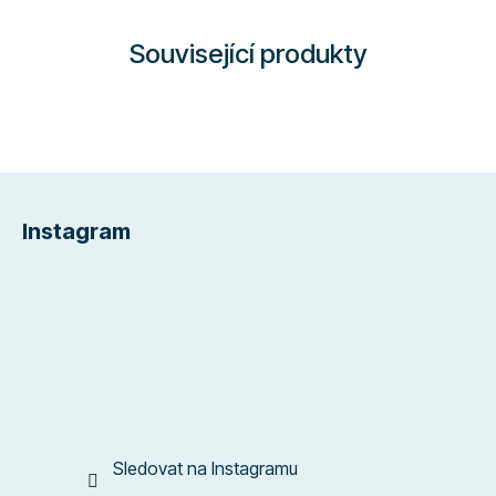
Související produkty
Z
á
Instagram
p
a
t
í
Sledovat na Instagramu