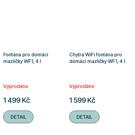
5
hvězdiček.
Fontána pro domácí
Chytrá WiFi fontána pro
mazlíčky WF1, 4 l
domácí mazlíčky WF1, 4 l
Vyprodáno
Vyprodáno
1 499 Kč
1 599 Kč
DETAIL
DETAIL