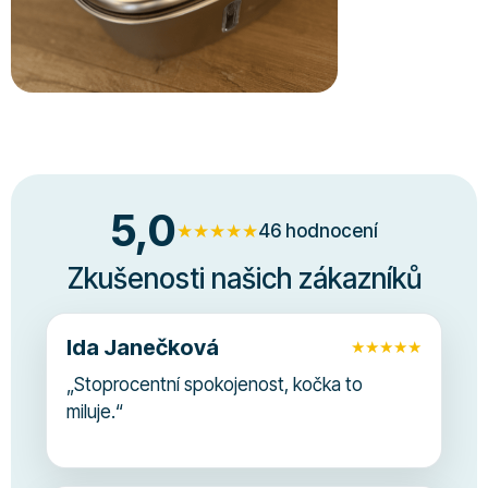
5,0
★
★
★
★
★
46 hodnocení
Zkušenosti našich zákazníků
Ida Janečková
★
★
★
★
★
„
Stoprocentní spokojenost, kočka to
miluje.
“