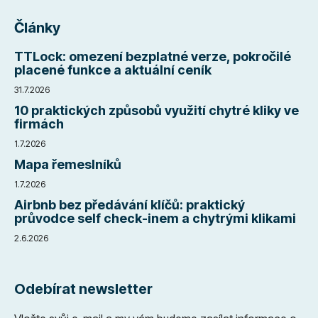
Články
TTLock: omezení bezplatné verze, pokročilé
placené funkce a aktuální ceník
31.7.2026
10 praktických způsobů využití chytré kliky ve
firmách
1.7.2026
Mapa řemeslníků
1.7.2026
Airbnb bez předávání klíčů: praktický
průvodce self check-inem a chytrými klikami
2.6.2026
Odebírat newsletter