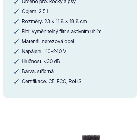
Určeno pro: kočky a psy
✔
Objem: 2,5 l
✔
Rozměry: 23 × 11,8 × 18,8 cm
✔
Filtr: vyměnitelný filtr s aktivním uhlím
✔
Materiál: nerezová ocel
✔
Napájení: 110–240 V
✔
Hlučnost: <30 dB
✔
Barva: stříbrná
✔
Certifikace: CE, FCC, RoHS
✔