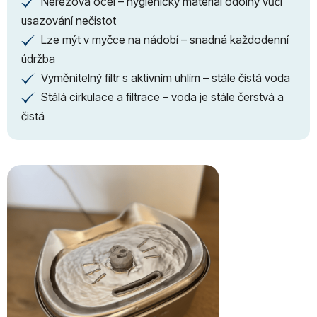
Nerezová ocel – hygienický materiál odolný vůči
✔
usazování nečistot
Lze mýt v myčce na nádobí – snadná každodenní
✔
údržba
Vyměnitelný filtr s aktivním uhlím – stále čistá voda
✔
Stálá cirkulace a filtrace – voda je stále čerstvá a
✔
čistá