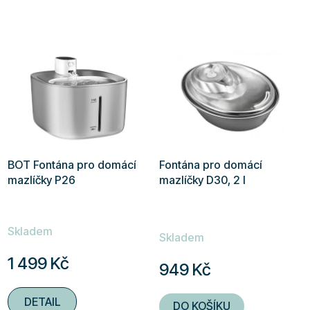
BOT Fontána pro domácí
Fontána pro domácí
mazlíčky P26
mazlíčky D30, 2 l
Průměrné
Skladem
hodnocení
Skladem
produktu
1 499 Kč
949 Kč
je
5,0
DETAIL
DO KOŠÍKU
z