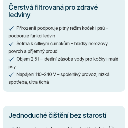
Čerstvá filtrovaná pro zdravé
ledviny
Přirozeně podporuje pitný režim koček i psů -
✔
podporuje funkci ledvin
Šetrná k citlivým čumákům – hladký nerezový
✔
povrch a příjemný proud
Objem 2,5 l – ideální zásoba vody pro kočky i malé
✔
psy
Napájení 110–240 V – spolehlivý provoz, nízká
✔
spotřeba, ultra tichá
Jednoduché čištění bez starostí