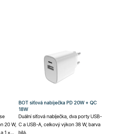
BOT síťová nabíječka PD 20W + QC
18W
 se
Duální síťová nabíječka, dva porty USB-
on 20 W,
C a USB-A, celkový výkon 38 W, barva
a 1 ×
bílá.