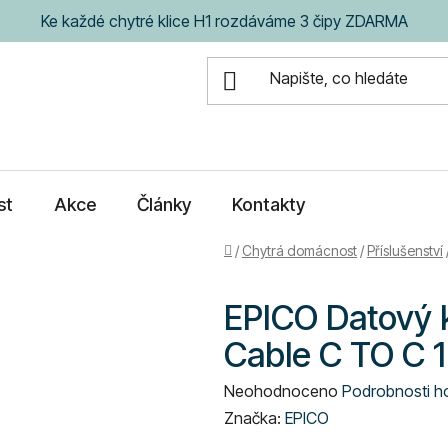
Ke každé chytré klice H1 rozdáváme 3 čipy ZDARMA
st
Akce
Články
Kontakty
Domů
/
Chytrá domácnost
/
Příslušenství
EPICO Datový k
Cable C TO C 
Průměrné
Neohodnoceno
Podrobnosti h
hodnocení
Značka:
EPICO
produktu