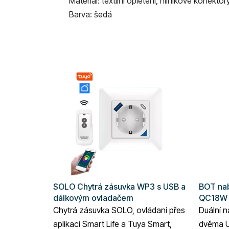
Materiál:
textilní opletení, hliníkové konekt
Barva: šedá
SOLO Chytrá zásuvka WP3 s USB a
BOT nab
dálkovým ovladačem
QC18W
Chytrá zásuvka SOLO, ovládaní přes
Duální n
aplikaci Smart Life a Tuya Smart,
dvěma U