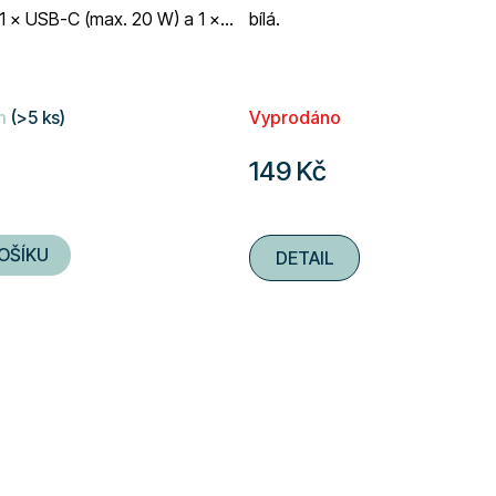
1 × USB-C (max. 20 W) a 1 ×
bílá.
max. 18 W).
m
(>5 ks)
Vyprodáno
č
149 Kč
OŠÍKU
DETAIL