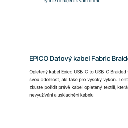
rychlé doručení k vám domů
EPICO Datový kabel Fabric Brai
Opletený kabel Epico USB-C to USB-C Braided Ca
svou odolnost, ale také pro vysoký výkon. Tento
zkuste pořídit právě kabel opletený textílií, kte
nevyužívání a uskladnění kabelu.