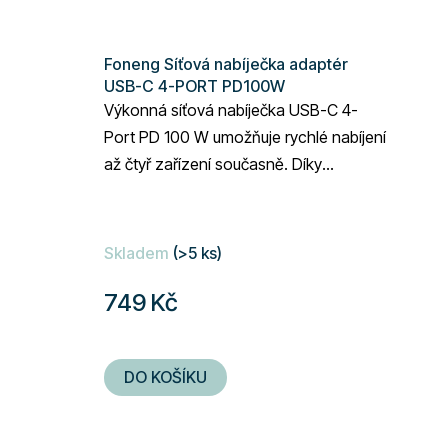
Foneng Síťová nabíječka adaptér
USB-C 4-PORT PD100W
Výkonná síťová nabíječka USB-C 4-
Port PD 100 W umožňuje rychlé nabíjení
až čtyř zařízení současně. Díky
technologii Power Delivery je vhodná
pro...
Skladem
(>5 ks)
749 Kč
DO KOŠÍKU