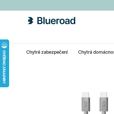
Přejít
na
obsah
Chytré zabezpečení
Chytrá domácno