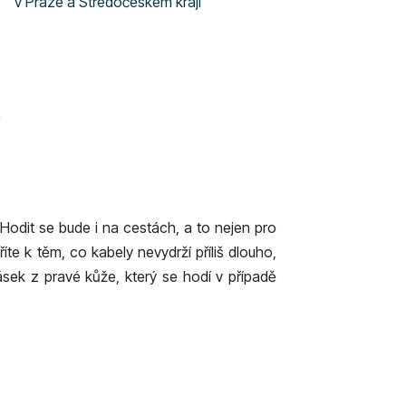
v Praze a Středočeském kraji
odit se bude i na cestách, a to nejen pro
e k těm, co kabely nevydrží příliš dlouho,
 pásek z pravé kůže, který se hodí v případě