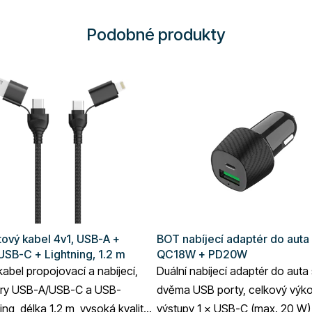
Podobné produkty
ový kabel 4v1, USB-A +
BOT nabíjecí adaptér do auta
SB-C + Lightning, 1.2 m
QC18W + PD20W
abel propojovací a nabíjecí,
Duální nabíjecí adaptér do auta
ry USB-A/USB-C a USB-
dvěma USB porty, celkový výk
ing, délka 1.2 m, vysoká kvalita
výstupy 1 × USB-C (max. 20 W) 