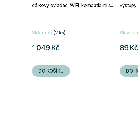
dálkový ovladač, WiFi, kompatibilní s
výstupy 
Google Assistant a Amazon Alexa,
USB-A (
aplikace pro...
Skladem
(2 ks)
Sklade
1 049 Kč
89 K
DO KOŠÍKU
DO K