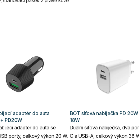
ory, stahovací pásek z pravé kůže
íjecí adaptér do auta
BOT síťová nabíječka PD 20W
 + PD20W
18W
abíjecí adaptér do auta se
Duální síťová nabíječka, dva po
SB porty, celkový výkon 20 W,
C a USB-A, celkový výkon 38 W