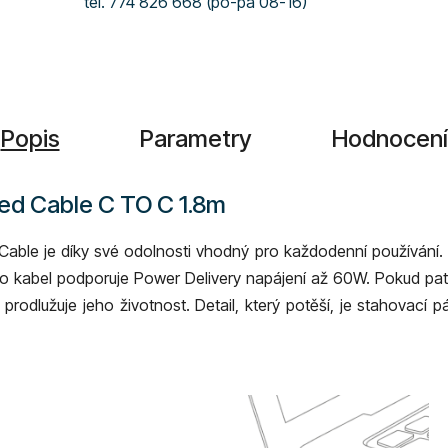
tel. 774 826 668 (po-pá 08-16)
Popis
Parametry
Hodnocení
ded Cable C TO C 1.8m
ble je díky své odolnosti vhodný pro každodenní používání. H
 kabel podporuje Power Delivery napájení až 60W. Pokud patřít
rá prodlužuje jeho životnost. Detail, který potěší, je stahovací