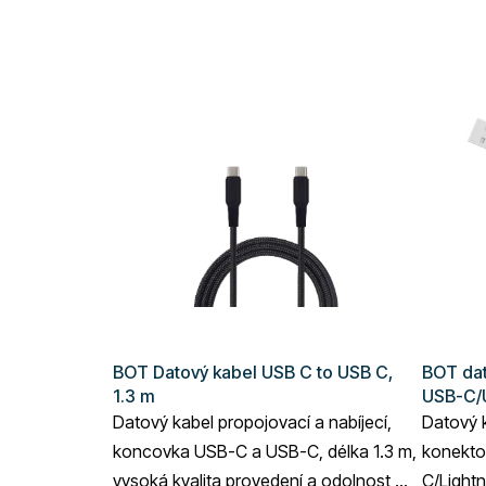
BOT Datový kabel USB C to USB C,
BOT dat
1.3 m
USB-C/U
Datový kabel propojovací a nabíjecí,
Datový k
koncovka USB-C a USB-C, délka 1.3 m,
konekto
vysoká kvalita provedení a odolnost,
C/Lightn