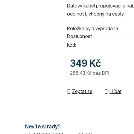
Datový kabel propojovací a nab
je
odolnost, vhodný na cesty.
0,0
z
Položka byla vyprodána…
5
Dostupnost
hvězdiček.
Kód:
349 Kč
288,43 Kč bez DPH
Měrná cena:
Zeptat se
Hlídat
Nevíte si rady?