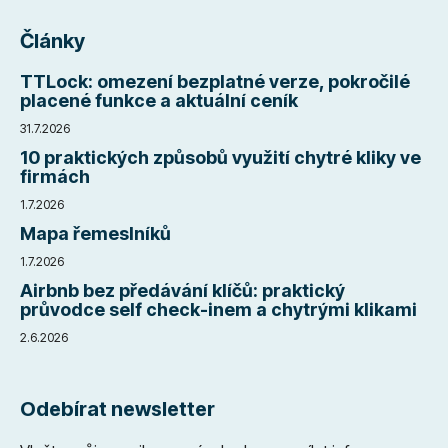
Články
TTLock: omezení bezplatné verze, pokročilé
placené funkce a aktuální ceník
31.7.2026
10 praktických způsobů využití chytré kliky ve
firmách
1.7.2026
Mapa řemeslníků
1.7.2026
Airbnb bez předávání klíčů: praktický
průvodce self check-inem a chytrými klikami
2.6.2026
Odebírat newsletter