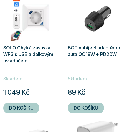
SOLO Chytrá zásuvka
BOT nabíjecí adaptér do
WP3 s USB a dálkovým
auta QC18W + PD20W
ovladačem
Skladem
Skladem
1 049 Kč
89 Kč
DO KOŠÍKU
DO KOŠÍKU