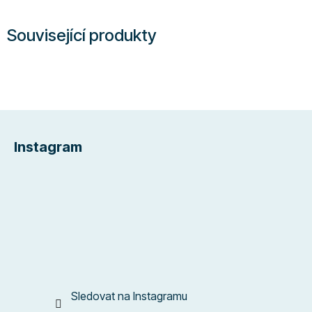
Související produkty
Z
á
Instagram
p
a
t
í
Sledovat na Instagramu