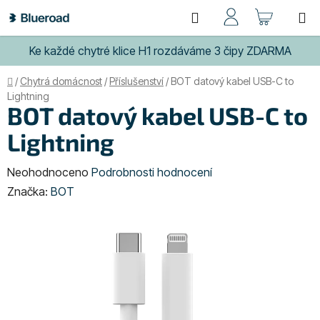
Přejít
Hledat
NÁKUP
na
obsah
KOŠÍK
Ke každé chytré klice H1 rozdáváme 3 čipy ZDARMA
Domů
/
Chytrá domácnost
/
Příslušenství
/
BOT datový kabel USB-C to
Lightning
BOT datový kabel USB-C to
Lightning
Průměrné
Neohodnoceno
Podrobnosti hodnocení
hodnocení
Značka:
BOT
produktu
je
0,0
z
5
hvězdiček.