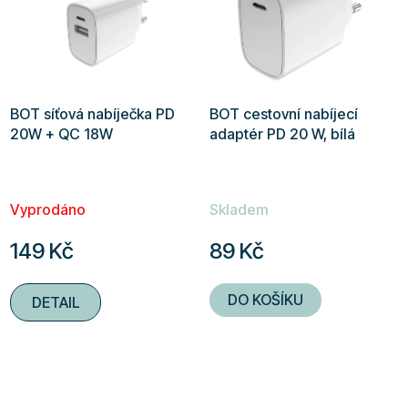
BOT síťová nabíječka PD
BOT cestovní nabíjecí
20W + QC 18W
adaptér PD 20 W, bílá
Vyprodáno
Skladem
149 Kč
89 Kč
DO KOŠÍKU
DETAIL