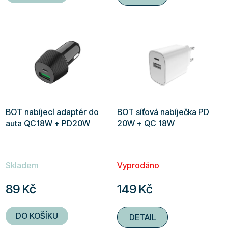
BOT nabíjecí adaptér do
BOT síťová nabíječka PD
auta QC18W + PD20W
20W + QC 18W
Skladem
Vyprodáno
89 Kč
149 Kč
DO KOŠÍKU
DETAIL