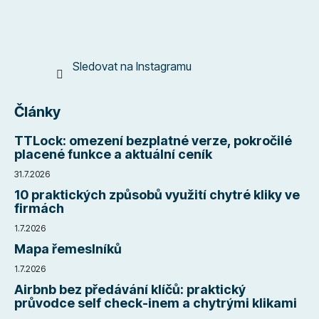
Sledovat na Instagramu
Články
TTLock: omezení bezplatné verze, pokročilé
placené funkce a aktuální ceník
31.7.2026
10 praktických způsobů využití chytré kliky ve
firmách
1.7.2026
Mapa řemeslníků
1.7.2026
Airbnb bez předávání klíčů: praktický
průvodce self check-inem a chytrými klikami