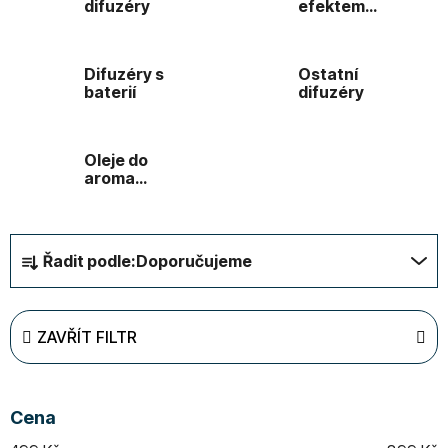
difuzéry
efektem
plamene
Difuzéry s
Ostatní
baterií
difuzéry
Oleje do
aroma
difuzérů
Ř
Řadit podle:
Doporučujeme
a
z
e
ZAVŘÍT FILTR
n
í
p
Cena
r