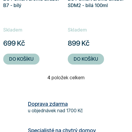
B7 - bílý
SDM2 - bílá 100ml
Skladem
Skladem
699 Kč
899 Kč
DO KOŠÍKU
DO KOŠÍKU
4
položek celkem
O
v
l
á
Doprava zdarma
d
u objednávek nad 1700 Kč
a
c
í
Specialisté na chytrý domov