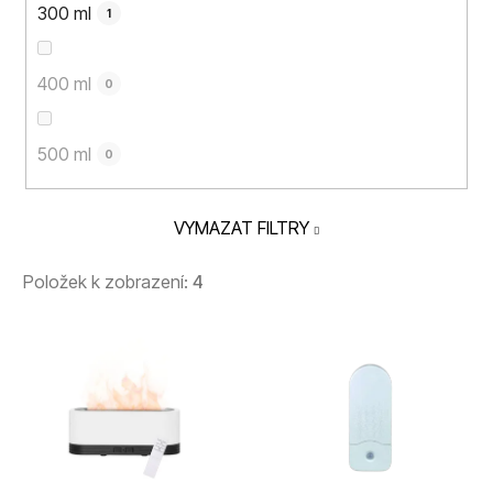
300 ml
1
400 ml
0
500 ml
0
VYMAZAT FILTRY
Položek k zobrazení:
4
V
ý
p
i
s
p