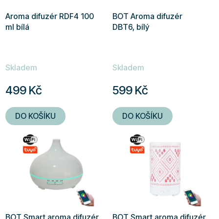
r
Aroma difuzér RDF4 100
BOT Aroma difuzér
o
ml bílá
DBT6, bílý
d
u
k
Skladem
Skladem
t
ů
499 Kč
599 Kč
DO KOŠÍKU
DO KOŠÍKU
BOT Smart aroma difuzér
BOT Smart aroma difuzér