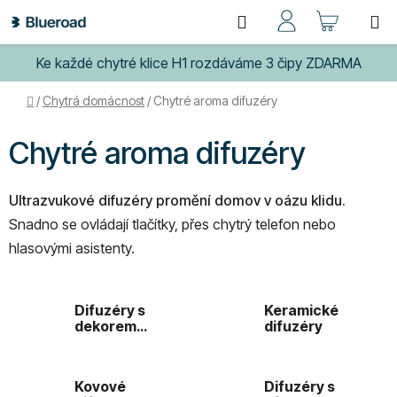
Přejít
Hledat
NÁKUP
na
obsah
KOŠÍK
Ke každé chytré klice H1 rozdáváme 3 čipy ZDARMA
Domů
/
Chytrá domácnost
/
Chytré aroma difuzéry
Chytré aroma difuzéry
Ultrazvukové difuzéry promění domov v oázu klidu.
Snadno se ovládají tlačítky, přes chytrý telefon nebo
hlasovými asistenty.
Difuzéry s
Keramické
dekorem
difuzéry
dřeva
Kovové
Difuzéry s