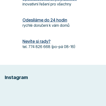
p
inovativní řešení pro všechny
r
v
k
Odesíláme do 24 hodin
y
rychlé doručení k vám domů
v
ý
p
Nevíte si rady?
i
s
tel. 774 826 668 (po-pá 08-16)
u
Z
á
Instagram
p
a
t
í