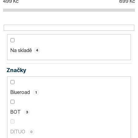
o
499
Kč
899
Kč
d
u
k
t
ů
Na skladě
4
Značky
Blueroad
1
BOT
3
DITUO
0