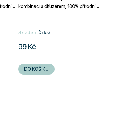
írodní
kombinaci s difuzérem, 100% přírodní
složení, objem 10 ml
Skladem
(5 ks)
99 Kč
DO KOŠÍKU