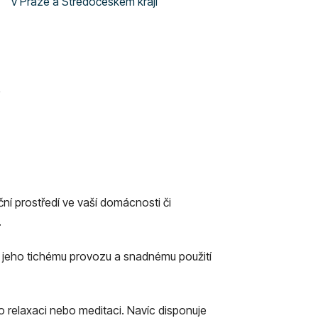
v Praze a Středočeském kraji
ční prostředí ve vaší domácnosti či
.
y jeho tichému provozu a snadnému použití
o relaxaci nebo meditaci. Navíc disponuje