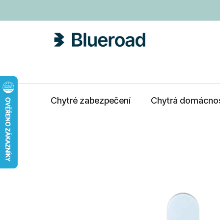
Přejít
na
obsah
Chytré zabezpečení
Chytrá domácno