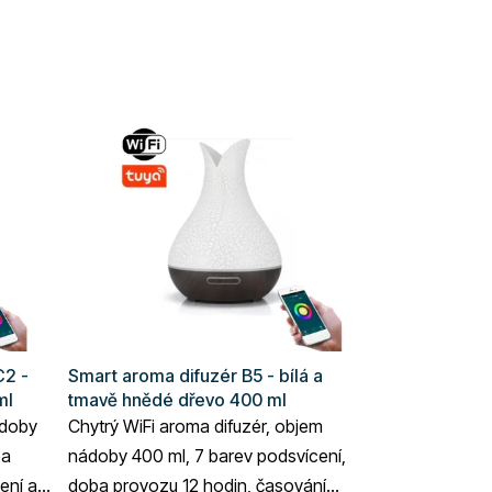
C2 -
Smart aroma difuzér B5 - bílá a
ml
tmavě hnědé dřevo 400 ml
ádoby
Chytrý WiFi aroma difuzér, objem
ba
nádoby 400 ml, 7 barev podsvícení,
ení a
doba provozu 12 hodin, časování