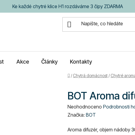
Ke každé chytré klice H1 rozdáváme 3 čipy ZDARMA
st
Akce
Články
Kontakty
Domů
/
Chytrá domácnost
/
Chytré aroma
BOT Aroma difu
Průměrné
Neohodnoceno
Podrobnosti h
hodnocení
Značka:
BOT
produktu
Aroma difuzér, objem nádoby 30 
je