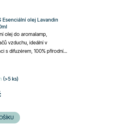
Esenciální olej Lavandin
0ml
ní olej do aromalamp,
čů vzduchu, ideální v
i s difuzérem, 100% přírodní
 objem 10 ml
m
(>5 ks)
č
OŠÍKU