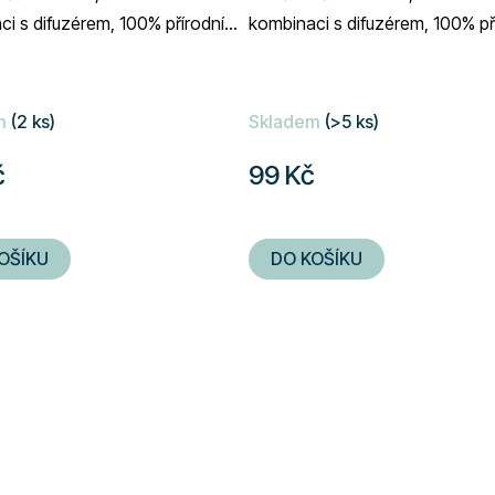
i s difuzérem, 100% přírodní
kombinaci s difuzérem, 100% př
 objem 10 ml
složení, objem 10 ml
m
(2 ks)
Skladem
(>5 ks)
č
99 Kč
OŠÍKU
DO KOŠÍKU