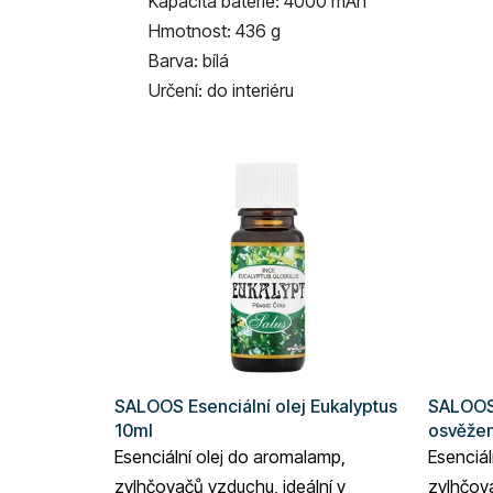
Kapacita baterie: 4000 mAh
Hmotnost: 436 g
Barva: bílá
Určení: do interiéru
SALOOS Esenciální olej Eukalyptus
SALOOS 
10ml
osvěžen
Esenciální olej do aromalamp,
Esenciál
zvlhčovačů vzduchu, ideální v
zvlhčova