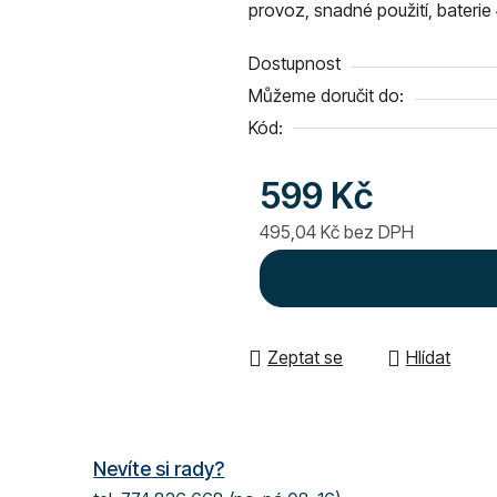
provoz, snadné použití, bateri
0,0
z
Dostupnost
5
Můžeme doručit do:
hvězdiček.
Kód:
599 Kč
495,04 Kč bez DPH
Měrná cena:
Zeptat se
Hlídat
Nevíte si rady?