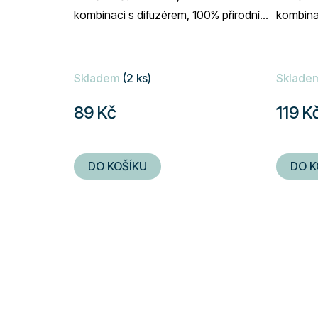
kombinaci s difuzérem, 100% přírodní
kombinac
složení, objem 10 ml
složení,
Skladem
(2 ks)
Sklade
89 Kč
119 K
DO KOŠÍKU
DO K