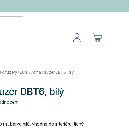
NÁKUPNÍ
KOŠÍK
 difuzéry
/
BOT Aroma difuzér DBT6, bílý
zér DBT6, bílý
odnocení
ml, barva bílá, vhodné do interiéru, tichý