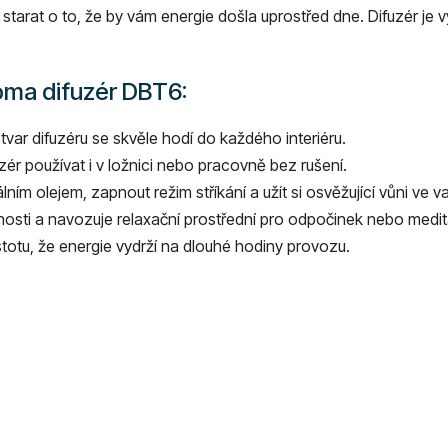
starat o to, že by vám energie došla uprostřed dne. Difuzér je 
roma difuzér DBT6:
 tvar difuzéru se skvěle hodí do každého interiéru.
zér používat i v ložnici nebo pracovně bez rušení.
álním olejem, zapnout režim stříkání a užít si osvěžující vůni v
osti a navozuje relaxační prostřední pro odpočinek nebo medit
totu, že energie vydrží na dlouhé hodiny provozu.