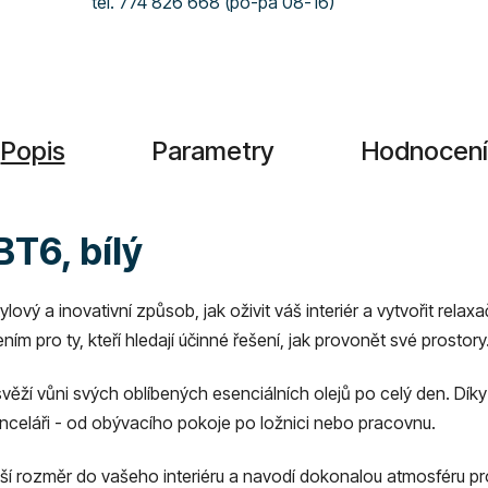
tel. 774 826 668 (po-pá 08-16)
Popis
Parametry
Hodnocení
T6, bílý
 a inovativní způsob, jak oživit váš interiér a vytvořit relaxa
ním pro ty, kteří hledají účinné řešení, jak provonět své prostory
ěží vůni svých oblíbených esenciálních olejů po celý den. Dík
nceláři - od obývacího pokoje po ložnici nebo pracovnu.
lší rozměr do vašeho interiéru a navodí dokonalou atmosféru pr