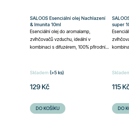
SALOOS Esenciální olej Nachlazení
SALOOS 
& Imunita 10ml
super 1
Esenciální olej do aromalamp,
Esenciál
zvlhčovačů vzduchu, ideální v
zvlhčova
kombinaci s difuzérem, 100% přírodní
kombinac
složení, objem 10 ml
složení,
Skladem
(>5 ks)
Sklade
129 Kč
115 K
DO KOŠÍKU
DO K