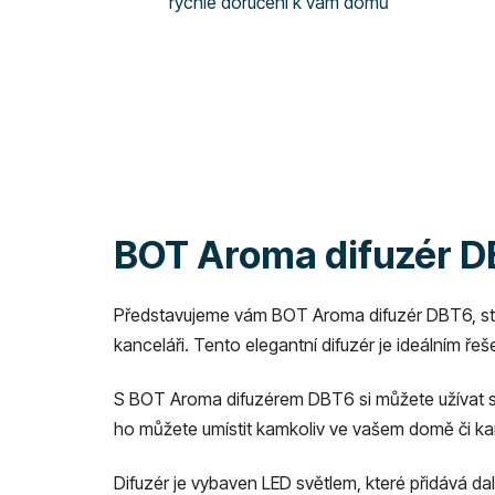
rychlé doručení k vám domů
BOT Aroma difuzér DB
Představujeme vám BOT Aroma difuzér DBT6, stylový
kanceláři. Tento elegantní difuzér je ideálním řeše
S BOT Aroma difuzérem DBT6 si můžete užívat sv
ho můžete umístit kamkoliv ve vašem domě či ka
Difuzér je vybaven LED světlem, které přidává da