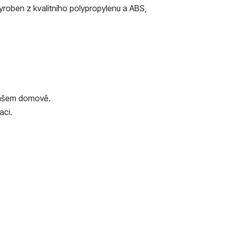
vyroben z kvalitního polypropylenu a ABS,
e vašem domově.
aci.