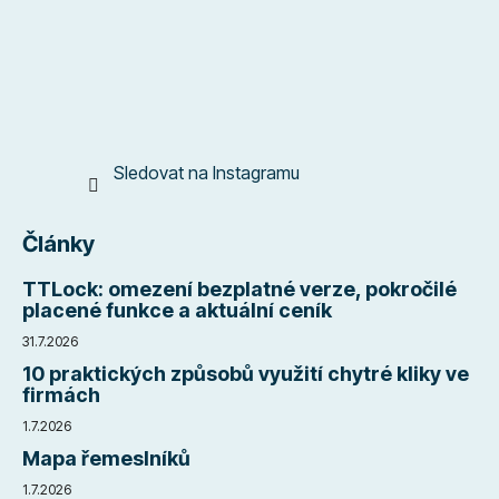
t
í
Sledovat na Instagramu
Články
TTLock: omezení bezplatné verze, pokročilé
placené funkce a aktuální ceník
31.7.2026
10 praktických způsobů využití chytré kliky ve
firmách
1.7.2026
Mapa řemeslníků
1.7.2026