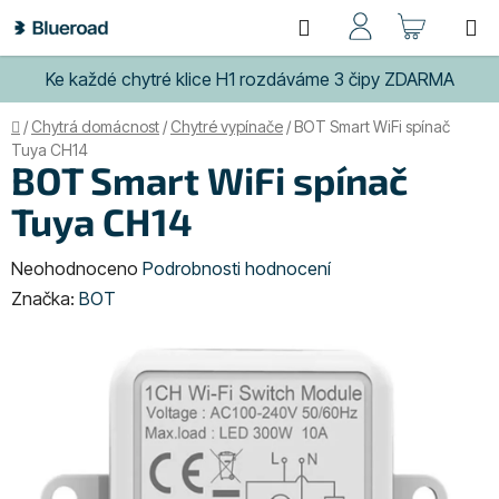
Přejít
Hledat
NÁKUP
na
obsah
KOŠÍK
Ke každé chytré klice H1 rozdáváme 3 čipy ZDARMA
Domů
/
Chytrá domácnost
/
Chytré vypínače
/
BOT Smart WiFi spínač
Tuya CH14
BOT Smart WiFi spínač
Tuya CH14
Průměrné
Neohodnoceno
Podrobnosti hodnocení
hodnocení
Značka:
BOT
produktu
je
0,0
z
5
hvězdiček.