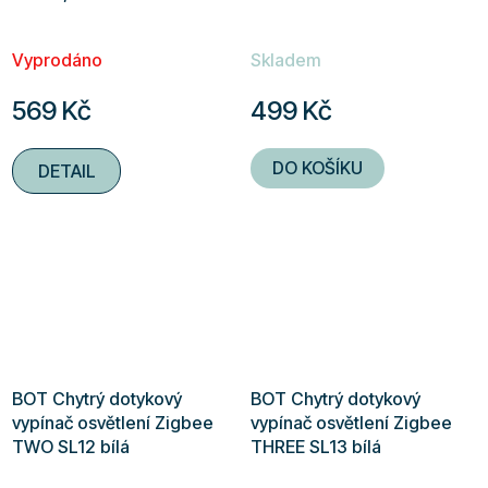
Vyprodáno
Skladem
569 Kč
499 Kč
DO KOŠÍKU
DETAIL
BOT Chytrý dotykový
BOT Chytrý dotykový
vypínač osvětlení Zigbee
vypínač osvětlení Zigbee
TWO SL12 bílá
THREE SL13 bílá
Průměrné