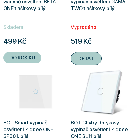
vypínač osvětlení BETA
vypínač osvětlení GAMA
ONE tlačítkový bílý
TWO tlačítkový bílý
Skladem
Vyprodáno
499 Kč
519 Kč
DO KOŠÍKU
DETAIL
BOT Smart vypínač
BOT Chytrý dotykový
osvětlení Zigbee ONE
vypínač osvětlení Zigbee
SP301, bílá
ONE SL11 bílá