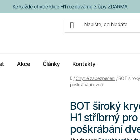
Ke každé chytré klice H1 rozdáváme 3 čipy ZDARMA
st
Akce
Články
Kontakty
Domů
/
Chytré zabezpečení
/
BOT široký 
poškrábání dveří
BOT široký kryc
H1 stříbrný pro
poškrábání dve
Průměrné