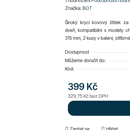
1 hodnocení
Podrobnosti hodn
hodnocení
Značka:
BOT
produktu
Široký krycí kovový štítek za
je
dveří,
kompatibilní s modely c
5,0
315 mm,
2 kusy v balení, stříbr
z
5
Dostupnost
hvězdiček.
Můžeme doručit do:
Kód:
399 Kč
329,75 Kč bez DPH
Měrná cena:
Zeptat se
Hlídat