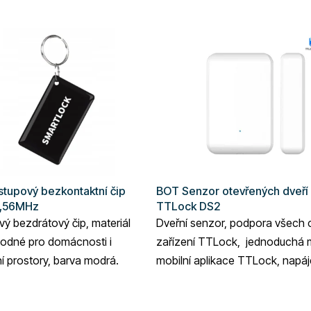
stupový bezkontaktní čip
BOT Senzor otevřených dveří
3,56MHz
TTLock DS2
vý bezdrátový čip, materiál
Dveřní senzor, podpora všech 
hodné pro domácnosti i
zařízení TTLock, jednoduchá 
 prostory, barva modrá.
mobilní aplikace TTLock, napáj
bateriemi, bílé provedení.
é