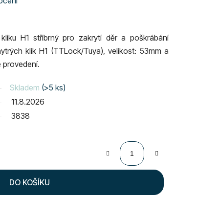
ocení
 kliku H1 stříbrný pro zakrytí děr a poškrábání
hytrých klik H1 (TTLock/Tuya
), velikost:
53mm a
né provedení.
Skladem
(>5 ks)
11.8.2026
3838
DO KOŠÍKU