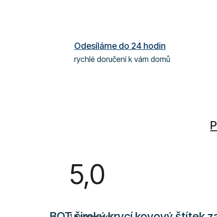
Odesíláme do 24 hodin
rychlé doručení k vám domů
P
5,0
Průměrné
hodnocení
produktu
BOT široký krycí kovový štítek za
1 hodnocení