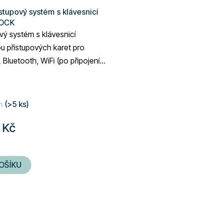
stupový systém s klávesnicí
OCK
vý systém s klávesnicí
u přístupových karet pro
Bluetooth, WiFi (po připojení
ay), vhodné pro pro hotely,...
m
(>5 ks)
 Kč
OŠÍKU