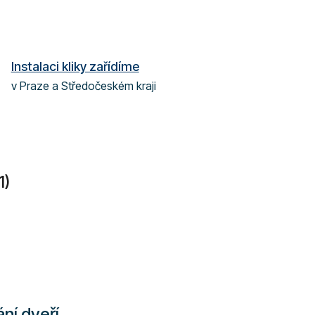
Instalaci kliky zařídíme
v Praze a Středočeském kraji
1)
ání dveří