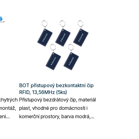
BOT přístupový bezkontaktní čip
RFID, 13,56MHz (5ks)
chytrých
Přístupový bezdrátový čip, materiál
montáž,
plast, vhodné pro domácnosti i
ení
komerční prostory, barva modrá,
množství 5ks.
Průměrné