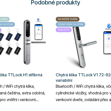
Podobné produkty
UJEME
NA KAŽDÉ DVEŘE
 I KLÍČEM
ODEMYKÁNÍ I KLÍČEM
ROBUSTNÍ
lika TTLock H1 stříbrná
Chytrá klika TTLock V1 72-
variabilní
h / WiFi chytrá klika,
Bluetooth / WiFi chytrá klika, v
aná čeština, extra odolná,
cylindrické vložky, vhodná pro vn
ro vnitřní i venkovní
venkovní dveře, ovládání přes a
vládání přes aplikaci...
TTLock, variabilní...