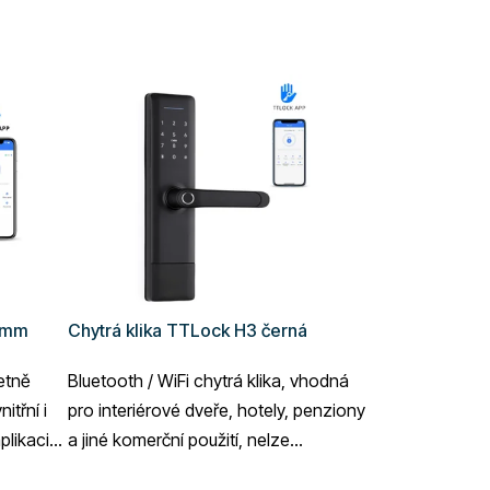
92mm
Chytrá klika TTLock H3 černá
četně
Bluetooth / WiFi chytrá klika, vhodná
itřní i
pro interiérové dveře, hotely, penziony
plikaci
a jiné komerční použití, nelze
kombinovat s cylindrickou vložkou,...