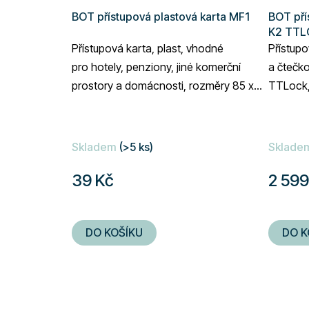
BOT přístupová plastová karta MF1
BOT pří
K2 TTL
Přístupová karta, plast, vhodné
Přístupo
pro hotely, penziony, jiné komerční
a čtečko
prostory a domácnosti, rozměry 85 x
TTLock, 
54 mm, barva bílá.
na gatew
Skladem
(>5 ks)
Sklade
39 Kč
2 599
DO KOŠÍKU
DO K