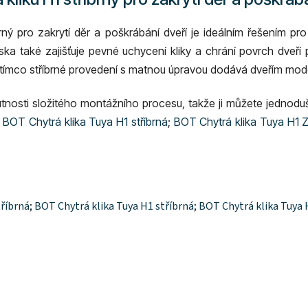
brný pro zakrytí děr a poškrábání dveří je ideálním řešením pr
ska také zajišťuje pevné uchycení kliky a chrání povrch dveří
atímco stříbrné provedení s matnou úpravou dodává dveřím mode
tnosti složitého montážního procesu, takže ji můžete jednoduš
;
BOT Chytrá klika Tuya H1 stříbrná
;
BOT Chytrá klika Tuya H1 Z
říbrná
;
BOT Chytrá klika Tuya H1 stříbrná
;
BOT Chytrá klika Tuya 