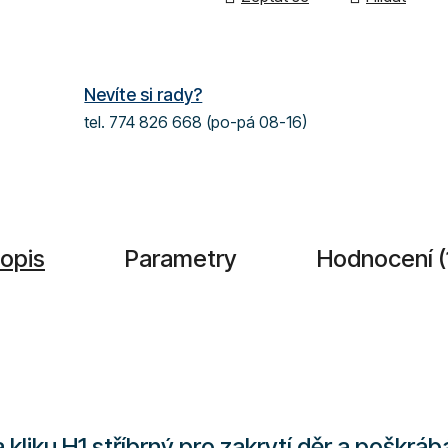
Nevíte si rady?
tel. 774 826 668 (po-pá 08-16)
opis
Parametry
Hodnocení (
 kliku H1 stříbrný pro zakrytí děr a poškráb