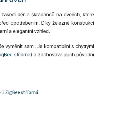
o zakrytí děr a škrábanců na dveřích, které
 před opotřebením. Díky železné konstrukci
rní a elegantní vzhled.
e vyměnit sami. Je kompatibilní s chytrými
igBee stříbrná
) a zachovává jejich původní
H1 ZigBee stříbrná