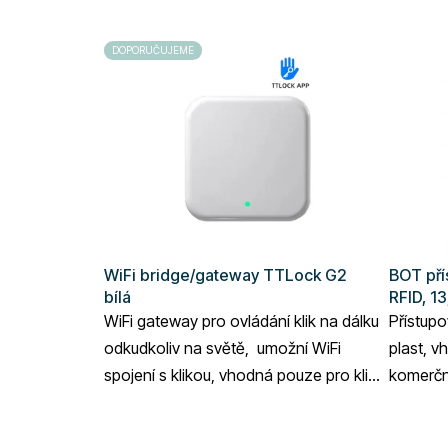
DOPORUČUJEME
WiFi bridge/gateway TTLock G2
BOT pří
bílá
RFID, 1
WiFi gateway pro ovládání klik na dálku
Přístupo
odkudkoliv na světě, umožní WiFi
plast, v
spojení s klikou, vhodná pouze pro kliky
komerční
využívající aplikaci TTLock,...
Průměrné
Průměrn