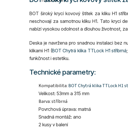
je
5,0
z
BOT široký krycí kovový štítek za kliku H1 stří
5
hvězdiček.
neschovají za samotnou kliku H1. Tato krycí de
nabízí vysokou odolnost a dlouhou životnost, z
Deska je navržena pro snadnou instalaci bez nu
klikami H1 (
BOT Chytrá klika TTLock H1 stříbrná
funkčnost i estetiku.
Technické parametry:
Kompatibilita:
BOT Chytrá klika TTLock H1 st
Velikost:
53mm a 315 mm
Barva: stříbrná
Povrchová úprava: matná
Snadná montáž: ano
2 kusy v balení