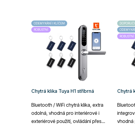
ODEMYKÁNÍ I KLÍČEM
DOPORUČ
ROBUSTNÍ
ODEMYKÁNÍ
ROBUSTNÍ
Chytrá klika Tuya H1 stříbrná
Chytrá k
Bluetooth / WiFi chytrá klika, extra
Bluetoot
odolná, vhodná pro interiérové i
integrov
exteriérové použití, ovládání přes
vhodná p
aplikaci Tuya, doporučená...
dveře, o