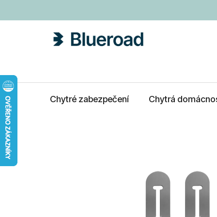
Přejít
na
obsah
Chytré zabezpečení
Chytrá domácno