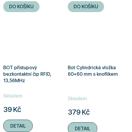
DO KOŠÍKU
DO KOŠÍKU
BOT přístupový
Bot Cylindrická vložka
bezkontaktní čip RFID,
60+60 mm s knoflíkem
13,56MHz
Průměrné
Skladem
hodnocení
Skladem
produktu
39 Kč
379 Kč
je
5,0
DETAIL
DETAIL
z