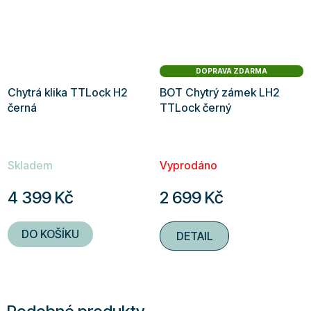
DOPRAVA ZDARMA
Chytrá klika TTLock H2
BOT Chytrý zámek LH2
černá
TTLock černý
Skladem
Vyprodáno
4 399 Kč
2 699 Kč
DO KOŠÍKU
DETAIL