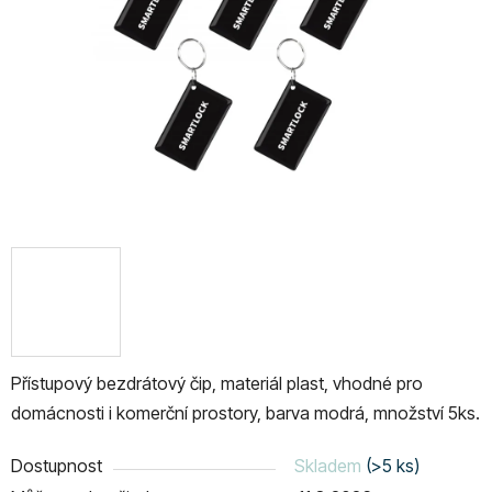
hvězdiček.
Přístupový bezdrátový čip, materiál plast, vhodné pro
domácnosti i komerční prostory, barva modrá, množství 5ks.
Dostupnost
Skladem
(>5 ks)