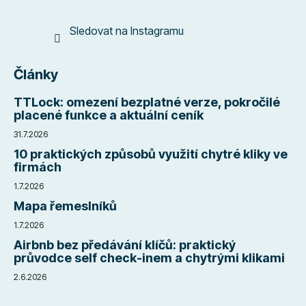
Sledovat na Instagramu
Články
TTLock: omezení bezplatné verze, pokročilé
placené funkce a aktuální ceník
31.7.2026
10 praktických způsobů využití chytré kliky ve
firmách
1.7.2026
Mapa řemeslníků
1.7.2026
Airbnb bez předávání klíčů: praktický
průvodce self check-inem a chytrými klikami
2.6.2026