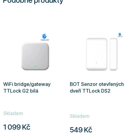
Podobné produkty
WiFi bridge/gateway
BOT Senzor otevřených
TTLock G2 bílá
dveří TTLock DS2
Průměrné
Skladem
hodnocení
Skladem
produktu
1 099 Kč
549 Kč
je