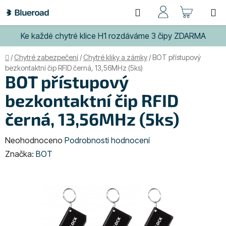
Přejít
Hledat
NÁKUP
na
obsah
KOŠÍK
Ke každé chytré klice H1 rozdáváme 3 čipy ZDARMA
Domů
/
Chytré zabezpečení
/
Chytré kliky a zámky
/
BOT přístupový
bezkontaktní čip RFID černá, 13,56MHz (5ks)
BOT přístupový
bezkontaktní čip RFID
černá, 13,56MHz (5ks)
Průměrné
Neohodnoceno
Podrobnosti hodnocení
hodnocení
Značka:
BOT
produktu
je
0,0
z
5