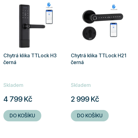
hvězdiček.
hvězdiček.
Chytrá klika TTLock H3
Chytrá klika TTLock H21
černá
černá
Průměrné
Průměrné
Skladem
Skladem
hodnocení
hodnocení
produktu
produktu
4 799 Kč
2 999 Kč
je
je
5,0
5,0
DO KOŠÍKU
DO KOŠÍKU
z
z
5
5
hvězdiček.
hvězdiček.