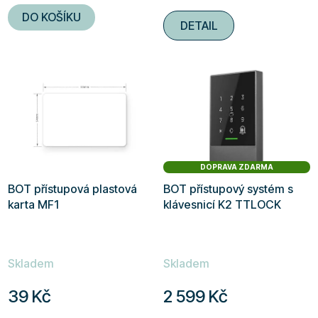
4,9
DO KOŠÍKU
DETAIL
z
5
hvězdiček.
DOPRAVA ZDARMA
BOT přístupová plastová
BOT přístupový systém s
karta MF1
klávesnicí K2 TTLOCK
Skladem
Skladem
39 Kč
2 599 Kč