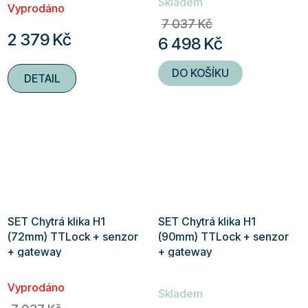
Skladem
hodnocení
Vyprodáno
7 037 Kč
produktu
2 379 Kč
6 498 Kč
je
5,0
DO KOŠÍKU
DETAIL
z
5
hvězdiček.
SET Chytrá klika H1
SET Chytrá klika H1
(72mm) TTLock + senzor
(90mm) TTLock + senzor
+ gateway
+ gateway
Průměrné
Vyprodáno
hodnocení
Skladem