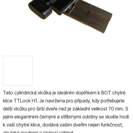
Tato cylindrická vložka je ideálním doplňkem k BOT chytré
klice TTLock H1. Je navržena pro případy, kdy potřebujete
delší vložku pro širší dveře než je základní velikost 70 mm. S
jejími elegantními černými a stříbrnými odstíny se skvěle hodí
k vaší chytré klice, dodává vašim dveřím nejen funkčnost,
ale také moderní a stylový vzhled.