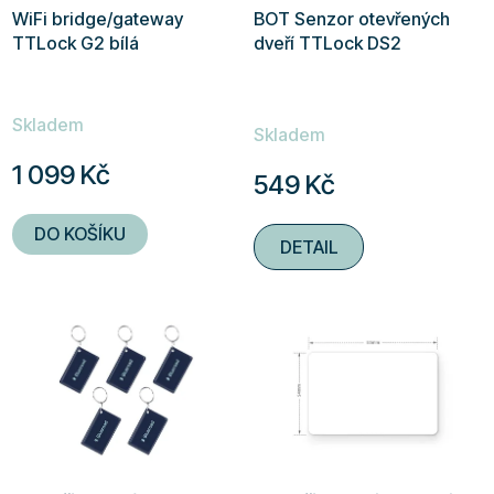
WiFi bridge/gateway
BOT Senzor otevřených
TTLock G2 bílá
dveří TTLock DS2
Průměrné
Skladem
hodnocení
Skladem
produktu
1 099 Kč
549 Kč
je
4,9
DO KOŠÍKU
DETAIL
z
5
hvězdiček.