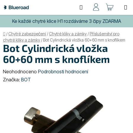
Přejít
Hledat
NÁKUP
na
obsah
KOŠÍK
Ke každé chytré klice H1 rozdáváme 3 čipy ZDARMA
Domů
/
Chytré zabezpečení
/
Chytré kliky a zámky
/
Příslušenství pro
chytré kliky a zámky
/
Bot Cylindrická vložka 60+60 mm s knoflíkem
Bot Cylindrická vložka
60+60 mm s knoflíkem
Průměrné
Neohodnoceno
Podrobnosti hodnocení
hodnocení
Značka:
BOT
produktu
je
0,0
z
5
hvězdiček.