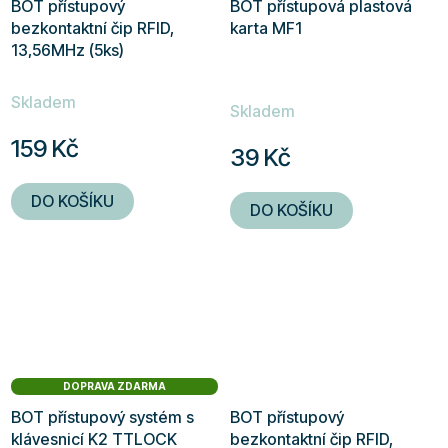
BOT přístupový
BOT přístupová plastová
bezkontaktní čip RFID,
karta MF1
13,56MHz (5ks)
Průměrné
Skladem
hodnocení
Skladem
produktu
159 Kč
39 Kč
je
5,0
DO KOŠÍKU
DO KOŠÍKU
z
5
hvězdiček.
DOPRAVA ZDARMA
BOT přístupový systém s
BOT přístupový
klávesnicí K2 TTLOCK
bezkontaktní čip RFID,