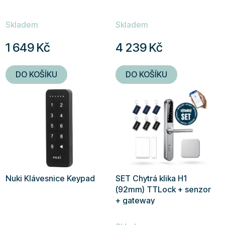
Skladem
Skladem
1 649 Kč
4 239 Kč
DO KOŠÍKU
DO KOŠÍKU
Nuki Klávesnice Keypad
SET Chytrá klika H1
(92mm) TTLock + senzor
+ gateway
Průměrné