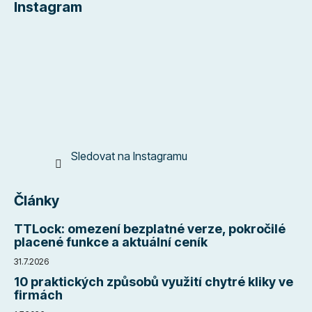
Instagram
p
a
t
í
Sledovat na Instagramu
Články
TTLock: omezení bezplatné verze, pokročilé
placené funkce a aktuální ceník
31.7.2026
10 praktických způsobů využití chytré kliky ve
firmách