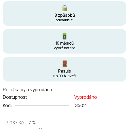
8 způsobů
odemknutí
10 měsíců
výdrž baterie
Pasuje
na 99 % dveří
Položka byla vyprodána…
Dostupnost
Vyprodáno
Kód:
3502
7 037 Kč
–7 %