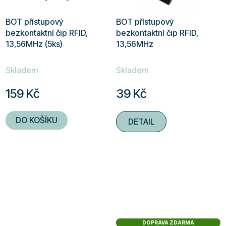
BOT přístupový
BOT přístupový
bezkontaktní čip RFID,
bezkontaktní čip RFID,
13,56MHz (5ks)
13,56MHz
Průměrné
Průměrné
Skladem
Skladem
hodnocení
hodnocení
produktu
produktu
159 Kč
39 Kč
je
je
5,0
5,0
DO KOŠÍKU
DETAIL
z
z
5
5
hvězdiček.
hvězdiček.
DOPRAVA ZDARMA