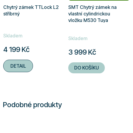
Chytrý zámek TTLock L2
SMT Chytrý zámek na
stříbrný
vlastní cylindrickou
vložku M530 Tuya
stříbrný
Průměrné
Skladem
hodnocení
Skladem
produktu
4 199 Kč
3 999 Kč
je
5,0
DETAIL
DO KOŠÍKU
z
5
hvězdiček.
Podobné produkty