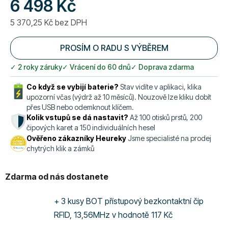
6 498 Kč
5 370,25 Kč bez DPH
Měrná cena:
PROSÍM O RADU S VÝBĚREM
✓ 2 roky záruky
✓ Vrácení do 60 dnů
✓ Doprava zdarma
Co když se vybijí baterie?
Stav vidíte v aplikaci, klika
upozorní včas (výdrž až 10 měsíců). Nouzově lze kliku dobít
přes USB nebo odemknout klíčem.
Kolik vstupů se dá nastavit?
Až 100 otisků prstů, 200
čipových karet a 150 individuálních hesel
Ověřeno zákazníky Heureky
Jsme specialisté na prodej
chytrých klik a zámků
Zdarma od nás dostanete
+ 3 kusy BOT přístupový bezkontaktní čip
RFID, 13,56MHz
v hodnotě 117 Kč