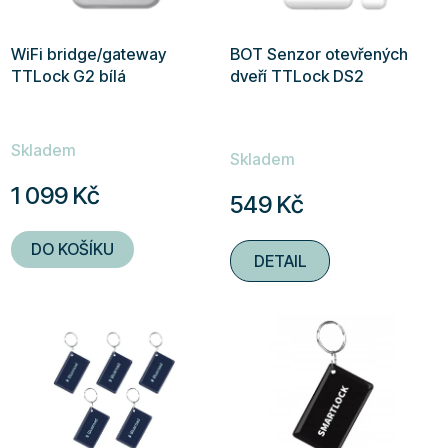
WiFi bridge/gateway
BOT Senzor otevřených
TTLock G2 bílá
dveří TTLock DS2
Průměrné
Skladem
hodnocení
Skladem
produktu
1 099 Kč
549 Kč
je
4,9
DO KOŠÍKU
DETAIL
z
5
hvězdiček.