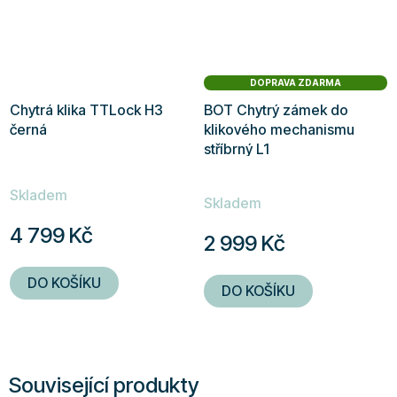
DOPRAVA ZDARMA
Chytrá klika TTLock H3
BOT Chytrý zámek do
černá
klikového mechanismu
stříbrný L1
Průměrné
Skladem
hodnocení
Skladem
produktu
4 799 Kč
2 999 Kč
je
5,0
DO KOŠÍKU
DO KOŠÍKU
z
5
hvězdiček.
Související produkty