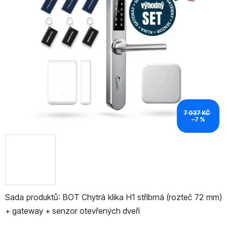
z
5
hvězdiček.
7 037 KČ
–7 %
Sada produktů: BOT Chytrá klika H1 stříbrná (rozteč 72 mm)
+ gateway + senzor otevřených dveří