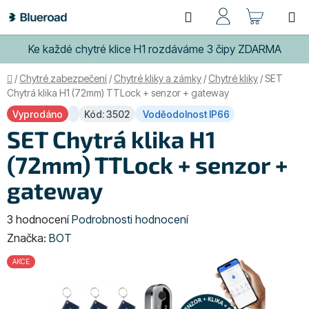
Přejít
Hledat
NÁKUP
na
obsah
KOŠÍK
Ke každé chytré klice H1 rozdáváme 3 čipy ZDARMA
Domů
/
Chytré zabezpečení
/
Chytré kliky a zámky
/
Chytré kliky
/
SET
Chytrá klika H1 (72mm) TTLock + senzor + gateway
Vyprodáno
Kód: 3502
Voděodolnost IP66
SET Chytrá klika H1
(72mm) TTLock + senzor +
gateway
Průměrné
3 hodnocení
Podrobnosti hodnocení
hodnocení
Značka:
BOT
produktu
AKCE
je
5,0