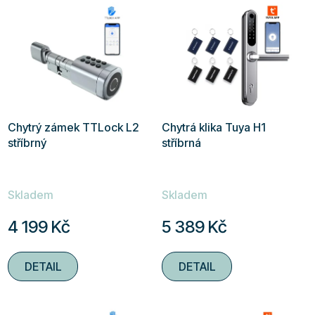
Chytrý zámek TTLock L2
Chytrá klika Tuya H1
stříbrný
stříbrná
Průměrné
Průměrné
Skladem
Skladem
hodnocení
hodnocení
produktu
produktu
4 199 Kč
5 389 Kč
je
je
5,0
5,0
DETAIL
DETAIL
z
z
5
5
hvězdiček.
hvězdiček.