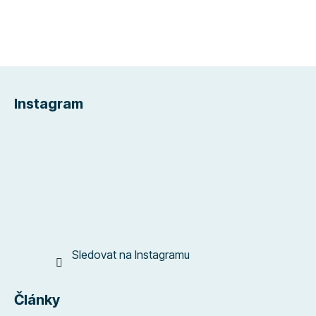
Z
á
Instagram
p
a
t
í
Sledovat na Instagramu
Články