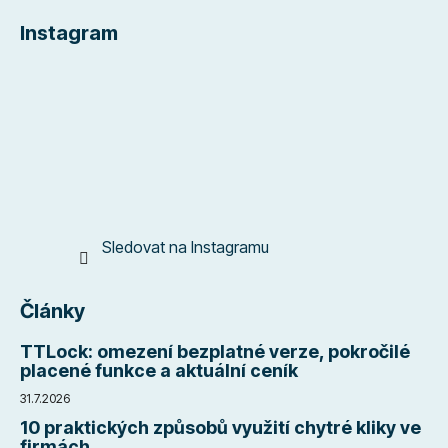
á
Instagram
p
a
t
í
Sledovat na Instagramu
Články
TTLock: omezení bezplatné verze, pokročilé
placené funkce a aktuální ceník
31.7.2026
10 praktických způsobů využití chytré kliky ve
firmách