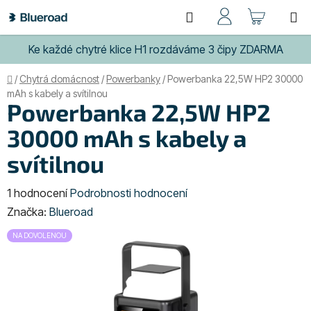
Přejít
Hledat
NÁKUP
na
obsah
KOŠÍK
Ke každé chytré klice H1 rozdáváme 3 čipy ZDARMA
Domů
/
Chytrá domácnost
/
Powerbanky
/
Powerbanka 22,5W HP2 30000
mAh s kabely a svítilnou
Powerbanka 22,5W HP2
30000 mAh s kabely a
svítilnou
Průměrné
1 hodnocení
Podrobnosti hodnocení
hodnocení
Značka:
Blueroad
produktu
NA DOVOLENOU
je
5,0
z
5