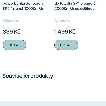
powerbanka do letadla
do letadla SP1 5 panelů
SP2 1 panel 10000mAh
20000mAh se svítilnou
se svítilnou
Průměrné
Průměrné
Skladem
Skladem
hodnocení
hodnocení
produktu
produktu
399 Kč
1 499 Kč
je
je
4,3
4,8
DETAIL
DETAIL
z
z
5
5
hvězdiček.
hvězdiček.
Související produkty
Z