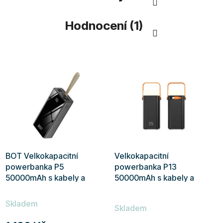
Hodnocení (1)
BOT Velkokapacitní
Velkokapacitní
powerbanka P5
powerbanka P13
50000mAh s kabely a
50000mAh s kabely a
svítilnou
svítilnou
Průměrné
Skladem
hodnocení
Skladem
produktu