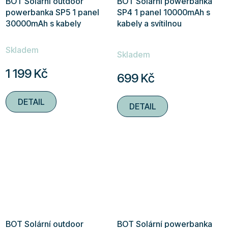
BOT Solární outdoor
BOT Solární powerbanka
powerbanka SP5 1 panel
SP4 1 panel 10000mAh s
30000mAh s kabely
kabely a svítilnou
Průměrné
Skladem
hodnocení
Skladem
produktu
1 199 Kč
699 Kč
je
5,0
DETAIL
DETAIL
z
5
hvězdiček.
BOT Solární outdoor
BOT Solární powerbanka