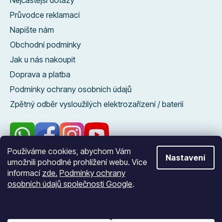
Nejčastější dotazy
Průvodce reklamací
Napište nám
Obchodní podmínky
Jak u nás nakoupit
Doprava a platba
Podmínky ochrany osobních údajů
Zpětný odběr vysloužilých elektrozařízení / baterií
Používáme cookies, abychom Vám
Nastavení
umožnili pohodlné prohlížení webu. Více
96 %
informací
zde.
Podmínky ochrany
zákazníků nás
osobních údajů společnosti Google
.
doporučuje