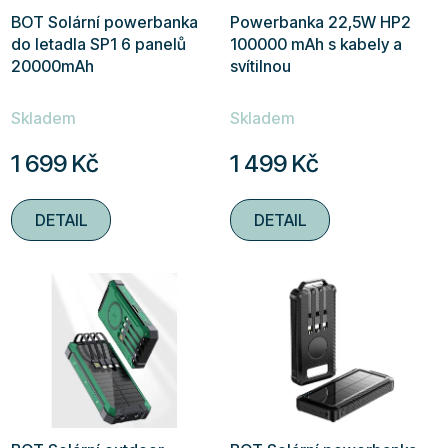
BOT Solární powerbanka
Powerbanka 22,5W HP2
do letadla SP1 6 panelů
100000 mAh s kabely a
20000mAh
svítilnou
Průměrné
Průměrné
Skladem
Skladem
hodnocení
hodnocení
produktu
produktu
1 699 Kč
1 499 Kč
je
je
4,5
4,9
DETAIL
DETAIL
z
z
5
5
hvězdiček.
hvězdiček.