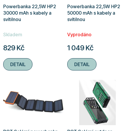
Powerbanka 22,5W HP2
Powerbanka 22,5W HP2
30000 mAh s kabely a
50000 mAh s kabely a
svítilnou
svítilnou
Průměrné
Průměrné
Skladem
Vyprodáno
hodnocení
hodnocení
produktu
produktu
829 Kč
1 049 Kč
je
je
5,0
5,0
DETAIL
DETAIL
z
z
5
5
hvězdiček.
hvězdiček.