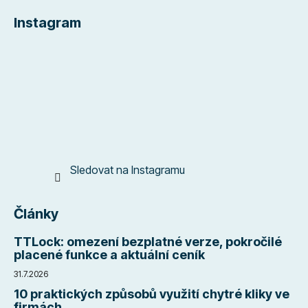
á
Instagram
p
a
t
í
Sledovat na Instagramu
Články
TTLock: omezení bezplatné verze, pokročilé
placené funkce a aktuální ceník
31.7.2026
10 praktických způsobů využití chytré kliky ve
firmách