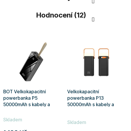
Hodnocení (12)
BOT Velkokapacitní
Velkokapacitní
powerbanka P5
powerbanka P13
50000mAh s kabely a
50000mAh s kabely a
svítilnou
svítilnou
Průměrné
Skladem
hodnocení
Skladem
produktu