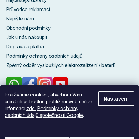
Nejčastější dotazy
Průvodce reklamací
Napište nám
Obchodní podmínky
Jak u nás nakoupit
Doprava a platba
Podmínky ochrany osobních údajů
Zpětný odběr vysloužilých elektrozařízení / baterií
Používáme cookies, abychom Vám
Nastavení
umožnili pohodlné prohlížení webu. Více
96 %
informací
zde.
Podmínky ochrany
zákazníků nás
osobních údajů společnosti Google
.
doporučuje