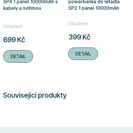
SP4 1 panel 10000mAh s
powerbanka do letadla
kabely a svítilnou
SP2 1 panel 10000mAh
se svítilnou
Průměrné
Skladem
hodnocení
Skladem
produktu
399 Kč
699 Kč
je
4,3
DETAIL
DETAIL
z
5
hvězdiček.
Související produkty
Z