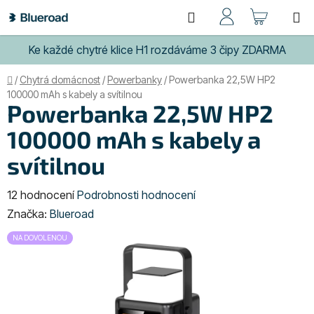
Přejít
Hledat
NÁKUP
na
obsah
KOŠÍK
Ke každé chytré klice H1 rozdáváme 3 čipy ZDARMA
Domů
/
Chytrá domácnost
/
Powerbanky
/
Powerbanka 22,5W HP2
100000 mAh s kabely a svítilnou
Powerbanka 22,5W HP2
100000 mAh s kabely a
svítilnou
Průměrné
12 hodnocení
Podrobnosti hodnocení
hodnocení
Značka:
Blueroad
produktu
NA DOVOLENOU
je
4,9
z
5