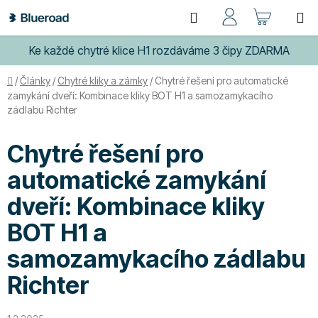
Přejít
Hledat
NÁKUP
na
obsah
KOŠÍK
Ke každé chytré klice H1 rozdáváme 3 čipy ZDARMA
Domů
/
Články
/
Chytré kliky a zámky
/
Chytré řešení pro automatické
zamykání dveří: Kombinace kliky BOT H1 a samozamykacího
zádlabu Richter
Chytré řešení pro
automatické zamykání
dveří: Kombinace kliky
BOT H1 a
samozamykacího zádlabu
Richter