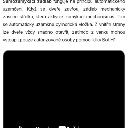
Samozamykací zádlab
funguje na principu automatického
uzamčení. Když se dveře zavřou, zádlab mechanicky
zasune střelku, která aktivuje zamykací mechanismus. Tím
se automaticky uzamkne cylindrická vložka. Z vnitřní strany
lze dveře vždy snadno otevřít, zatímco z venku mohou
vstoupit pouze autorizované osoby pomocí kliky Bot H1.