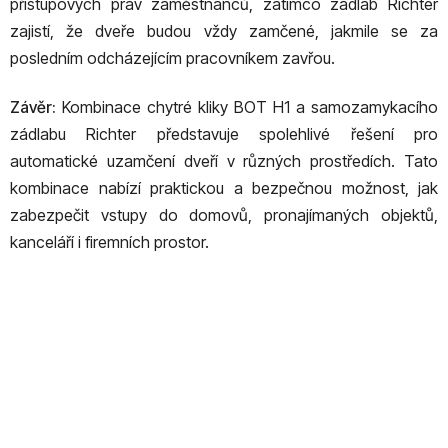
přístupových práv zaměstnanců, zatímco zádlab Richter
zajistí, že dveře budou vždy zamčené, jakmile se za
posledním odcházejícím pracovníkem zavřou.
Závěr:
Kombinace chytré kliky BOT H1 a samozamykacího
zádlabu Richter představuje spolehlivé řešení pro
automatické uzamčení dveří v různých prostředích. Tato
kombinace nabízí praktickou a bezpečnou možnost, jak
zabezpečit vstupy do domovů, pronajímaných objektů,
kanceláří i firemních prostor.