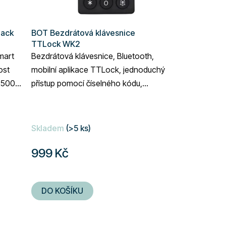
Pack
BOT Bezdrátová klávesnice
TTLock WK2
mart
Bezdrátová klávesnice, Bluetooth,
ost
mobilní aplikace TTLock, jednoduchý
 2500
přístup pomocí číselného kódu,
, barva
kompatibilní s chytrými zařízeními
TTLock, napájení...
Skladem
(>5 ks)
999 Kč
DO KOŠÍKU