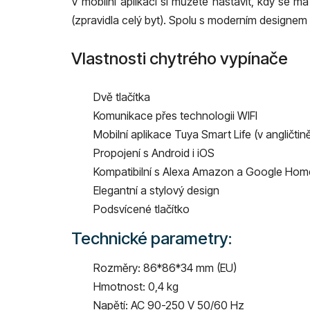
V mobilní aplikaci si můžete nastavit, kdy se m
(zpravidla celý byt). Spolu s moderním designem 
Vlastnosti chytrého vypínače
Dvě tlačítka
Komunikace přes technologii WIFI
Mobilní aplikace
Tuya Smart Life (v angličtin
Propojení s Android i iOS
Kompatibilní s Alexa Amazon a Google Hom
Elegantní a stylový design
Podsvícené tlačítko
Technické parametry:
Rozměry: 86*86*34 mm (EU)
Hmotnost: 0,4 kg
Napětí: AC 90-250 V 50/60 Hz