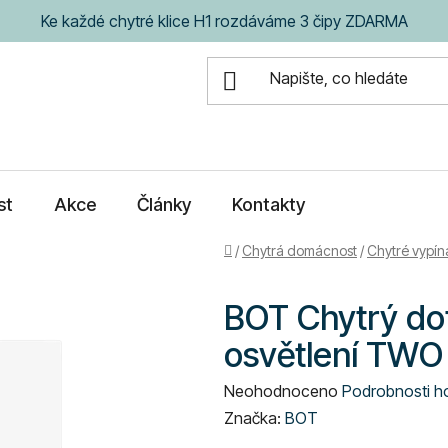
Ke každé chytré klice H1 rozdáváme 3 čipy ZDARMA
st
Akce
Články
Kontakty
Domů
/
Chytrá domácnost
/
Chytré vypín
BOT Chytrý do
osvětlení TWO 
Průměrné
Neohodnoceno
Podrobnosti h
hodnocení
Značka:
BOT
produktu