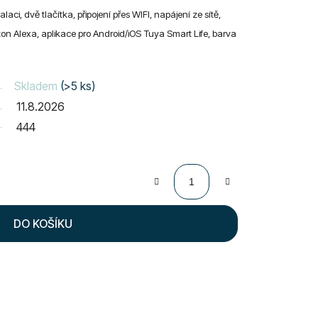
laci, dvě tlačítka, připojení přes WIFI, napájení ze sítě,
on Alexa, aplikace pro Android/iOS Tuya Smart Life, barva
Skladem
(>5 ks)
11.8.2026
444
DO KOŠÍKU