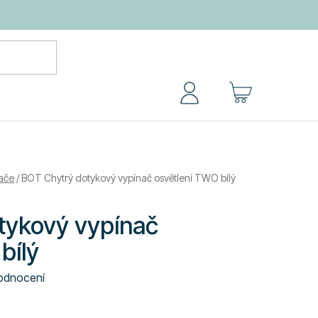
NÁKUPNÍ
KOŠÍK
ače
/
BOT Chytrý dotykový vypínač osvětlení TWO bílý
tykový vypínač
bílý
odnocení