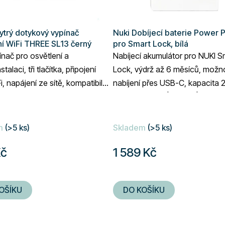
trý dotykový vypínač
Nuki Dobíjecí baterie Power 
ní WiFi THREE SL13 černý
pro Smart Lock, bílá
ínač pro osvětlení a
Nabíjecí akumulátor pro NUKI S
stalaci, tři tlačítka, připojení
Lock, výdrž až 6 měsíců, možn
i, napájení ze sítě, kompatibilní
nabíjení přes USB-C, kapacita
 Assistant a Amazon Alexa,...
mAh (4,8 V DC | 2,5 Ah | 12 Wh)
bílá.
m
(>5 ks)
Skladem
(>5 ks)
Kč
1 589 Kč
OŠÍKU
DO KOŠÍKU