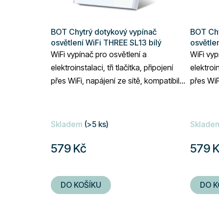
BOT Chytrý dotykový vypínač
BOT Chy
osvětlení WiFi THREE SL13 bílý
osvětle
WiFi vypínač pro osvětlení a
WiFi vyp
elektroinstalaci, tři tlačítka, připojení
elektroin
přes WiFi, napájení ze sítě, kompatibilní
přes WiF
s Google Assistant a Amazon Alexa,...
s Google
Skladem
(>5 ks)
Sklade
579 Kč
579 
DO KOŠÍKU
DO K