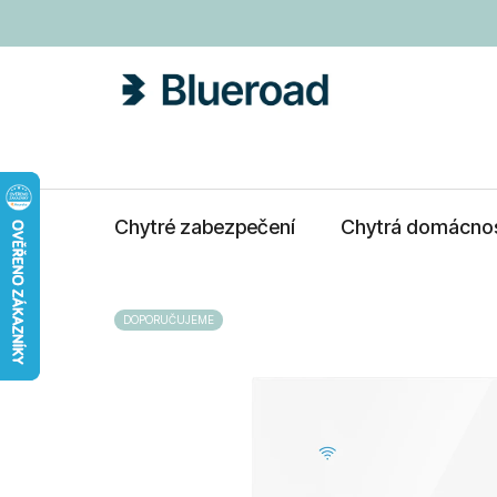
Přejít
na
obsah
Chytré zabezpečení
Chytrá domácno
DOPORUČUJEME