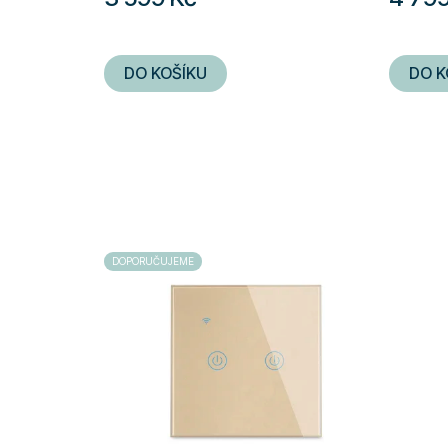
DO KOŠÍKU
DO K
DOPORUČUJEME