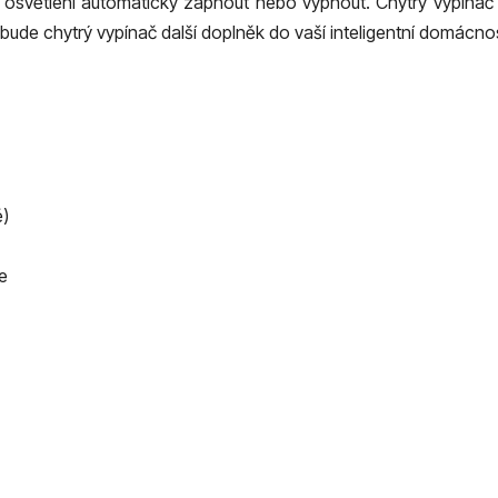
á osvětlení automaticky zapnout nebo vypnout. Chytrý vypínač d
bude chytrý vypínač další doplněk do vaší inteligentní domácnos
ě)
e