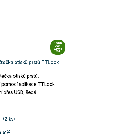
DOPR
AVA
ZDAR
MA
 čtečka otisků prstů TTLock
čtečka otisků prstů,
í pomocí aplikace TTLock,
ní přes USB, šedá
m
(2 ks)
 Kč