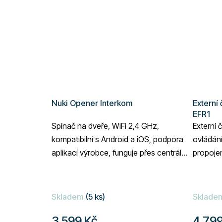
Nuki Opener Interkom
Externí
EFR1
Spínač na dveře, WiFi 2,4 GHz,
Externí 
kompatibilní s Android a iOS, podpora
ovládán
aplikací výrobce, funguje přes centrální
propoje
jednotku /gateway, otevřený systém,
černá...
Skladem
(5 ks)
Sklade
3 599 Kč
4 799