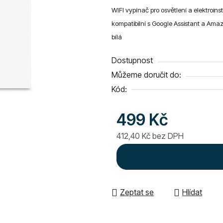
WIFI vypínač pro osvětlení a elektroinsta
je
kompatibilní s Google Assistant a Amaz
0,0
bílá
z
5
Dostupnost
hvězdiček.
Můžeme doručit do:
Kód:
499 Kč
412,40 Kč bez DPH
Měrná cena:
Zeptat se
Hlídat