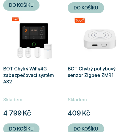
5,0
DO KOŠÍKU
DO KOŠÍKU
z
5
hvězdiček.
BOT Chytrý WiFi/4G
BOT Chytrý pohybový
zabezpečovací systém
senzor Zigbee ZMR1
AS2
Skladem
Skladem
4 799 Kč
409 Kč
DO KOŠÍKU
DO KOŠÍKU