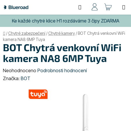
Přejít
Hledat
NÁKUP
na
obsah
KOŠÍK
Ke každé chytré klice H1 rozdáváme 3 čipy ZDARMA
Domů
/
Chytré zabezpečení
/
Chytré kamery
/
BOT Chytrá venkovní WiFi
kamera NA8 6MP Tuya
BOT Chytrá venkovní WiFi
kamera NA8 6MP Tuya
Průměrné
Neohodnoceno
Podrobnosti hodnocení
hodnocení
Značka:
BOT
produktu
je
0,0
z
5
hvězdiček.