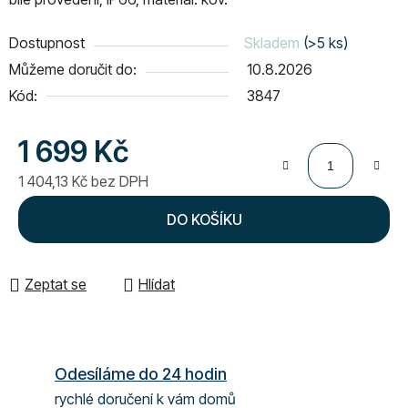
Dostupnost
Skladem
(>5 ks)
Můžeme doručit do:
10.8.2026
Kód:
3847
1 699 Kč
1 404,13 Kč bez DPH
Měrná cena:
DO KOŠÍKU
Zeptat se
Hlídat
Odesíláme do 24 hodin
rychlé doručení k vám domů