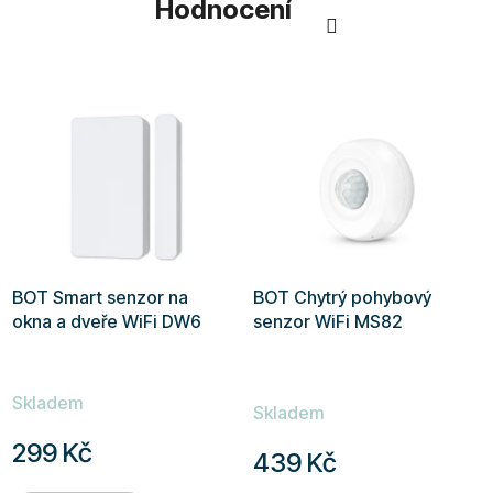
Hodnocení
BOT Smart senzor na
BOT Chytrý pohybový
okna a dveře WiFi DW6
senzor WiFi MS82
Průměrné
Skladem
hodnocení
Skladem
produktu
299 Kč
439 Kč
je