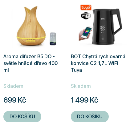
5
hvězdiček.
Aroma difuzér B5 DO -
BOT Chytrá rychlovarná
světle hnědé dřevo 400
konvice C2 1,7L WiFi
ml
Tuya
Průměrné
Průměrné
Skladem
Skladem
hodnocení
hodnocení
produktu
produktu
699 Kč
1 499 Kč
je
je
5,0
5,0
DO KOŠÍKU
DO KOŠÍKU
z
z
5
5
hvězdiček.
hvězdiček.