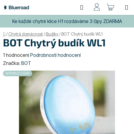
Přejít
Hledat
NÁKUP
na
obsah
KOŠÍK
Ke každé chytré klice H1 rozdáváme 3 čipy ZDARMA
Domů
/
Chytrá domácnost
/
Budíky
/
BOT Chytrý budík WL1
BOT Chytrý budík WL1
Průměrné
1 hodnocení
Podrobnosti hodnocení
hodnocení
Značka:
BOT
produktu
DOPORUČUJEME
je
5,0
z
5
hvězdiček.