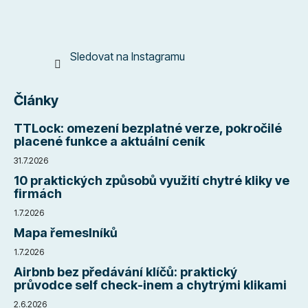
Sledovat na Instagramu
Články
TTLock: omezení bezplatné verze, pokročilé
placené funkce a aktuální ceník
31.7.2026
10 praktických způsobů využití chytré kliky ve
firmách
1.7.2026
Mapa řemeslníků
1.7.2026
Airbnb bez předávání klíčů: praktický
průvodce self check-inem a chytrými klikami
2.6.2026