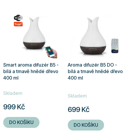
Smart aroma difuzér B5 -
Aroma difuzér B5 DO -
bílá a tmavě hnědé dřevo
bílá a tmavě hnědé dřevo
400 ml
400 ml
Průměrné
Skladem
hodnocení
Skladem
produktu
999 Kč
699 Kč
je
5,0
DO KOŠÍKU
DO KOŠÍKU
z