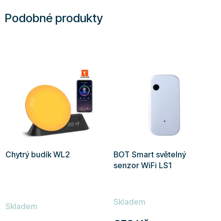
Podobné produkty
Chytrý budík WL2
BOT Smart světelný
senzor WiFi LS1
Průměrné
Skladem
hodnocení
Skladem
produktu