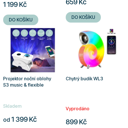
659 Kč
1 199 Kč
je
5,0
DO KOŠÍKU
DO KOŠÍKU
z
5
hvězdiček.
Projektor noční oblohy
Chytrý budík WL3
S3 music & flexible
Průměrné
Skladem
hodnocení
Vyprodáno
produktu
1 399 Kč
od
899 Kč
je