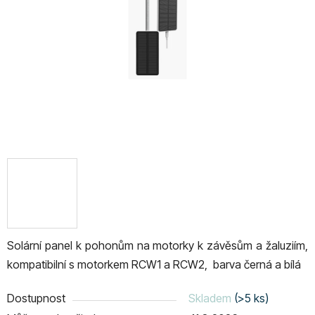
hvězdiček.
Solární panel k pohonům na motorky k závěsům a žaluziím,
kompatibilní s motorkem RCW1 a RCW2
, barva černá a bílá
Dostupnost
Skladem
(>5 ks)