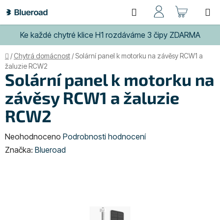
Přejít
Hledat
NÁKUP
na
obsah
KOŠÍK
Ke každé chytré klice H1 rozdáváme 3 čipy ZDARMA
Domů
/
Chytrá domácnost
/
Solární panel k motorku na závěsy RCW1 a
žaluzie RCW2
Solární panel k motorku na
závěsy RCW1 a žaluzie
RCW2
Průměrné
Neohodnoceno
Podrobnosti hodnocení
hodnocení
Značka:
Blueroad
produktu
je
0,0
z
5