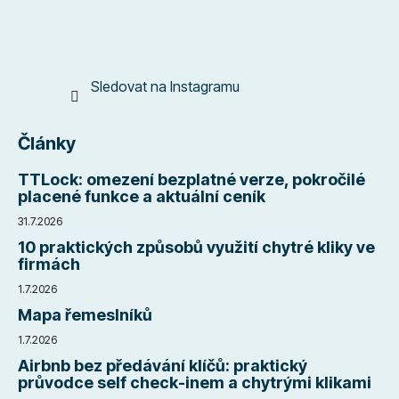
Sledovat na Instagramu
Články
TTLock: omezení bezplatné verze, pokročilé
placené funkce a aktuální ceník
31.7.2026
10 praktických způsobů využití chytré kliky ve
firmách
1.7.2026
Mapa řemeslníků
1.7.2026
Airbnb bez předávání klíčů: praktický
průvodce self check-inem a chytrými klikami