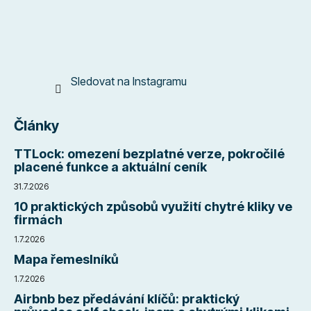
Sledovat na Instagramu
Články
TTLock: omezení bezplatné verze, pokročilé
placené funkce a aktuální ceník
31.7.2026
10 praktických způsobů využití chytré kliky ve
firmách
1.7.2026
Mapa řemeslníků
1.7.2026
Airbnb bez předávání klíčů: praktický