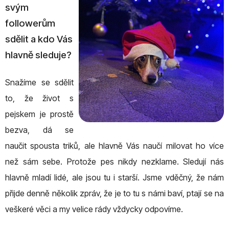
svým
followerům
sdělit a kdo Vás
hlavně sleduje?
Snažíme se sdělit
to, že život s
pejskem je prostě
bezva, dá se
naučit spousta triků, ale hlavně Vás naučí milovat ho více
než sám sebe. Protože pes nikdy nezklame. Sledují nás
hlavně mladí lidé, ale jsou tu i starší. Jsme vděčný, že nám
přijde denně několik zpráv, že je to tu s námi baví, ptají se na
veškeré věci a my velice rády vždycky odpovíme.