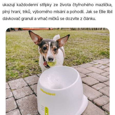
ukazují každodenní střípky ze života čtyřnohého mazlíčka,
plný hraní, triků, výborného mlsání a pohodlí. Jak se Ellie líbil
dávkovač granulí a vrhač míčků se dozvíte z článku.