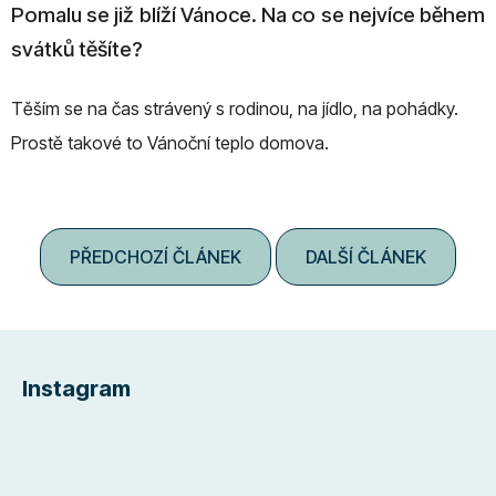
Pomalu se již blíží Vánoce. Na co se nejvíce během
svátků těšíte?
Těším se na čas strávený s rodinou, na jídlo, na pohádky.
Prostě takové to Vánoční teplo domova.
PŘEDCHOZÍ ČLÁNEK
DALŠÍ ČLÁNEK
Z
á
Instagram
p
a
t
í