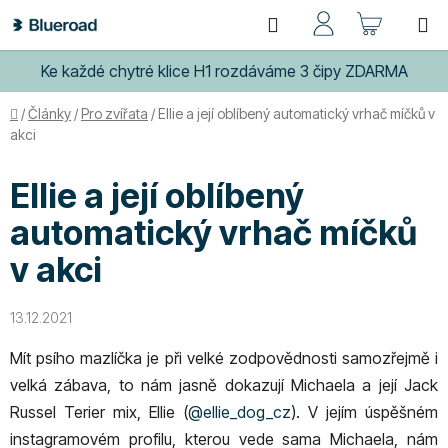
Přejít
Hledat
NÁKUP
na
obsah
KOŠÍK
Ke každé chytré klice H1 rozdáváme 3 čipy ZDARMA
Domů
/
Články
/
Pro zvířata
/
Ellie a její oblíbený automatický vrhač míčků v
akci
Ellie a její oblíbený
automatický vrhač míčků
v akci
13.12.2021
Mít psího mazlíčka je při velké zodpovědnosti samozřejmě i
velká zábava, to nám jasně dokazují Michaela a její Jack
Russel Terier mix, Ellie (
@ellie_dog_cz
). V jejím úspěšném
instagramovém profilu, kterou vede sama Michaela, nám