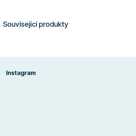
Související produkty
Z
á
Instagram
p
a
t
í