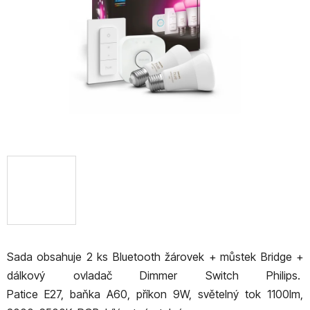
hvězdiček.
Sada obsahuje 2 ks Bluetooth žárovek + můstek Bridge +
dálkový ovladač Dimmer Switch Philips.
Patice
E27,
baňka
A60, příkon 9W, světelný tok 1100lm,