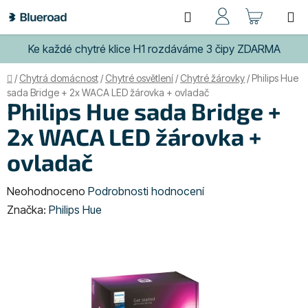
Přejít
Hledat
NÁKUP
na
obsah
KOŠÍK
Ke každé chytré klice H1 rozdáváme 3 čipy ZDARMA
Domů
/
Chytrá domácnost
/
Chytré osvětlení
/
Chytré žárovky
/
Philips Hue
sada Bridge + 2x WACA LED žárovka + ovladač
Philips Hue sada Bridge +
2x WACA LED žárovka +
ovladač
Průměrné
Neohodnoceno
Podrobnosti hodnocení
hodnocení
Značka:
Philips Hue
produktu
je
0,0
z
5