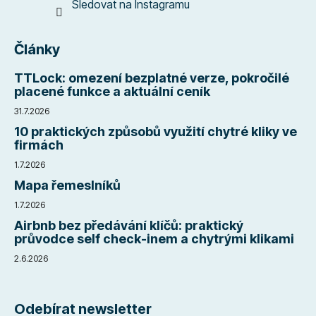
Sledovat na Instagramu
Články
TTLock: omezení bezplatné verze, pokročilé
placené funkce a aktuální ceník
31.7.2026
10 praktických způsobů využití chytré kliky ve
firmách
1.7.2026
Mapa řemeslníků
1.7.2026
Airbnb bez předávání klíčů: praktický
průvodce self check-inem a chytrými klikami
2.6.2026
Odebírat newsletter