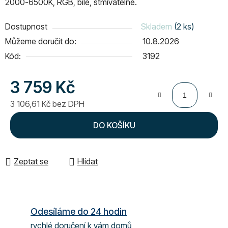
2000-6500K, RGB, bílé, stmívatelné.
Dostupnost
Skladem
(2 ks)
Můžeme doručit do:
10.8.2026
Kód:
3192
3 759 Kč
3 106,61 Kč bez DPH
Měrná cena:
DO KOŠÍKU
Zeptat se
Hlídat
Odesíláme do 24 hodin
rychlé doručení k vám domů