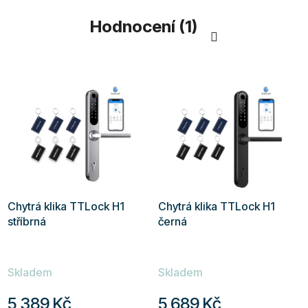
Hodnocení (1)
Chytrá klika TTLock H1
Chytrá klika TTLock H1
stříbrná
černá
Průměrné
Průměrné
Skladem
Skladem
hodnocení
hodnocení
produktu
produktu
5 389 Kč
5 689 Kč