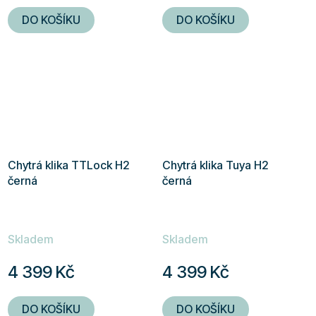
5,0
5,0
DO KOŠÍKU
DO KOŠÍKU
z
z
5
5
hvězdiček.
hvězdiček.
Chytrá klika TTLock H2
Chytrá klika Tuya H2
černá
černá
Skladem
Skladem
4 399 Kč
4 399 Kč
DO KOŠÍKU
DO KOŠÍKU