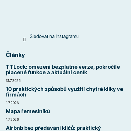
Sledovat na Instagramu
Články
TTLock: omezení bezplatné verze, pokročilé
placené funkce a aktuální ceník
31.7.2026
10 praktických způsobů využití chytré kliky ve
firmách
1.7.2026
Mapa řemeslníků
1.7.2026
Airbnb bez předávání klíčů: praktický