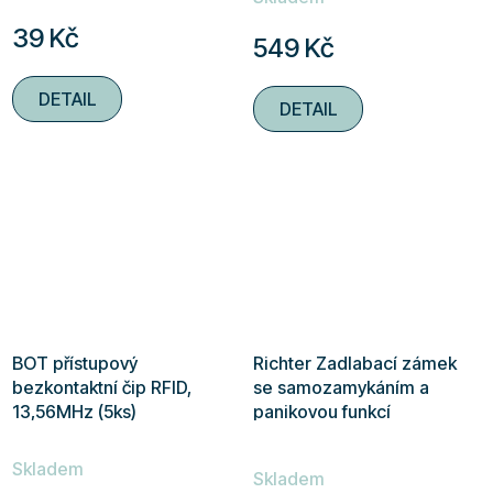
produktu
39 Kč
549 Kč
je
5,0
DETAIL
DETAIL
z
5
hvězdiček.
BOT přístupový
Richter Zadlabací zámek
bezkontaktní čip RFID,
se samozamykáním a
13,56MHz (5ks)
panikovou funkcí
Průměrné
Skladem
hodnocení
Skladem