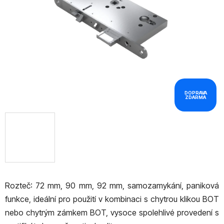
hvězdiček.
DOPRAVA
ZDARMA
Rozteč: 72 mm, 90 mm, 92 mm, samozamykání, paniková
funkce, ideální pro použití v kombinaci s chytrou klikou BOT
nebo chytrým zámkem BOT, v
ysoce spolehlivé provedení s