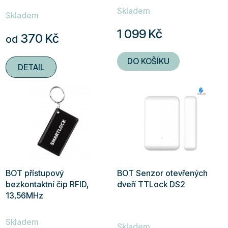
Skladem
hodnocení
Skladem
produktu
1 099 Kč
370 Kč
od
je
4,9
DO KOŠÍKU
DETAIL
z
5
hvězdiček.
BOT přístupový
BOT Senzor otevřených
bezkontaktní čip RFID,
dveří TTLock DS2
13,56MHz
Průměrné
Skladem
hodnocení
Skladem