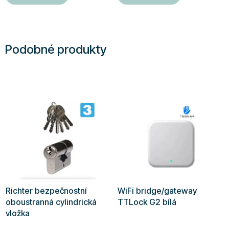
Podobné produkty
Richter bezpečnostní
WiFi bridge/gateway
oboustranná cylindrická
TTLock G2 bílá
vložka
Průměrné