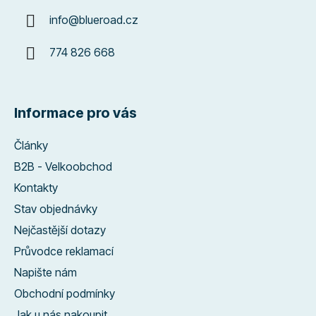
info
@
blueroad.cz
774 826 668
Informace pro vás
Články
B2B - Velkoobchod
Kontakty
Stav objednávky
Nejčastější dotazy
Průvodce reklamací
Napište nám
Obchodní podmínky
Jak u nás nakoupit