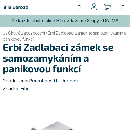
Přejít
Hledat
NÁKUP
na
obsah
KOŠÍK
Ke každé chytré klice H1 rozdáváme 3 čipy ZDARMA
Domů
/
Chytré zabezpečení
/
Erbi Zadlabací zámek se samozamykáním a
panikovou funkcí
Erbi Zadlabací zámek se
samozamykáním a
panikovou funkcí
Průměrné
1 hodnocení
Podrobnosti hodnocení
hodnocení
Značka:
Erbi
produktu
je
5,0
z
5