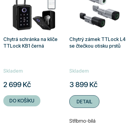
Chytrá schránka na klíče
Chytrý zámek TTLock L4
TTLock KB1 černá
se čtečkou otisku prstů
Skladem
Skladem
2 699 Kč
3 899 Kč
DO KOŠÍKU
DETAIL
Stříbrno-bílá