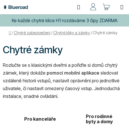
Přejít
Hledat
NÁKUP
na
obsah
KOŠÍK
Ke každé chytré klice H1 rozdáváme 3 čipy ZDARMA
Domů
/
Chytré zabezpečení
/
Chytré kliky a zámky
/
Chytré zámky
Chytré zámky
Rozlučte se s klasickými dveřmi a pořiďte si domů chytrý
zámek, který dokáže
pomocí mobilní aplikace
sledovat
vzdáleně historii vstupů, nastavit oprávnění pro jednotlivé
uživatele, či nastavit omezený časový vstup. Jednoduchá
instalace, snadné ovládání.
Pro rodinné
Pro kanceláře
byty a domy