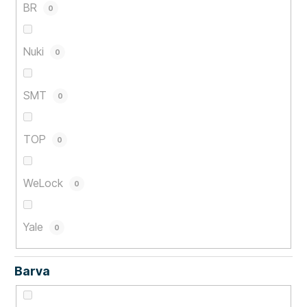
BR
0
Nuki
0
SMT
0
TOP
0
WeLock
0
Yale
0
Barva