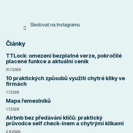
Sledovat na Instagramu
Články
TTLock: omezení bezplatné verze, pokročilé
placené funkce a aktuální ceník
31.7.2026
10 praktických způsobů využití chytré kliky ve
firmách
1.7.2026
Mapa řemeslníků
1.7.2026
Airbnb bez předávání klíčů: praktický
průvodce self check-inem a chytrými klikami
2.6.2026