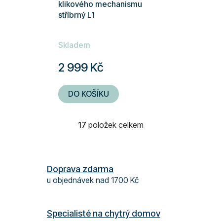
klikového mechanismu
stříbrný L1
Skladem
2 999 Kč
DO KOŠÍKU
17
položek celkem
O
v
l
á
Doprava zdarma
d
u objednávek nad 1700 Kč
a
c
í
Specialisté na chytrý domov
p