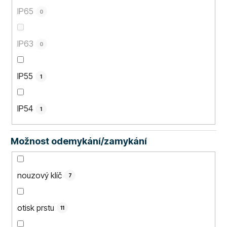
IP65
0
IP63
0
IP55
1
IP54
1
Možnost odemykání/zamykání
nouzový klíč
7
otisk prstu
11