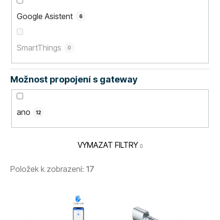
Google Asistent
6
SmartThings
0
Možnost propojení s gateway
ano
12
VYMAZAT FILTRY
Položek k zobrazení:
17
V
ý