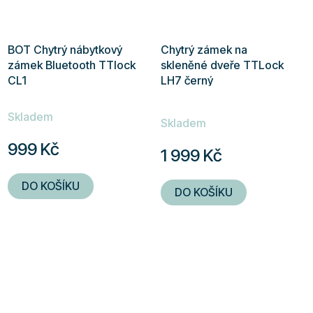
BOT Chytrý nábytkový
Chytrý zámek na
zámek Bluetooth TTlock
skleněné dveře TTLock
CL1
LH7 černý
Průměrné
Skladem
hodnocení
Skladem
produktu
999 Kč
1 999 Kč
je
5,0
DO KOŠÍKU
DO KOŠÍKU
z
5
hvězdiček.