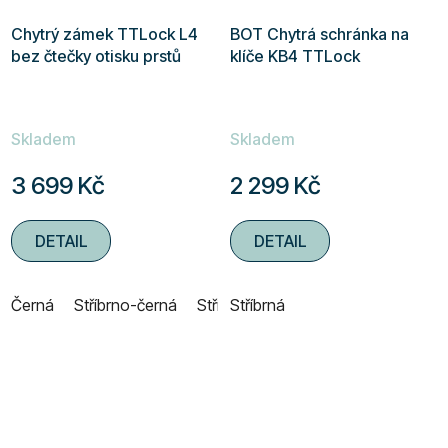
Chytrý zámek TTLock L4
BOT Chytrá schránka na
bez čtečky otisku prstů
klíče KB4 TTLock
Skladem
Skladem
3 699 Kč
2 299 Kč
DETAIL
DETAIL
Černá
Stříbrno-černá
Stříbrno-bílá
Stříbrná