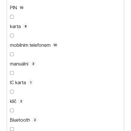
PIN
10
karta
9
mobilním telefonem
10
manuální
3
IC karta
1
klíč
2
Bluetooth
2