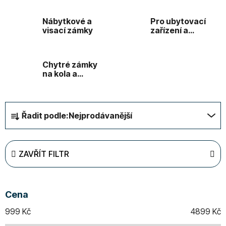
Nábytkové a
Pro ubytovací
visací zámky
zařízení a
apartmány
Chytré zámky
na kola a
motorky
Ř
Řadit podle:
Nejprodávanější
a
z
e
ZAVŘÍT FILTR
n
í
p
Cena
r
o
999
Kč
4899
Kč
d