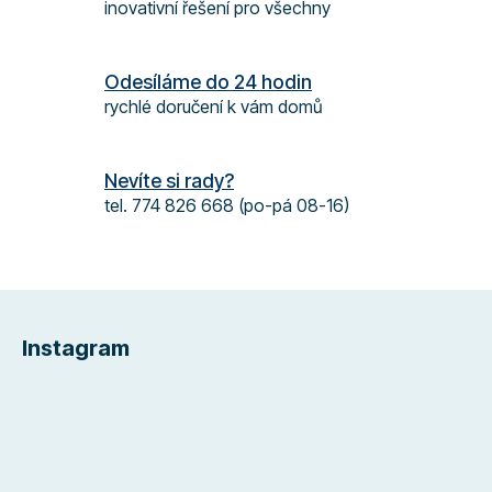
inovativní řešení pro všechny
r
v
k
Odesíláme do 24 hodin
y
rychlé doručení k vám domů
v
ý
p
Nevíte si rady?
i
s
tel. 774 826 668 (po-pá 08-16)
u
Z
á
Instagram
p
a
t
í