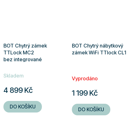
BOT Chytrý zámek
BOT Chytrý nábytkový
TTLock MC2
zámek WiFi TTlock CL1
bez integrované
cylindrické vložky s
Průměrné
panelem
Skladem
hodnocení
Vyprodáno
produktu
4 899 Kč
1 199 Kč
je
4,0
DO KOŠÍKU
DO KOŠÍKU
z
5
hvězdiček.