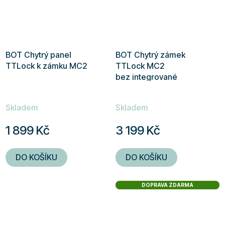
BOT Chytrý panel
BOT Chytrý zámek
TTLock k zámku MC2
TTLock MC2
bez integrované
cylindrické vložky
Skladem
Skladem
1 899 Kč
3 199 Kč
DO KOŠÍKU
DO KOŠÍKU
DOPRAVA ZDARMA