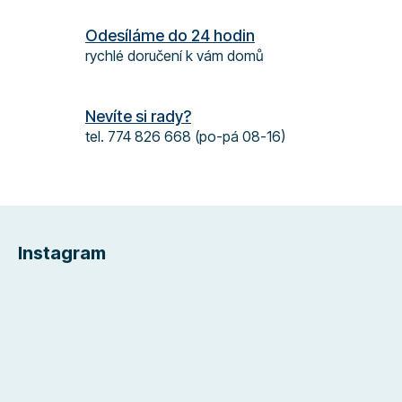
k
Odesíláme do 24 hodin
y
rychlé doručení k vám domů
v
ý
p
Nevíte si rady?
i
s
tel. 774 826 668 (po-pá 08-16)
u
Z
á
Instagram
p
a
t
í