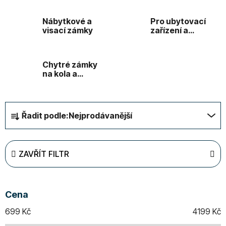
Nábytkové a
Pro ubytovací
visací zámky
zařízení a
apartmány
Chytré zámky
na kola a
motorky
Ř
Řadit podle:
Nejprodávanější
a
z
e
ZAVŘÍT FILTR
n
í
p
Cena
r
o
699
Kč
4199
Kč
d