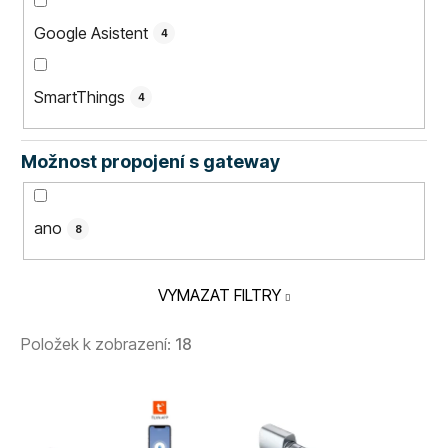
Google Asistent
4
SmartThings
4
Možnost propojení s gateway
ano
8
VYMAZAT FILTRY
Položek k zobrazení:
18
V
ý