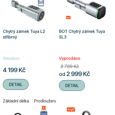
p
i
s
p
r
Chytrý zámek Tuya L2
BOT Chytrý zámek Tuya
o
stříbrný
SL3
d
u
k
Skladem
Vyprodáno
t
3 799 Kč
ů
4 199 Kč
2 999 Kč
od
DETAIL
DETAIL
Základní délka
Prodloužená délka