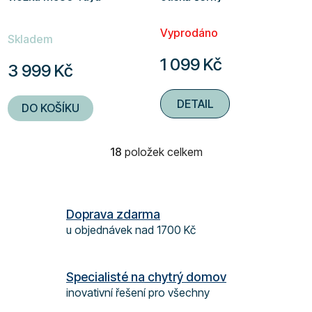
stříbrný
Průměrné
Vyprodáno
hodnocení
Skladem
produktu
1 099 Kč
3 999 Kč
je
4,8
DETAIL
DO KOŠÍKU
z
5
hvězdiček.
18
položek celkem
O
v
l
á
Doprava zdarma
d
u objednávek nad 1700 Kč
a
c
í
Specialisté na chytrý domov
p
inovativní řešení pro všechny
r
v