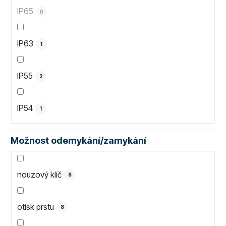
IP65
0
IP63
1
IP55
2
IP54
1
Možnost odemykání/zamykání
nouzový klíč
6
otisk prstu
8