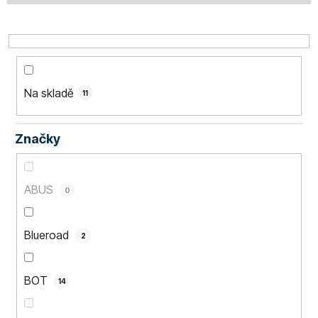
u
k
t
ů
Na skladě
11
Značky
ABUS
0
Blueroad
2
BOT
14