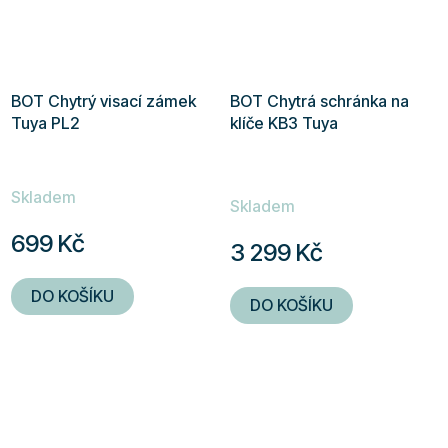
BOT Chytrý visací zámek
BOT Chytrá schránka na
Tuya PL2
klíče KB3 Tuya
Průměrné
Skladem
hodnocení
Skladem
produktu
699 Kč
3 299 Kč
je
5,0
DO KOŠÍKU
DO KOŠÍKU
z
5
hvězdiček.