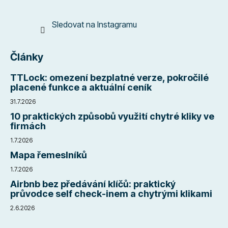
Sledovat na Instagramu
Články
TTLock: omezení bezplatné verze, pokročilé
placené funkce a aktuální ceník
31.7.2026
10 praktických způsobů využití chytré kliky ve
firmách
1.7.2026
Mapa řemeslníků
1.7.2026
Airbnb bez předávání klíčů: praktický
průvodce self check-inem a chytrými klikami
2.6.2026