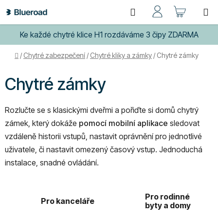
Přejít
Hledat
NÁKUP
na
obsah
KOŠÍK
Ke každé chytré klice H1 rozdáváme 3 čipy ZDARMA
Domů
/
Chytré zabezpečení
/
Chytré kliky a zámky
/
Chytré zámky
Chytré zámky
Rozlučte se s klasickými dveřmi a pořiďte si domů chytrý
zámek, který dokáže
pomocí mobilní aplikace
sledovat
vzdáleně historii vstupů, nastavit oprávnění pro jednotlivé
uživatele, či nastavit omezený časový vstup. Jednoduchá
instalace, snadné ovládání.
Pro rodinné
Pro kanceláře
byty a domy