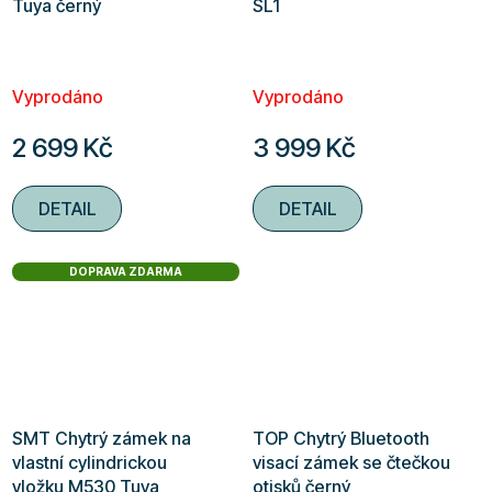
Tuya černý
SL1
Vyprodáno
Vyprodáno
2 699 Kč
3 999 Kč
DETAIL
DETAIL
DOPRAVA ZDARMA
SMT Chytrý zámek na
TOP Chytrý Bluetooth
vlastní cylindrickou
visací zámek se čtečkou
vložku M530 Tuya
otisků černý