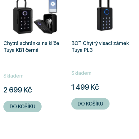
Chytrá schránka na klíče
BOT Chytrý visací zámek
Tuya KB1 černá
Tuya PL3
Průměrné
Skladem
hodnocení
Skladem
produktu
1 499 Kč
2 699 Kč
je
5,0
DO KOŠÍKU
DO KOŠÍKU
z
5
hvězdiček.