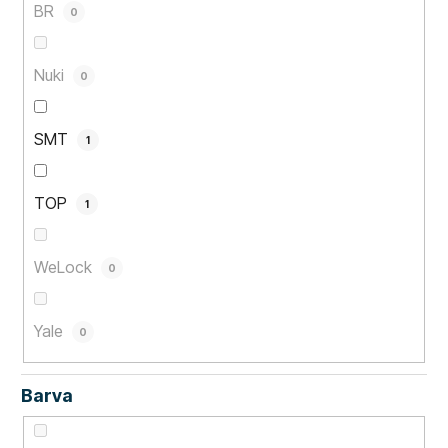
BR
0
Nuki
0
SMT
1
TOP
1
WeLock
0
Yale
0
Barva