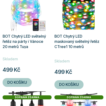
ý
p
i
s
p
r
BOT Chytrý LED světelný
BOT Chytrý LED
o
řetěz na párty i Vánoce
maskovaný světelný řetěz
d
20 metrů Tuya
CTree1 10 metrů
u
Průměrné
k
Skladem
hodnocení
Skladem
t
produktu
499 Kč
ů
499 Kč
je
5,0
DO KOŠÍKU
DO KOŠÍKU
z
5
DOPRAVA ZDARMA
DOPRAVA ZDARMA
hvězdiček.