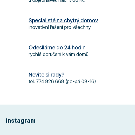
u objednávek nad 1700 Kč
a
c
í
Specialisté na chytrý domov
p
inovativní řešení pro všechny
r
v
k
Odesíláme do 24 hodin
y
rychlé doručení k vám domů
v
ý
p
Nevíte si rady?
i
s
tel. 774 826 668 (po-pá 08-16)
u
Z
á
Instagram
p
a