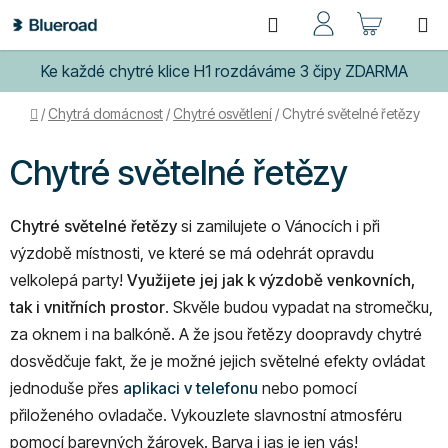
Přejít
Hledat
NÁKUP
na
obsah
KOŠÍK
Ke každé chytré klice H1 rozdáváme 3 čipy ZDARMA
Domů
/
Chytrá domácnost
/
Chytré osvětlení
/
Chytré světelné řetězy
Chytré světelné řetězy
Chytré světelné řetězy
si zamilujete o Vánocích i při
výzdobě místnosti, ve které se má odehrát opravdu
velkolepá party!
Využijete jej jak k výzdobě venkovních,
tak i vnitřních prostor
. Skvěle budou vypadat na stromečku,
za oknem i na balkóně. A že jsou řetězy doopravdy chytré
dosvědčuje fakt, že je možné jejich světelné efekty ovládat
jednoduše přes
aplikaci v telefonu
nebo pomocí
přiloženého ovladače. Vykouzlete slavnostní atmosféru
pomocí barevných žárovek. Barva i jas je jen vás!