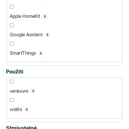
Apple HomeKit
5
Google Asistent
5
SmartThings
5
Použití
venkovní
3
vnitřní
4
Stmívatelné