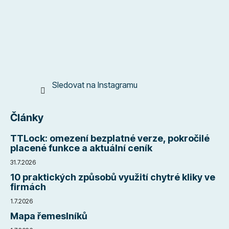
t
í
Sledovat na Instagramu
Články
TTLock: omezení bezplatné verze, pokročilé
placené funkce a aktuální ceník
31.7.2026
10 praktických způsobů využití chytré kliky ve
firmách
1.7.2026
Mapa řemeslníků