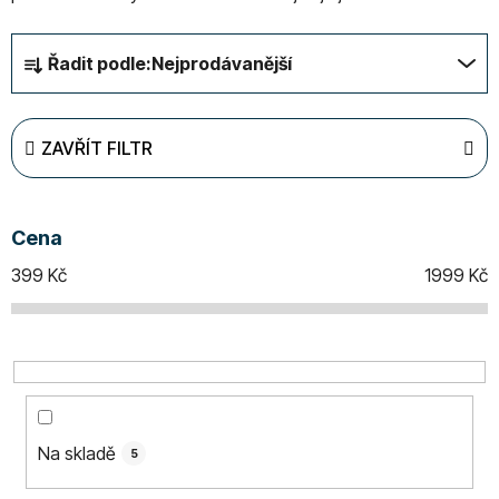
Ř
Řadit podle:
Nejprodávanější
a
z
e
ZAVŘÍT FILTR
n
í
p
Cena
r
o
399
Kč
1999
Kč
d
u
k
t
ů
Na skladě
5