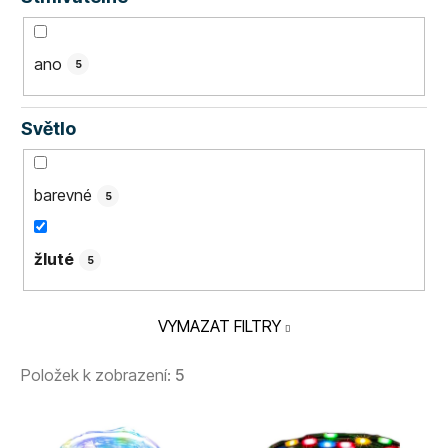
ano
5
Světlo
barevné
5
žluté
5
VYMAZAT FILTRY
Položek k zobrazení:
5
V