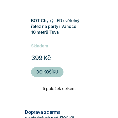
BOT Chytrý LED světelný
řetěz na párty i Vánoce
10 metrů Tuya
Průměrné
Skladem
hodnocení
produktu
399 Kč
je
5,0
DO KOŠÍKU
z
5
5
položek celkem
hvězdiček.
O
v
l
á
Doprava zdarma
d