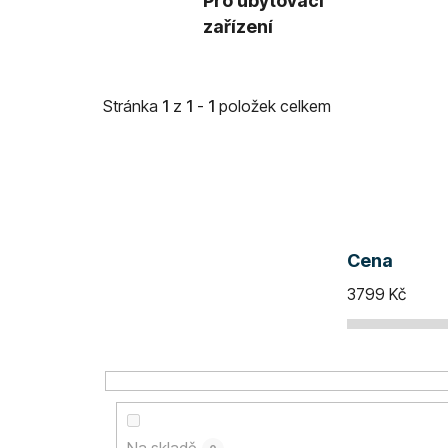
Pro ubytovací
zařízení
Stránka
1
z
1
-
1
položek celkem
Cena
3799
Kč