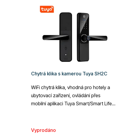
V
ý
p
i
s
p
r
o
d
Chytrá klika s kamerou Tuya SH2C
u
k
WiFi chytrá klika, vhodná pro hotely a
t
ubytovací zařízení, ovládání přes
ů
mobilní aplikaci Tuya Smart/Smart Life,
5 možností odemykání (klíč, otisk...
Vyprodáno