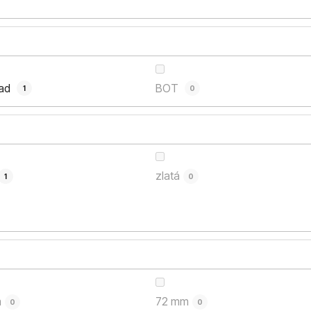
oad
BOT
1
0
zlatá
1
0
m
72 mm
0
0