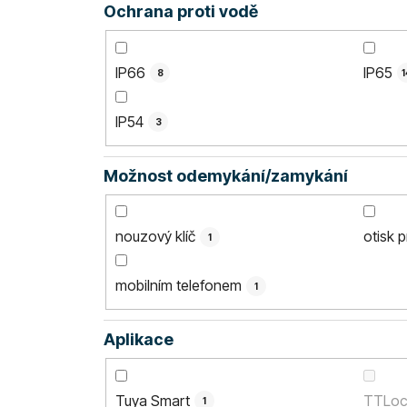
Ochrana proti vodě
IP66
IP65
8
1
IP54
3
Možnost odemykání/zamykání
nouzový klíč
otisk p
1
mobilním telefonem
1
Aplikace
Tuya Smart
TTLoc
1