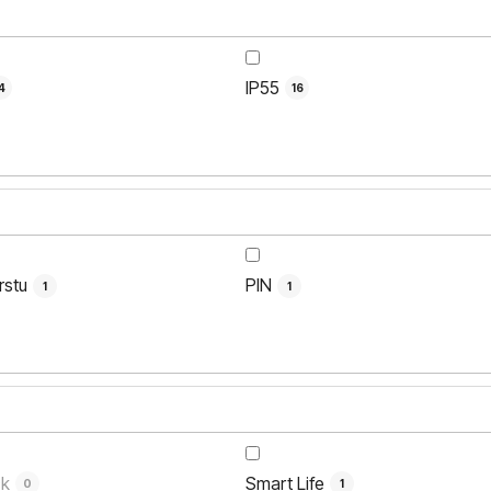
IP55
4
16
rstu
PIN
1
1
k
Smart Life
0
1