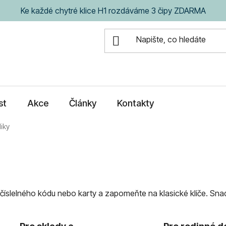
Ke každé chytré klice H1 rozdáváme 3 čipy ZDARMA
st
Akce
Články
Kontakty
liky
u, číslelného kódu nebo karty a zapomeňte na klasické klíče. Sn