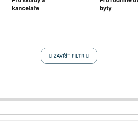
Pro sklady a
Pro rodinné d
kanceláře
byty
ZAVŘÍT FILTR