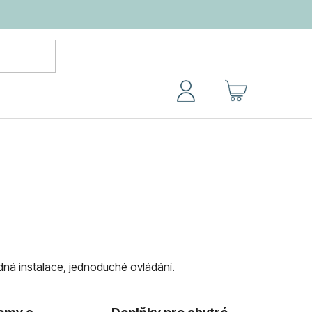
NÁKUPNÍ
KOŠÍK
adná instalace, jednoduché ovládání.