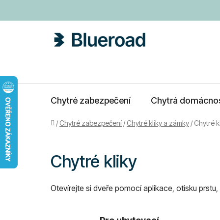
Přejít
na
obsah
Chytré zabezpečení
Chytrá domácno
Domů
/
Chytré zabezpečení
/
Chytré kliky a zámky
/
Chytré k
Chytré kliky
Otevírejte si dveře pomocí aplikace, otisku prst