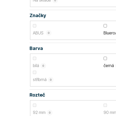
Na skladě
0
Značky
ABUS
Bluer
0
Barva
bílá
černá
0
stříbrná
0
Rozteč
92 mm
90 m
0