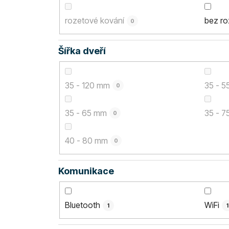
rozetové kování
bez ro
0
Šířka dveří
35 - 120 mm
35 - 
0
35 - 65 mm
35 - 
0
40 - 80 mm
0
Komunikace
Bluetooth
WiFi
1
1