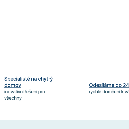
O
v
l
á
Specialisté na chytrý
d
domov
Odesíláme do 24
a
inovativní řešení pro
rychlé doručení k 
c
všechny
í
p
r
v
k