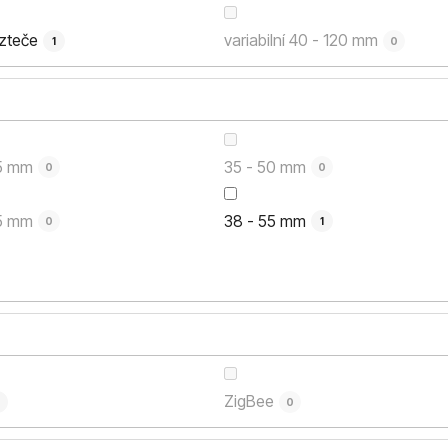
zteče
variabilní 40 - 120 mm
1
0
55 mm
35 - 50 mm
0
0
75 mm
38 - 55 mm
0
1
ZigBee
0