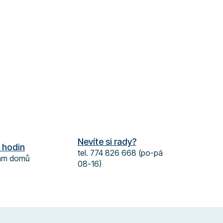
Nevíte si rady?
 hodin
tel. 774 826 668 (po-pá
vám domů
08-16)