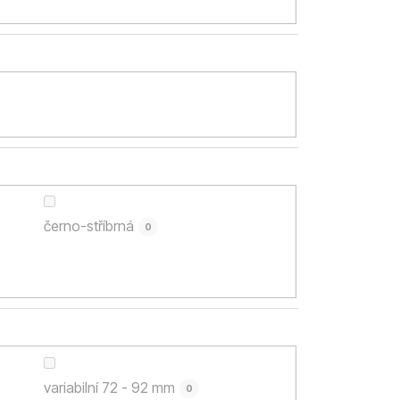
černo-stříbrná
0
variabilní 72 - 92 mm
0