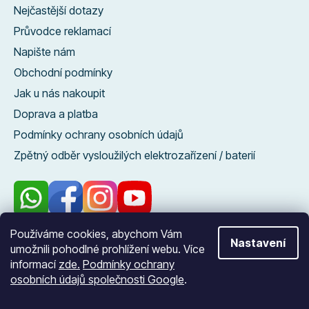
Nejčastější dotazy
Průvodce reklamací
Napište nám
Obchodní podmínky
Jak u nás nakoupit
Doprava a platba
Podmínky ochrany osobních údajů
Zpětný odběr vysloužilých elektrozařízení / baterií
Používáme cookies, abychom Vám
Nastavení
96 %
umožnili pohodlné prohlížení webu. Více
zákazníků nás
informací
zde.
Podmínky ochrany
doporučuje
osobních údajů společnosti Google
.