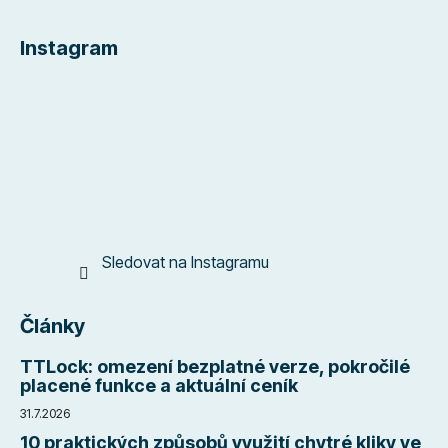
Z
á
Instagram
p
a
t
í
Sledovat na Instagramu
Články
TTLock: omezení bezplatné verze, pokročilé
placené funkce a aktuální ceník
31.7.2026
10 praktických způsobů využití chytré kliky ve