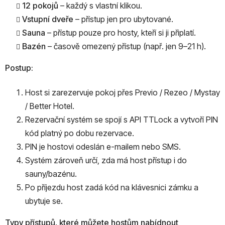
12 pokojů
– každý s vlastní klikou.
Vstupní dveře
– přístup jen pro ubytované.
Sauna
– přístup pouze pro hosty, kteří si ji připlatí.
Bazén
– časově omezený přístup (např. jen 9–21 h).
Postup:
Host si zarezervuje pokoj přes Previo / Rezeo /
Mystay
/
Better
Hotel
.
Rezervační systém se spojí s API TTLock a vytvoří PIN
kód platný po dobu rezervace.
PIN je hostovi odeslán e-mailem nebo SMS.
Systém zároveň určí, zda má host přístup i do
sauny/bazénu.
Po příjezdu host zadá kód na klávesnici zámku a
ubytuje se.
Typy přístupů, které můžete hostům nabídnout