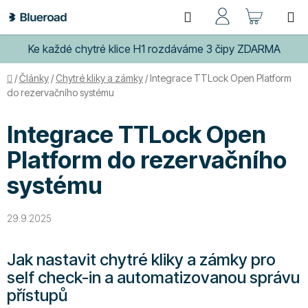
Přejít
Hledat
NÁKUP
na
obsah
KOŠÍK
Ke každé chytré klice H1 rozdáváme 3 čipy ZDARMA
Domů
/
Články
/
Chytré kliky a zámky
/
Integrace TTLock Open Platform
do rezervačního systému
Integrace TTLock Open
Platform do rezervačního
systému
29.9.2025
Jak nastavit chytré kliky a zámky pro
self check-in a automatizovanou správu
přístupů