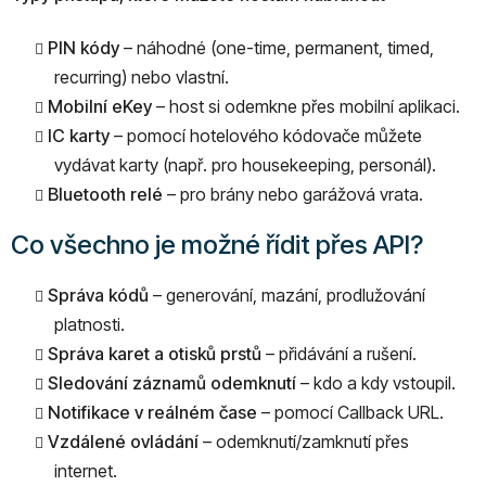
PIN kódy
– náhodné (one-time, permanent, timed,
recurring) nebo vlastní.
Mobilní eKey
– host si odemkne přes mobilní aplikaci.
IC karty
– pomocí hotelového kódovače můžete
vydávat karty (např. pro housekeeping, personál).
Bluetooth relé
– pro brány nebo garážová vrata.
Co všechno je možné řídit přes API?
Správa kódů
– generování, mazání, prodlužování
platnosti.
Správa karet a otisků prstů
– přidávání a rušení.
Sledování záznamů odemknutí
– kdo a kdy vstoupil.
Notifikace v reálném čase
– pomocí Callback URL.
Vzdálené ovládání
– odemknutí/zamknutí přes
internet.