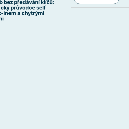
b bez předávání klíčů:
ický průvodce self
-inem a chytrými
mi