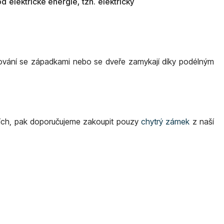
elektrické energie, tzn. elektrický
kování se západkami nebo se dveře zamykají díky podélným
řích, pak doporučujeme zakoupit pouzy
chytrý zámek
z naší