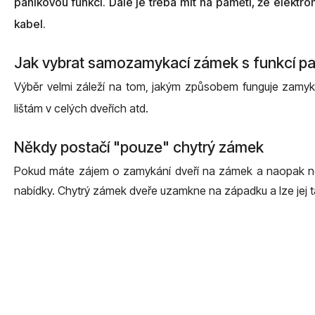
panikovou funkcí. Dále je třeba mít na paměti, že elekt
kabel.
Jak vybrat samozamykací zámek s funkcí p
Výběr velmi záleží na tom, jakým způsobem funguje zamyk
lištám v celých dveřích atd.
Někdy postačí "pouze" chytrý zámek
Pokud máte zájem o zamykání dveří na zámek a naopak nep
nabídky. Chytrý zámek dveře uzamkne na západku a lze jej t