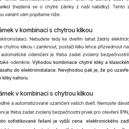
nkcí
(nejdená se o chytré zámky z naší nabídky)
.
Tento 
u variant vám popíšeme níže:
mek v kombinaci s chytrou klikou
roinstalaci. Nebudete tedy ke dveřím tahat žádný elektric
ře chytrou klikou i zamknout, postačí kliku lehce přizvednout 
utomatické odemčení je třeba zadat zvolený bezpečnostní pr
y také odemkne.
Výhodou kombinace chytré kliky a klasick
 zásahu do elektroinstalace. Nevýhodou pak je, že po uzavř
m kliky nahoru.
ámek v kombinaci s chytrou klikou
né a automatizované uzamčení vašich dveří. Nemusíte dávat 
e třeba zadat zvolený bezpečnostní prvek pro otevření (PIN, o
oto sofistikované řešení je vyšší cena elektronického z