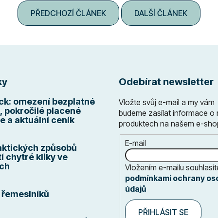
PŘEDCHOZÍ ČLÁNEK
DALŠÍ ČLÁNEK
ky
Odebírat newsletter
k: omezení bezplatné
Vložte svůj e-mail a my vám
, pokročilé placené
budeme zasílat informace o
e a aktuální ceník
produktech na našem e-sho
E-mail
aktických způsobů
í chytré kliky ve
ch
Vložením e-mailu souhlasít
podmínkami ochrany os
údajů
řemeslníků
PŘIHLÁSIT SE