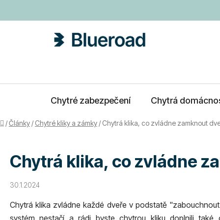
Přejít
na
obsah
Chytré zabezpečení
Chytrá domácno
Domů
/
Články
/
Chytré kliky a zámky
/
Chytrá klika, co zvládne zamknout dv
Chytrá klika, co zvládne 
30.1.2024
Chytrá klika zvládne každé dveře v podstatě "zabouchnout
systém nestačí a rádi byste chytrou kliku doplnili ta