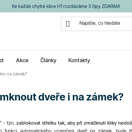
Ke každé chytré klice H1 rozdáváme 3 čipy ZDARMA
st
Akce
Články
Kontakty
eře i na zámek?
zamknout dveře i na zámek?
" - tzn.
zablokovat střelku tak, aby při zmáčknutí kliky nedoš
ké o funkci automatického uzamčení dveří na zámek, bude 