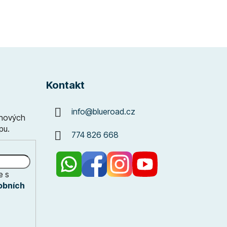
Kontakt
info
@
blueroad.cz
 nových
pu.
774 826 668
e s
obních