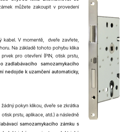
zámek můžete zakoupit v provedení
ký kabel. V momentě, dveře zavřete,
nahoru. Na základě tohoto pohybu klika
vek pro otevření (PIN, otisk prstu,
ého zadlabávacího samozamykacího
ení nedojde k uzamčení automaticky,
žádný pokyn klikou, dveře se zkrátka
tisk prstu, aplikace, atd.) a následně
adlabávací samozamykacího zámku s