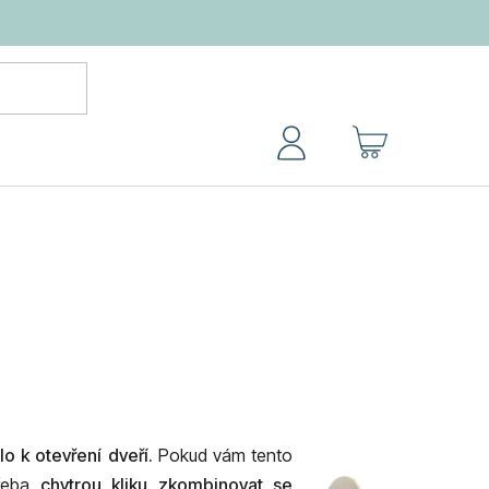
NÁKUPNÍ
KOŠÍK
lo k otevření dveří.
Pokud vám tento
třeba
chytrou kliku zkombinovat se