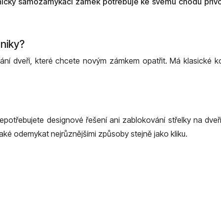
ronický samozamykací zámek potřebuje ke svému chodu přívod 
aniky?
ání dveří, které chcete novým zámkem opatřit. Má klasické 
otřebujete designové řešení ani zablokování střelky na dve
aké odemykat nejrůznějšími způsoby stejně jako kliku.