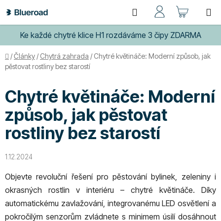
Přejít
Hledat
NÁKUP
na
obsah
KOŠÍK
Ke každé chytré klice H1 rozdáváme 3 čipy ZDARMA
Domů
/
Články
/
Chytrá zahrada
/
Chytré květináče: Moderní způsob, jak
pěstovat rostliny bez starostí
Chytré květináče: Moderní
způsob, jak pěstovat
rostliny bez starostí
1.12.2024
Objevte revoluční řešení pro pěstování bylinek, zeleniny i
okrasných rostlin v interiéru – chytré květináče. Díky
automatickému zavlažování, integrovanému LED osvětlení a
pokročilým senzorům zvládnete s minimem úsilí dosáhnout