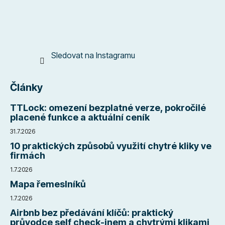
Sledovat na Instagramu
Články
TTLock: omezení bezplatné verze, pokročilé
placené funkce a aktuální ceník
31.7.2026
10 praktických způsobů využití chytré kliky ve
firmách
1.7.2026
Mapa řemeslníků
1.7.2026
Airbnb bez předávání klíčů: praktický
průvodce self check-inem a chytrými klikami