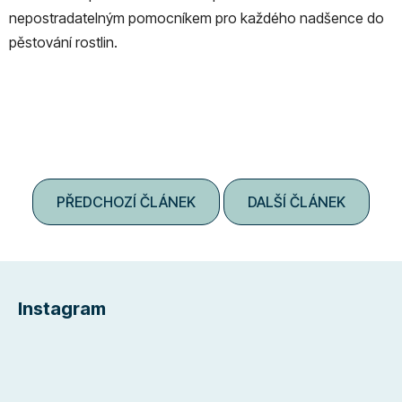
nepostradatelným pomocníkem pro každého nadšence do
pěstování rostlin.
PŘEDCHOZÍ ČLÁNEK
DALŠÍ ČLÁNEK
Z
á
Instagram
p
a
t
í