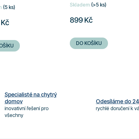
Skladem
(>5 ks)
hodnocení
m
(5 ks)
produktu
899 Kč
 Kč
je
5,0
z
DO KOŠÍKU
OŠÍKU
5
hvězdiček.
O
v
l
á
Specialisté na chytrý
d
domov
Odesíláme do 24
a
inovativní řešení pro
rychlé doručení k 
c
všechny
í
p
r
v