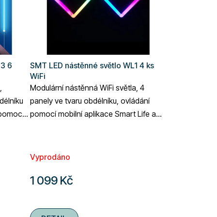
L3 6
SMT LED nástěnné světlo WL1 4 ks
WiFi
,
Modulární nástěnná WiFi světla, 4
délníku
panely ve tvaru obdélníku, ovládání
 pomocí
pomocí mobilní aplikace Smart Life a
uya
Tuya Smart, Amazon Alexa a Google
Home, LED...
Vyprodáno
1 099 Kč