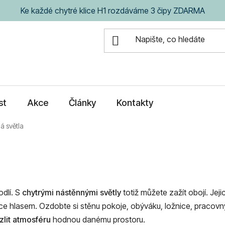
Ke každé chytré klice H1 rozdáváme 3 čipy ZDARMA
st
Akce
Články
Kontakty
á světla
odlí. S
chytrými nástěnnými světly
totiž můžete zažít obojí. Jeji
 hlasem. Ozdobte si stěnu pokoje, obýváku, ložnice, pracov
zlit atmosféru
hodnou danému prostoru.