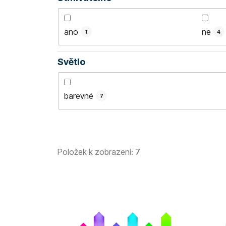
ano
ne
1
4
Světlo
barevné
7
Položek k zobrazení:
7
V
ý
p
i