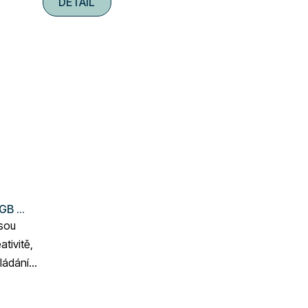
DETAIL
RGB 6
sou
tivitě,
vládání
ife a...