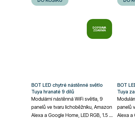
DOPRAVA
ZDARMA
BOT LED chytré nástěnné světlo
BOT LED
Tuya hranaté 9 dílů
Tuya za
Modulární nástěnná WiFi světla, 9
Modulárn
panelů ve tvaru lichoběžníku, Amazon
panelů v
Alexa a Google Home, LED RGB, 1.5 m
Alexa a
napájecí kabel, ovládání pomocí
napájecí
mobilní...
mobilní..