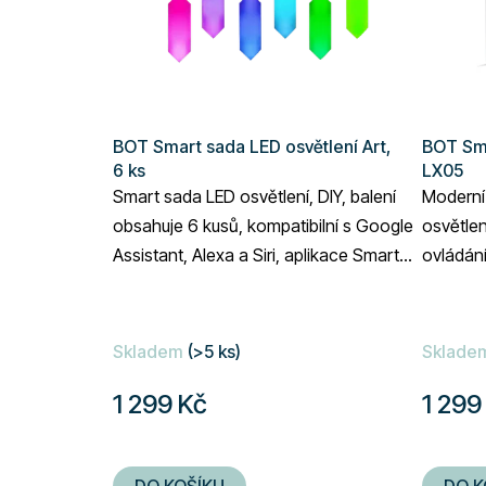
s
p
r
o
d
BOT Smart sada LED osvětlení Art,
BOT Sma
u
6 ks
LX05
k
Smart sada LED osvětlení, DIY, balení
Moderní
t
obsahuje 6 kusů, kompatibilní s Google
osvětlen
ů
Assistant, Alexa a Siri, aplikace Smart
ovládání
Life / Tuya Smart.
Tuya Sma
Assistant
Skladem
(>5 ks)
Sklade
1 299 Kč
1 299
DO KOŠÍKU
DO K