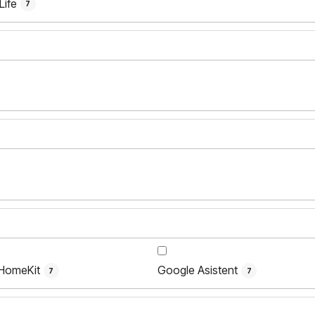
Life
7
HomeKit
Google Asistent
7
7