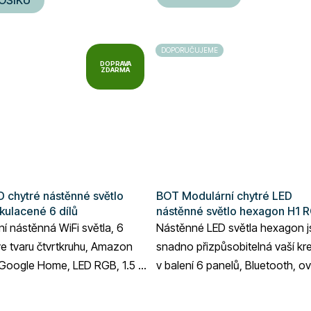
5
hvězdiček.
DOPORUČUJEME
DOPRAVA
ZDARMA
 chytré nástěnné světlo
BOT Modulární chytré LED
kulacené 6 dílů
nástěnné světlo hexagon H1 
panelů
í nástěnná WiFi světla, 6
Nástěnné LED světla hexagon j
e tvaru čtvrtkruhu, Amazon
snadno přizpůsobitelná vaší krea
 Google Home, LED RGB, 1.5 m
v balení 6 panelů, Bluetooth, o
 kabel, ovládání pomocí
pomocí mobilní aplikace Smart L
.
Průměrné