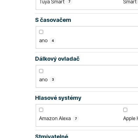
Tuya Smart
Smart 
7
S časovačem
ano
4
Dálkový ovladač
ano
3
Hlasové systémy
Amazon Alexa
Apple 
7
Stmívatelné