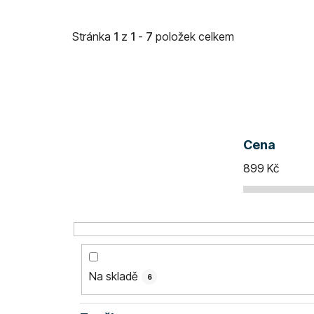
Stránka
1
z
1
-
7
položek celkem
Cena
899
Kč
Na skladě
6