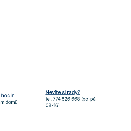
Nevíte si rady?
 hodin
tel. 774 826 668 (po-pá
vám domů
08-16)