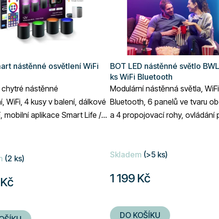
rt nástěnné osvětlení WiFi
BOT LED nástěnné světlo BW
ks WiFi Bluetooth
 chytré nástěnné
Modulární nástěnná světla, WiFi
í, WiFi, 4 kusy v balení, dálkové
Bluetooth, 6 panelů ve tvaru ob
, mobilní aplikace Smart Life /
a 4 propojovací rohy, ovládání
rt, kompatibilní s Google
mobilní aplikace Smart Life a T
...
Smart,...
Průměrné
Skladem
(>5 ks)
hodnocení
m
(2 ks)
produktu
1 199 Kč
 Kč
je
5,0
z
DO KOŠÍKU
OŠÍKU