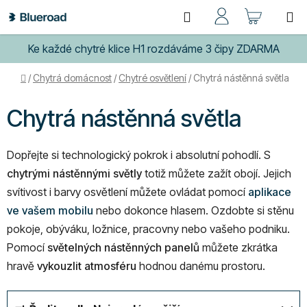
Přejít
Hledat
NÁKUP
na
obsah
KOŠÍK
Ke každé chytré klice H1 rozdáváme 3 čipy ZDARMA
Domů
/
Chytrá domácnost
/
Chytré osvětlení
/
Chytrá nástěnná světla
Chytrá nástěnná světla
Dopřejte si technologický pokrok i absolutní pohodlí. S
chytrými nástěnnými světly
totiž můžete zažít obojí. Jejich
svítivost i barvy osvětlení můžete ovládat pomocí
aplikace
ve vašem mobilu
nebo dokonce hlasem. Ozdobte si stěnu
pokoje, obýváku, ložnice, pracovny nebo vašeho podniku.
Pomocí
světelných nástěnných panelů
můžete zkrátka
hravě
vykouzlit atmosféru
hodnou danému prostoru.
Ř