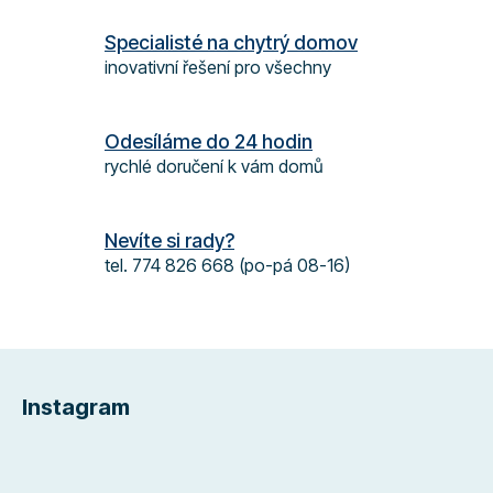
c
í
Specialisté na chytrý domov
p
inovativní řešení pro všechny
r
v
k
Odesíláme do 24 hodin
y
rychlé doručení k vám domů
v
ý
p
Nevíte si rady?
i
s
tel. 774 826 668 (po-pá 08-16)
u
Z
á
Instagram
p
a
t