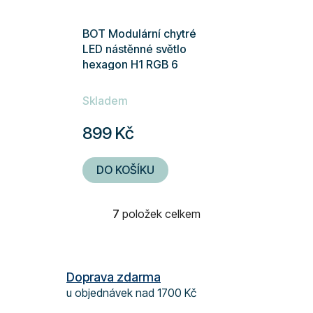
BOT Modulární chytré
LED nástěnné světlo
hexagon H1 RGB 6
panelů
Průměrné
Skladem
hodnocení
produktu
899 Kč
je
5,0
DO KOŠÍKU
z
5
7
položek celkem
hvězdiček.
O
v
l
á
Doprava zdarma
d
u objednávek nad 1700 Kč
a