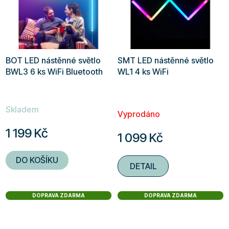
BOT LED nástěnné světlo
SMT LED nástěnné světlo
BWL3 6 ks WiFi Bluetooth
WL1 4 ks WiFi
Průměrné
Skladem
hodnocení
Vyprodáno
produktu
1 199 Kč
1 099 Kč
je
5,0
DO KOŠÍKU
DETAIL
z
5
hvězdiček.
DOPRAVA ZDARMA
DOPRAVA ZDARMA