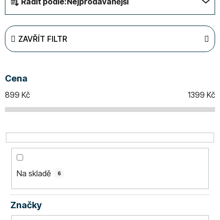
Řadit podle:
Nejprodávanější
a
z
e
ZAVŘÍT FILTR
n
í
p
Cena
r
o
899
Kč
1399
Kč
d
u
k
t
ů
Na skladě
6
Značky