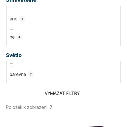
ano
1
ne
4
Světlo
barevné
7
VYMAZAT FILTRY
Položek k zobrazení:
7
V