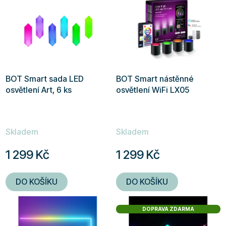
ý
p
i
s
p
r
BOT Smart sada LED
BOT Smart nástěnné
o
osvětlení Art, 6 ks
osvětlení WiFi LX05
d
u
k
Skladem
Skladem
t
ů
1 299 Kč
1 299 Kč
DO KOŠÍKU
DO KOŠÍKU
DOPRAVA ZDARMA