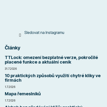
í
Sledovat na Instagramu
Články
TTLock: omezení bezplatné verze, pokročilé
placené funkce a aktuální ceník
31.7.2026
10 praktických způsobů využití chytré kliky ve
firmách
1.7.2026
Mapa řemeslníků
1.7.2026