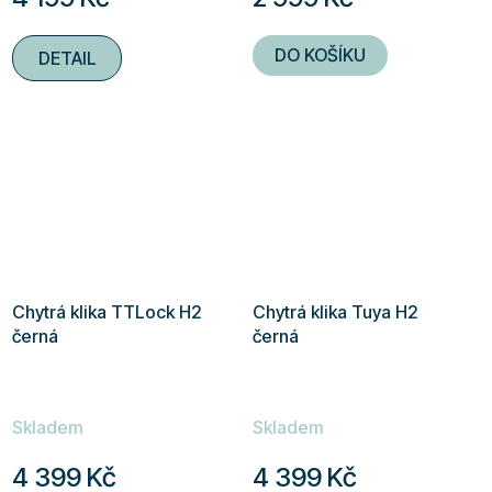
je
je
5,0
5,0
DO KOŠÍKU
DETAIL
z
z
5
5
hvězdiček.
hvězdiček.
Chytrá klika TTLock H2
Chytrá klika Tuya H2
černá
černá
Skladem
Skladem
4 399 Kč
4 399 Kč