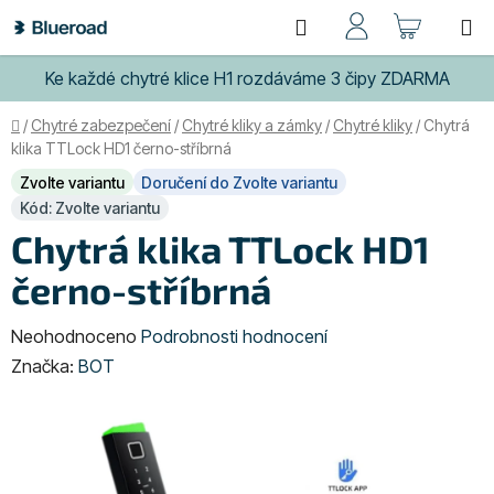
Přejít
Hledat
NÁKUP
na
obsah
KOŠÍK
Ke každé chytré klice H1 rozdáváme 3 čipy ZDARMA
Domů
/
Chytré zabezpečení
/
Chytré kliky a zámky
/
Chytré kliky
/
Chytrá
klika TTLock HD1 černo-stříbrná
Zvolte variantu
Doručení do Zvolte variantu
Kód: Zvolte variantu
Chytrá klika TTLock HD1
černo-stříbrná
Průměrné
Neohodnoceno
Podrobnosti hodnocení
hodnocení
Značka:
BOT
produktu
je
0,0
z