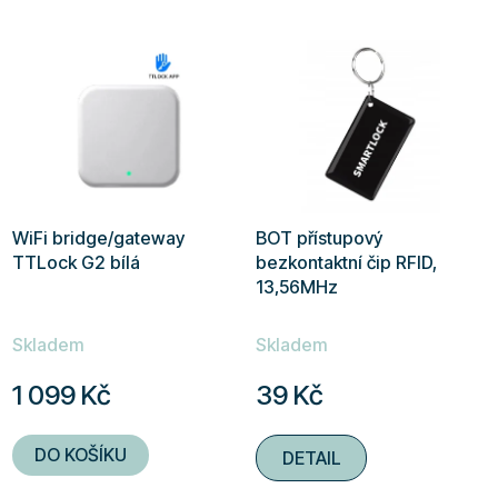
WiFi bridge/gateway
BOT přístupový
TTLock G2 bílá
bezkontaktní čip RFID,
13,56MHz
Průměrné
Průměrné
Skladem
Skladem
hodnocení
hodnocení
produktu
produktu
1 099 Kč
39 Kč
je
je
4,9
5,0
DO KOŠÍKU
DETAIL
z
z