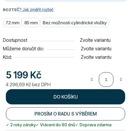
? Jak změřit rozteč
ROZTEČ
72 mm
85 mm
Bez možnosti cylindrické vložky
Dostupnost
Zvolte variantu
Můžeme doručit do:
Zvolte variantu
Kód:
Zvolte variantu
5 199 Kč
4 296,69 Kč bez DPH
Měrná cena:
DO KOŠÍKU
PROSÍM O RADU S VÝBĚREM
✓ 2 roky záruky
✓ Vrácení do 60 dnů
✓ Doprava zdarma