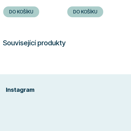
DO KOŠÍKU
DO KOŠÍKU
Související produkty
Z
á
Instagram
p
a
t
í