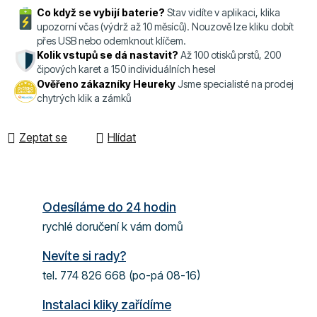
Co když se vybijí baterie?
Stav vidíte v aplikaci, klika
upozorní včas (výdrž až 10 měsíců). Nouzově lze kliku dobít
přes USB nebo odemknout klíčem.
Kolik vstupů se dá nastavit?
Až 100 otisků prstů, 200
čipových karet a 150 individuálních hesel
Ověřeno zákazníky Heureky
Jsme specialisté na prodej
chytrých klik a zámků
Zeptat se
Hlídat
Odesíláme do 24 hodin
rychlé doručení k vám domů
Nevíte si rady?
tel. 774 826 668 (po-pá 08-16)
Instalaci kliky zařídíme