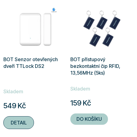
5
5
hvězdiček.
hvězdiček.
BOT Senzor otevřených
BOT přístupový
dveří TTLock DS2
bezkontaktní čip RFID,
13,56MHz (5ks)
Průměrné
Skladem
hodnocení
Skladem
produktu
159 Kč
549 Kč
je
5,0
DO KOŠÍKU
DETAIL
z
5