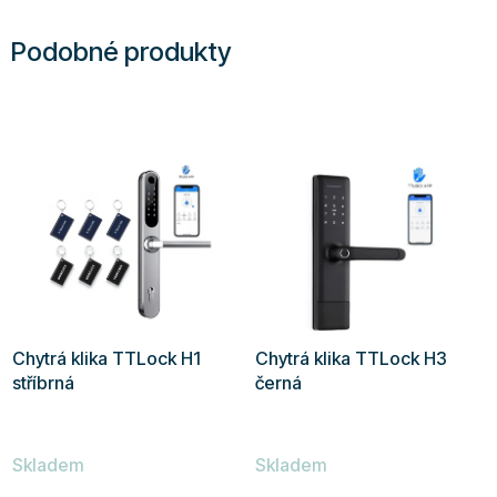
Podobné produkty
Chytrá klika TTLock H1
Chytrá klika TTLock H3
stříbrná
černá
Průměrné
Průměrné
Skladem
Skladem
hodnocení
hodnocení