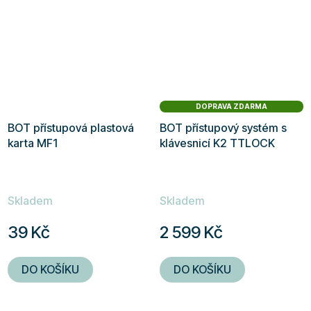
hvězdiček.
DOPRAVA ZDARMA
BOT přístupová plastová
BOT přístupový systém s
karta MF1
klávesnicí K2 TTLOCK
Skladem
Skladem
39 Kč
2 599 Kč
DO KOŠÍKU
DO KOŠÍKU