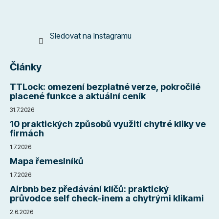
Sledovat na Instagramu
Články
TTLock: omezení bezplatné verze, pokročilé
placené funkce a aktuální ceník
31.7.2026
10 praktických způsobů využití chytré kliky ve
firmách
1.7.2026
Mapa řemeslníků
1.7.2026
Airbnb bez předávání klíčů: praktický
průvodce self check-inem a chytrými klikami
2.6.2026