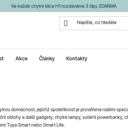
Ke každé chytré klice H1 rozdáváme 3 čipy ZDARMA
st
Akce
Články
Kontakty
ytrou domácnost, jejichž spolehlivost je prověřena našimi spe
oční oblohy a další gadgety, chytré lampy, solární powerbanky, ch
cemi Tuya Smart nebo Smart Life.