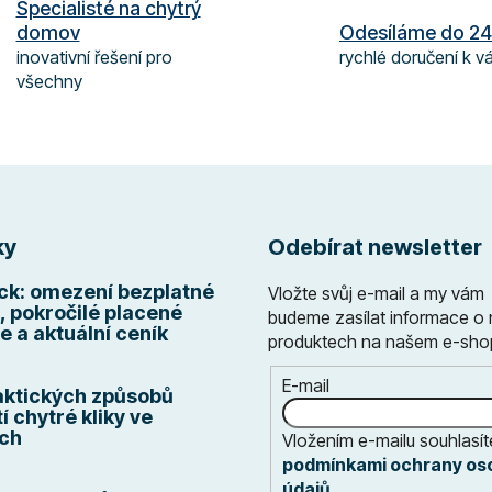
Specialisté na chytrý
d
domov
Odesíláme do 24
a
inovativní řešení pro
rychlé doručení k 
c
všechny
í
p
r
v
k
y
v
ky
Odebírat newsletter
ý
p
k: omezení bezplatné
Vložte svůj e-mail a my vám
i
, pokročilé placené
budeme zasílat informace o
s
e a aktuální ceník
produktech na našem e-sho
u
E-mail
aktických způsobů
í chytré kliky ve
ch
Vložením e-mailu souhlasít
podmínkami ochrany os
údajů