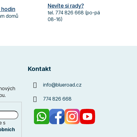
Nevíte si rady?
 hodin
tel. 774 826 668 (po-pá
vám domů
08-16)
Kontakt
info
@
blueroad.cz
 nových
pu.
774 826 668
e s
obních