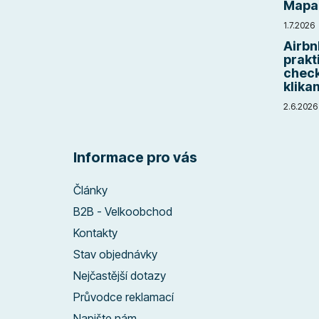
Mapa 
1.7.2026
Airbn
prakt
check
klika
2.6.2026
Informace pro vás
Články
B2B - Velkoobchod
Kontakty
Stav objednávky
Nejčastější dotazy
Průvodce reklamací
Napište nám