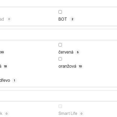
oad
BOT
0
2
červená
30
5
á
oranžová
18
10
 dřevo
1
k
Smart Life
0
0