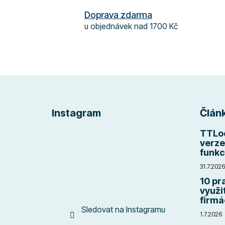
Doprava zdarma
u objednávek nad 1700 Kč
Z
á
Instagram
Člán
p
a
TTLoc
t
verze
funkc
í
31.7.2026
10 pr
využit
firmá
Sledovat na Instagramu
1.7.2026