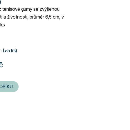
)
z tenisové gumy se zvýšenou
í a životností, průměr 6,5 cm, v
 ks
m
(>5 ks)
č
OŠÍKU
O
v
l
á