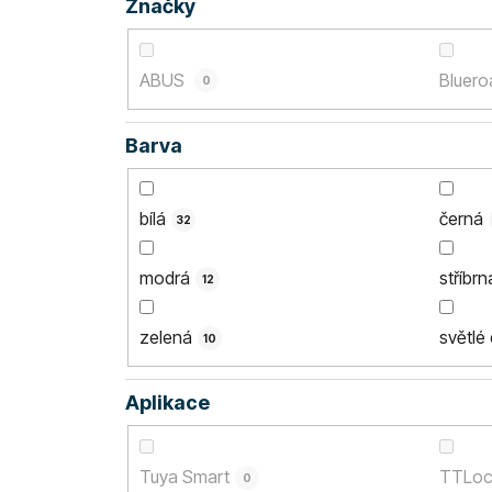
Značky
ABUS
Bluer
0
Barva
bílá
černá
32
modrá
stříbrn
12
zelená
světlé
10
Aplikace
Tuya Smart
TTLoc
0