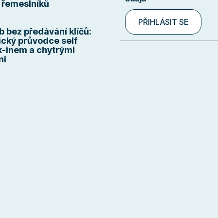
řemeslníků
PŘIHLÁSIT SE
b bez předávání klíčů:
ický průvodce self
-inem a chytrými
mi