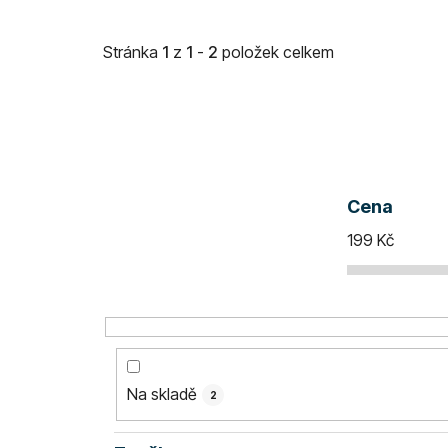
Stránka
1
z
1
-
2
položek celkem
Cena
199
Kč
Na skladě
2