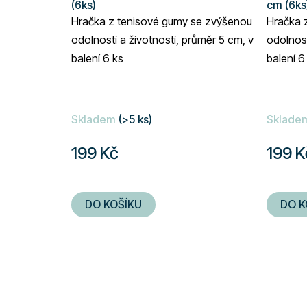
(6ks)
cm (6ks
k
Hračka z tenisové gumy se zvýšenou
Hračka 
t
odolností a životností, průměr 5 cm, v
odolnost
ů
balení 6 ks
balení 6
Skladem
(>5 ks)
Sklade
199 Kč
199 K
DO KOŠÍKU
DO K