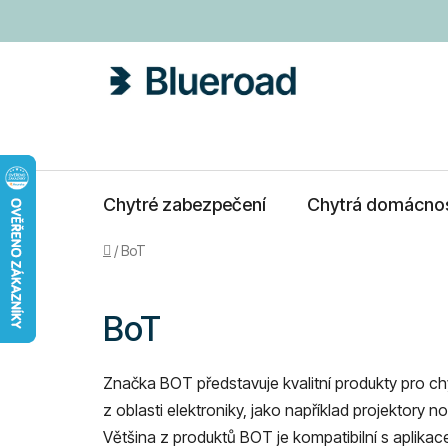
Přejít
na
obsah
Chytré zabezpečení
Chytrá domácno
Domů
/
BoT
BoT
Značka BOT představuje kvalitní produkty pro ch
z oblasti elektroniky, jako například projektory n
Většina z produktů BOT je kompatibilní s aplika