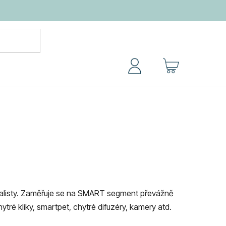
NÁKUPNÍ
KOŠÍK
cialisty. Zaměřuje se na SMART segment převážně
ytré kliky, smartpet, chytré difuzéry, kamery atd.