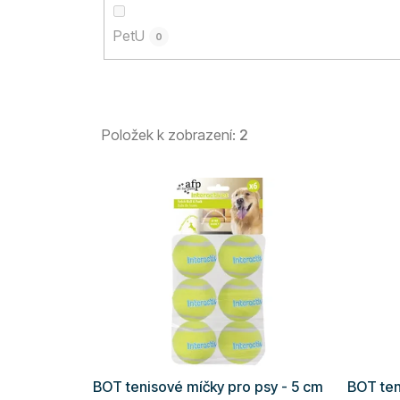
PetU
0
Položek k zobrazení:
2
V
ý
p
i
s
p
r
o
d
BOT tenisové míčky pro psy - 5 cm
BOT ten
u