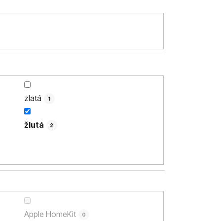
zlatá
1
žlutá
2
Apple HomeKit
0