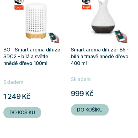
hvězdiček.
BOT Smart aroma difuzér
Smart aroma difuzér B5 -
SDC2 - bílá a světle
bílá a tmavě hnědé dřevo
hnědé dřevo 100ml
400 ml
Průměrné
Skladem
hodnocení
Skladem
produktu
999 Kč
1 249 Kč
je
5,0
DO KOŠÍKU
DO KOŠÍKU
z
5
hvězdiček.