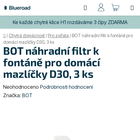
Přejít
Hledat
NÁKUP
na
obsah
KOŠÍK
Ke každé chytré klice H1 rozdáváme 3 čipy ZDARMA
Domů
/
Chytrá domácnost
/
Pro zvířata
/
BOT náhradní filtr k fontáně pro
domácí mazlíčky D30, 3 ks
BOT náhradní filtr k
fontáně pro domácí
mazlíčky D30, 3 ks
Průměrné
Neohodnoceno
Podrobnosti hodnocení
hodnocení
Značka:
BOT
produktu
je
0,0
z
5