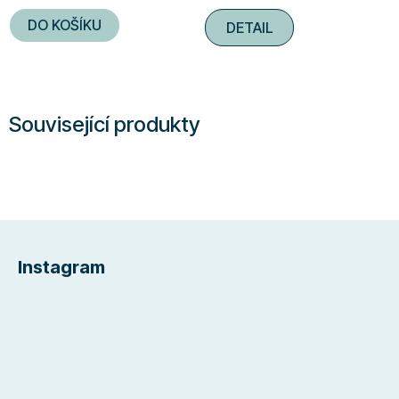
DO KOŠÍKU
DETAIL
Související produkty
Z
á
Instagram
p
a
t
í