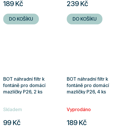
189 Kč
239 Kč
je
je
5,0
5,0
DO KOŠÍKU
DO KOŠÍKU
z
z
5
5
hvězdiček.
hvězdiček.
BOT náhradní filtr k
BOT náhradní filtr k
fontáně pro domácí
fontáně pro domácí
mazlíčky P26, 2 ks
mazlíčky P26, 4 ks
Skladem
Vyprodáno
99 Kč
189 Kč