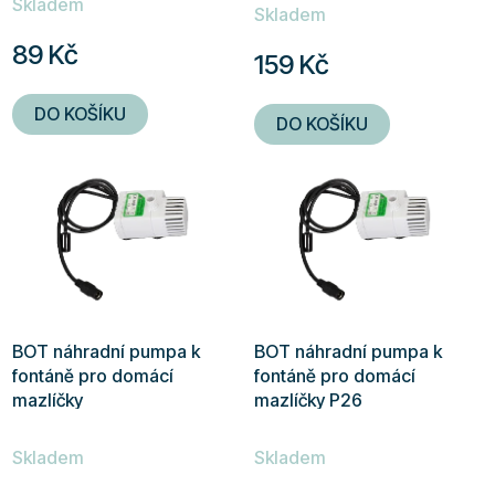
Skladem
hodnocení
Skladem
produktu
89 Kč
159 Kč
je
5,0
DO KOŠÍKU
DO KOŠÍKU
z
5
hvězdiček.
BOT náhradní pumpa k
BOT náhradní pumpa k
fontáně pro domácí
fontáně pro domácí
mazlíčky
mazlíčky P26
Průměrné
Průměrné
Skladem
Skladem
hodnocení
hodnocení
produktu
produktu