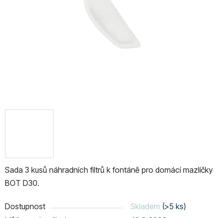
hvězdiček.
Sada 3 kusů náhradních filtrů k fontáně pro domácí mazlíčky
BOT D30.
Dostupnost
Skladem
(>5 ks)