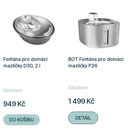
Fontána pro domácí
BOT Fontána pro domácí
mazlíčky D30, 2 l
mazlíčky P26
Průměrné
Skladem
hodnocení
Skladem
produktu
1 499 Kč
949 Kč
je
5,0
DETAIL
DO KOŠÍKU
z
5