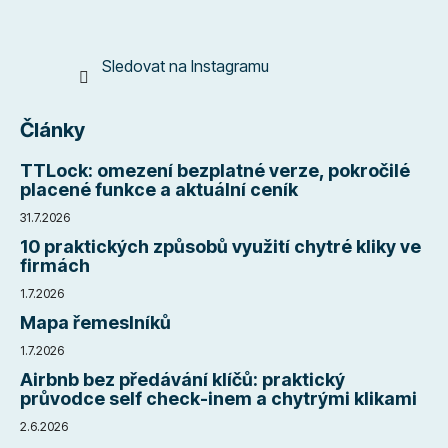
Sledovat na Instagramu
Články
TTLock: omezení bezplatné verze, pokročilé
placené funkce a aktuální ceník
31.7.2026
10 praktických způsobů využití chytré kliky ve
firmách
1.7.2026
Mapa řemeslníků
1.7.2026
Airbnb bez předávání klíčů: praktický
průvodce self check-inem a chytrými klikami
2.6.2026