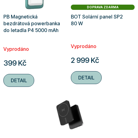
DOPRAVA ZDARMA
PB Magnetická
BOT Solární panel SP2
bezdrátová powerbanka
80 W
do letadla P4 5000 mAh
bílá
Průměrné
Vyprodáno
hodnocení
Vyprodáno
produktu
2 999 Kč
399 Kč
je
5,0
DETAIL
DETAIL
z
5
hvězdiček.