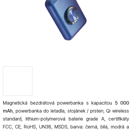
hvězdiček.
Magnetická bezdrátová powerbanka s kapacitou
5 000
mAh
, powerbanka do letadla, s
tojánek / prsten,
Qi wireless
standard, lithium-polymerová baterie grade A, certifikáty
FCC, CE, RoHS, UN38, MSDS, barva: černá, bílá, modrá a