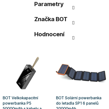
Parametry
Značka
BOT
Hodnocení
BOT Velkokapacitní
BOT Solární powerbanka
powerbanka P5
do letadla SP1 6 panelů
50000mAh s kabely a
20000mAh