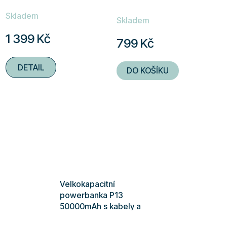
kabely
Průměrné
Skladem
hodnocení
Skladem
produktu
1 399 Kč
799 Kč
je
4,8
DETAIL
DO KOŠÍKU
z
5
hvězdiček.
Velkokapacitní
powerbanka P13
50000mAh s kabely a
svítilnou