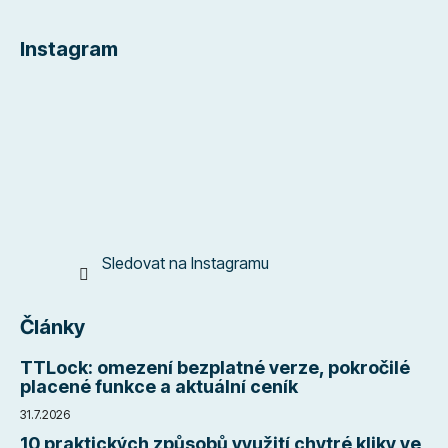
Z
á
Instagram
p
a
t
í
Sledovat na Instagramu
Články
TTLock: omezení bezplatné verze, pokročilé
placené funkce a aktuální ceník
31.7.2026
10 praktických způsobů využití chytré kliky ve