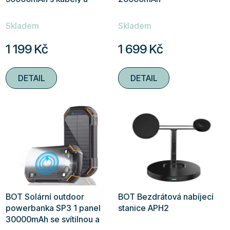
svítilnou
Průměrné
Průměrné
Skladem
Skladem
hodnocení
hodnocení
produktu
produktu
1 199 Kč
1 699 Kč
je
je
4,8
4,5
DETAIL
DETAIL
z
z
5
5
hvězdiček.
hvězdiček.
BOT Solární outdoor
BOT Bezdrátová nabíjecí
powerbanka SP3 1 panel
stanice APH2
30000mAh se svítilnou a