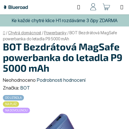
Přejít
Hledat
NÁKUP
na
obsah
KOŠÍK
Ke každé chytré klice H1 rozdáváme 3 čipy ZDARMA
Domů
/
Chytrá domácnost
/
Powerbanky
/
BOT Bezdrátová MagSafe
powerbanka do letadla P9 5000 mAh
BOT Bezdrátová MagSafe
powerbanka do letadla P9
5000 mAh
Průměrné
Neohodnoceno
Podrobnosti hodnocení
hodnocení
Značka:
BOT
produktu
DO LETADLA
je
NA PLÁŽ
0,0
NA DOVOLENOU
z
5