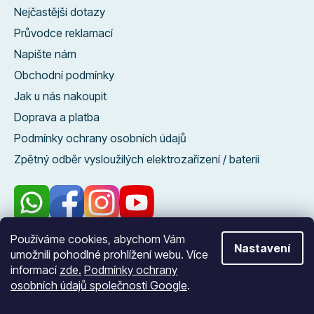
Nejčastější dotazy
Průvodce reklamací
Napište nám
Obchodní podmínky
Jak u nás nakoupit
Doprava a platba
Podmínky ochrany osobních údajů
Zpětný odběr vysloužilých elektrozařízení / baterií
Používáme cookies, abychom Vám
Nastavení
96 %
umožnili pohodlné prohlížení webu. Více
zákazníků nás
informací
zde.
Podmínky ochrany
doporučuje
osobních údajů společnosti Google
.