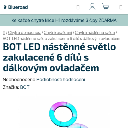
Přejít
Hledat
NÁKUP
na
obsah
KOŠÍK
Ke každé chytré klice H1 rozdáváme 3 čipy ZDARMA
Domů
/
Chytrá domácnost
/
Chytré osvětlení
/
Chytrá nástěnná světla
/
BOT LED nástěnné světlo zakulacené 6 dílů s dálkovým ovladačem
BOT LED nástěnné světlo
zakulacené 6 dílů s
dálkovým ovladačem
Průměrné
Neohodnoceno
Podrobnosti hodnocení
hodnocení
Značka:
BOT
produktu
je
0,0
z
5