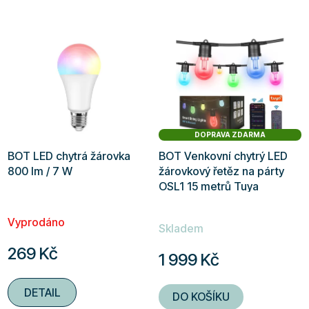
DOPRAVA ZDARMA
BOT LED chytrá žárovka
BOT Venkovní chytrý LED
800 lm / 7 W
žárovkový řetěz na párty
OSL1 15 metrů Tuya
RGBCW WiFi a BT
Průměrné
Vyprodáno
hodnocení
Skladem
produktu
269 Kč
1 999 Kč
je
5,0
DETAIL
DO KOŠÍKU
z