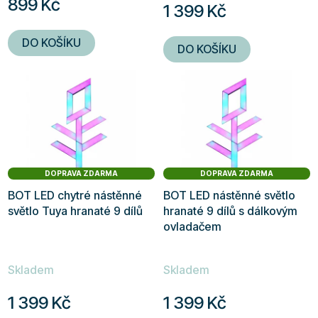
899 Kč
1 399 Kč
je
5,0
DO KOŠÍKU
DO KOŠÍKU
z
5
hvězdiček.
DOPRAVA ZDARMA
DOPRAVA ZDARMA
BOT LED chytré nástěnné
BOT LED nástěnné světlo
světlo Tuya hranaté 9 dílů
hranaté 9 dílů s dálkovým
ovladačem
Skladem
Skladem
1 399 Kč
1 399 Kč