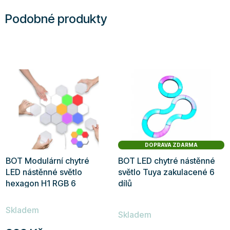
Podobné produkty
DOPRAVA ZDARMA
BOT Modulární chytré
BOT LED chytré nástěnné
LED nástěnné světlo
světlo Tuya zakulacené 6
hexagon H1 RGB 6
dílů
panelů
Průměrné
Skladem
hodnocení
Skladem
produktu