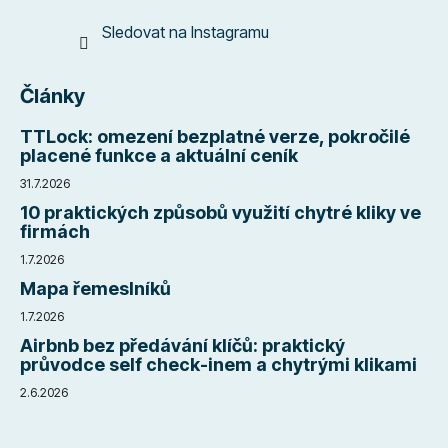
Sledovat na Instagramu
Články
TTLock: omezení bezplatné verze, pokročilé
placené funkce a aktuální ceník
31.7.2026
10 praktických způsobů využití chytré kliky ve
firmách
1.7.2026
Mapa řemeslníků
1.7.2026
Airbnb bez předávání klíčů: praktický
průvodce self check-inem a chytrými klikami
2.6.2026