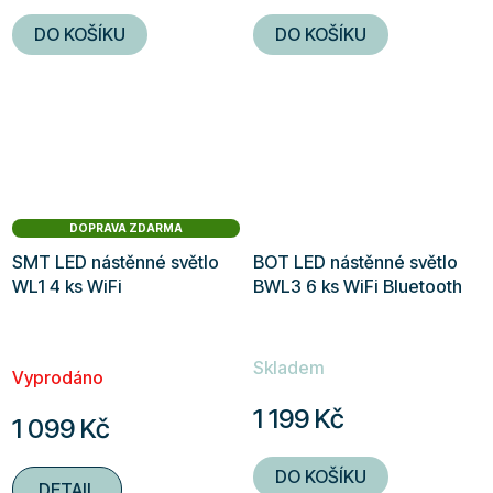
DO KOŠÍKU
DO KOŠÍKU
DOPRAVA ZDARMA
SMT LED nástěnné světlo
BOT LED nástěnné světlo
WL1 4 ks WiFi
BWL3 6 ks WiFi Bluetooth
Průměrné
Skladem
hodnocení
Vyprodáno
produktu
1 199 Kč
1 099 Kč
je
5,0
DO KOŠÍKU
DETAIL
z