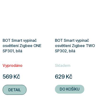
hvězdiček.
BOT Smart vypínač
BOT Smart vypínač
osvětlení Zigbee ONE
osvětlení Zigbee TWO
SP301, bílá
SP302, bílá
Vyprodáno
Skladem
569 Kč
629 Kč
DO KOŠÍKU
DETAIL