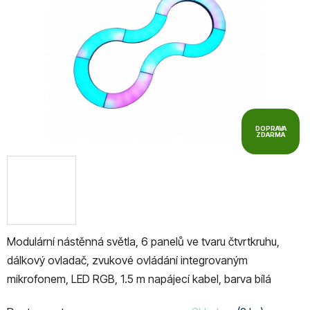
hvězdiček.
DOPRAVA
ZDARMA
Modulární nástěnná světla, 6 panelů ve tvaru čtvrtkruhu,
dálkový ovladač, zvukové ovládání integrovaným
mikrofonem, LED RGB, 1.5 m napájecí kabel,
barva bílá