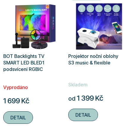
5
hvězdiček.
BOT Backlights TV
Projektor noční oblohy
SMART LED BLED1
S3 music & flexible
podsvícení RGBIC
Průměrné
Skladem
hodnocení
Vyprodáno
produktu
1 399 Kč
od
1 699 Kč
je
5,0
DETAIL
DETAIL
z
5