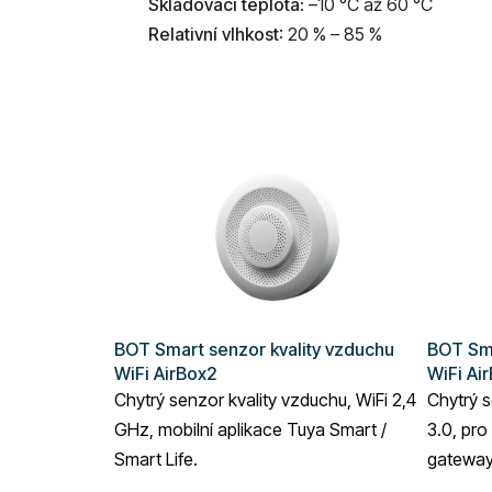
Skladovací teplota
: –10 °C až 60 °C
Relativní vlhkost
: 20 % – 85 %
BOT Smart senzor kvality vzduchu
BOT Sma
WiFi AirBox2
WiFi Ai
Chytrý senzor kvality vzduchu, WiFi 2,4
Chytrý s
GHz, mobilní aplikace Tuya Smart /
3.0, pro
Smart Life.
gateway,
Smart Li