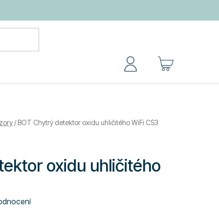
NÁKUPNÍ
KOŠÍK
zory
/
BOT Chytrý detektor oxidu uhličitého WiFi CS3
ektor oxidu uhličitého
odnocení