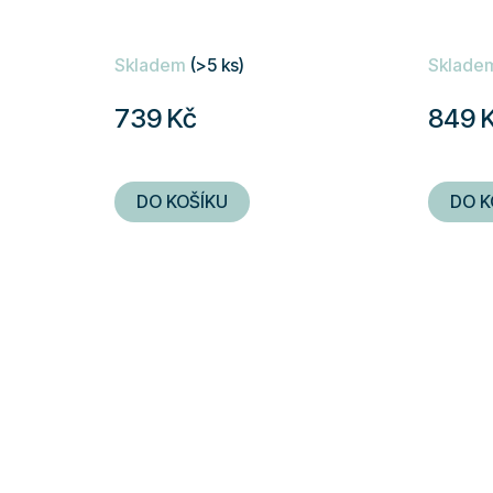
Skladem
(>5 ks)
Sklade
739 Kč
849 
DO KOŠÍKU
DO K