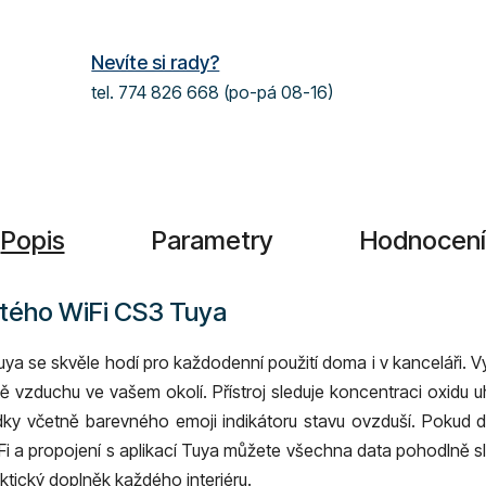
Nevíte si rady?
tel. 774 826 668 (po-pá 08-16)
Popis
Parametry
Hodnocení
itého WiFi CS3 Tuya
ya se skvěle hodí pro každodenní použití doma i v kanceláři. Vy
tě vzduchu ve vašem okolí. Přístroj sleduje koncentraci oxidu u
dky včetně barevného emoji indikátoru stavu ovzduší. Pokud d
WiFi a propojení s aplikací Tuya můžete všechna data pohodlně 
aktický doplněk každého interiéru.