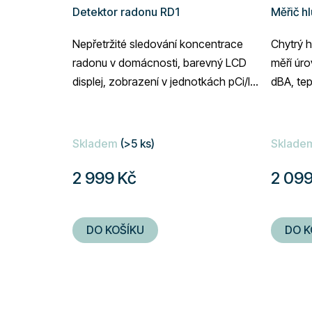
Detektor radonu RD1
Měřič h
Nepřetržité sledování koncentrace
Chytrý h
radonu v domácnosti, barevný LCD
měří úr
displej, zobrazení v jednotkách pCi/l
dBA, tep
nebo Bq/m³, historie naměřených
Tuya Sma
hodnot,...
Skladem
(>5 ks)
Sklade
2 999 Kč
2 099
DO KOŠÍKU
DO K