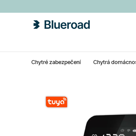
Přejít
na
obsah
Chytré zabezpečení
Chytrá domácno