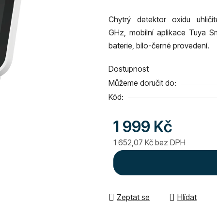
produktu
Chytrý detektor oxidu uhli
je
GHz,
mobilní aplikace Tuya Sm
0,0
baterie, bílo-černé provedení.
z
5
Dostupnost
hvězdiček.
Můžeme doručit do:
Kód:
1 999 Kč
1 652,07 Kč bez DPH
Měrná cena:
Zeptat se
Hlídat