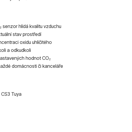
₂ senzor hlídá kvalitu vzduchu
uální stav prostředí
ncentraci oxidu uhličitého
oli a odkudkoli
 nastavených hodnot CO₂
aždé domácnosti či kanceláře
Fi CS3 Tuya