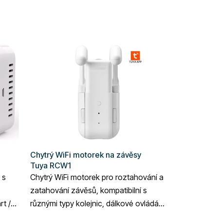
Chytrý WiFi motorek na závěsy
Tuya RCW1
 s
Chytrý WiFi motorek pro roztahování a
zatahování závěsů, kompatibilní s
rt /
různými typy kolejnic, dálkové ovládání,
vhodný do domácnosti i komerčních...