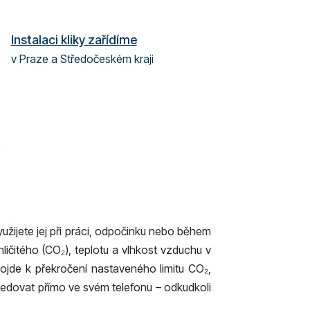
Instalaci kliky zařídíme
v Praze a Středočeském kraji
užijete jej při práci, odpočinku nebo během
hličitého (CO₂), teplotu a vlhkost vzduchu v
ojde k překročení nastaveného limitu CO₂,
sledovat přímo ve svém telefonu – odkudkoli