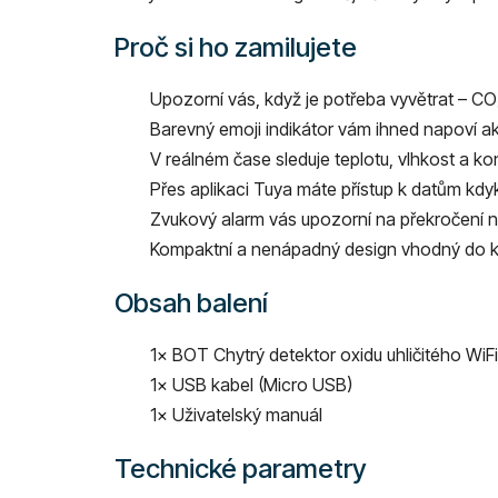
Proč si ho zamilujete
Upozorní vás, když je potřeba vyvětrat – CO
Barevný emoji indikátor vám ihned napoví akt
V reálném čase sleduje teplotu, vlhkost a ko
Přes aplikaci Tuya máte přístup k datům kdyk
Zvukový alarm vás upozorní na překročení
Kompaktní a nenápadný design vhodný do k
Obsah balení
1× BOT Chytrý detektor oxidu uhličitého Wi
1× USB kabel (Micro USB)
1× Uživatelský manuál
Technické parametry