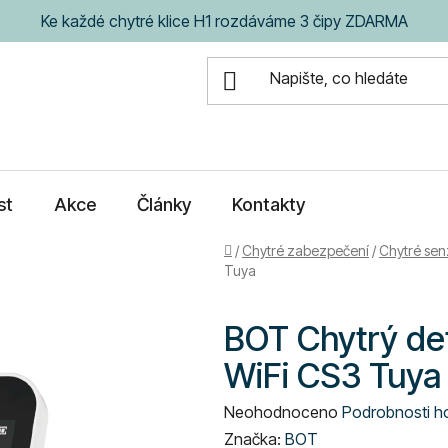
Ke každé chytré klice H1 rozdáváme 3 čipy ZDARMA
st
Akce
Články
Kontakty
Domů
/
Chytré zabezpečení
/
Chytré sen
Tuya
BOT Chytrý det
WiFi CS3 Tuya
Průměrné
Neohodnoceno
Podrobnosti h
hodnocení
Značka:
BOT