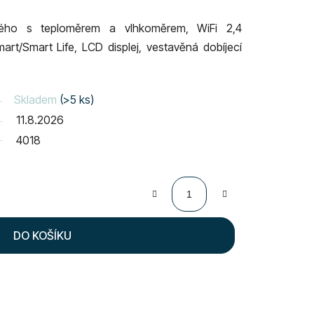
čitého s teploměrem a vlhkoměrem, WiFi 2,4
art/Smart Life, LCD displej, vestavěná dobíjecí
Skladem
(>5 ks)
11.8.2026
4018
DO KOŠÍKU