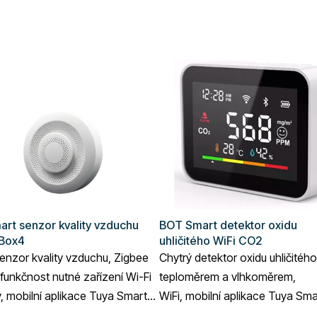
rt senzor kvality vzduchu
BOT Smart detektor oxidu
rBox4
uhličitého WiFi CO2
enzor kvality vzduchu, Zigbee
Chytrý detektor oxidu uhličitého
 funkčnost nutné zařízení Wi-Fi
teploměrem a vlhkoměrem,
 mobilní aplikace Tuya Smart /
WiFi, mobilní aplikace Tuya Sma
fe.
Smart Life.