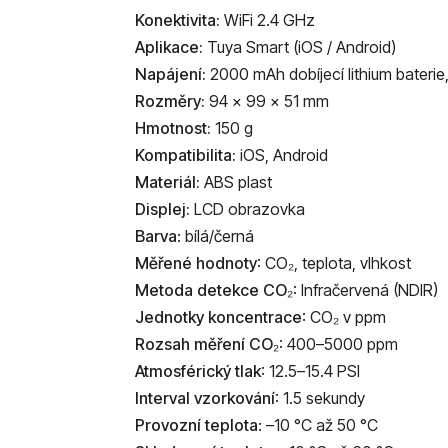
Konektivita:
WiFi 2.4 GHz
Aplikace:
Tuya Smart (iOS / Android)
Napájení:
2000 mAh dobíjecí lithium baterie
Rozměry:
94 × 99 × 51 mm
Hmotnost:
150 g
Kompatibilita:
iOS, Android
Materiál:
ABS plast
Displej:
LCD obrazovka
Barva
: bílá/černá
Měřené hodnoty
: CO₂, teplota, vlhkost
Metoda detekce CO
₂: Infračervená (NDIR)
Jednotky koncentrace
: CO₂ v ppm
Rozsah měření CO₂
: 400–5000 ppm
Atmosférický tlak
: 12.5–15.4 PSI
Interval vzorkování
: 1.5 sekundy
Provozní teplota
: –10 °C až 50 °C