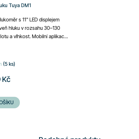
luku Tuya DM1
lukoměr s 11" LED displejem
oveň hluku v rozsahu 30–130
lotu a vlhkost. Mobilní aplikace
rt. Zobrazuje také čas a...
m
(5 ks)
 Kč
OŠÍKU