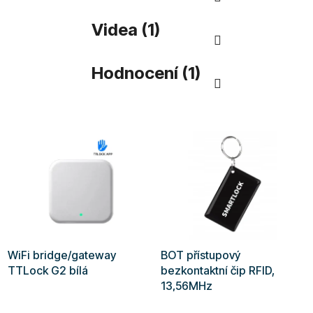
Videa (1)
Hodnocení (1)
WiFi bridge/gateway
BOT přístupový
TTLock G2 bílá
bezkontaktní čip RFID,
13,56MHz
Průměrné
Průměrné