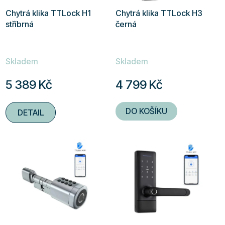
Chytrá klika TTLock H1
Chytrá klika TTLock H3
stříbrná
černá
Průměrné
Průměrné
Skladem
Skladem
hodnocení
hodnocení
produktu
produktu
5 389 Kč
4 799 Kč
je
je
4,9
5,0
DO KOŠÍKU
DETAIL
z
z
5
5
hvězdiček.
hvězdiček.