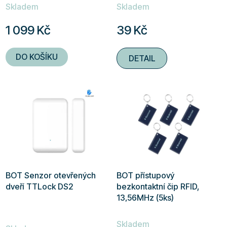
Skladem
Skladem
hodnocení
hodnocení
produktu
produktu
1 099 Kč
39 Kč
je
je
4,9
5,0
DO KOŠÍKU
DETAIL
z
z
5
5
hvězdiček.
hvězdiček.
BOT Senzor otevřených
BOT přístupový
dveří TTLock DS2
bezkontaktní čip RFID,
13,56MHz (5ks)
Průměrné
Skladem
hodnocení