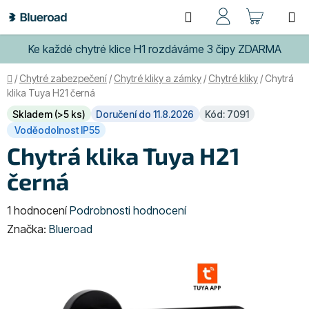
Přejít
Hledat
NÁKUP
na
obsah
KOŠÍK
Ke každé chytré klice H1 rozdáváme 3 čipy ZDARMA
Domů
/
Chytré zabezpečení
/
Chytré kliky a zámky
/
Chytré kliky
/
Chytrá
klika Tuya H21 černá
Skladem (>5 ks)
Doručení do 11.8.2026
Kód: 7091
Voděodolnost IP55
Chytrá klika Tuya H21
černá
Průměrné
1 hodnocení
Podrobnosti hodnocení
hodnocení
Značka:
Blueroad
produktu
je
5,0
z