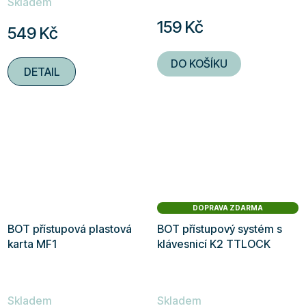
Skladem
produktu
159 Kč
549 Kč
je
5,0
DO KOŠÍKU
DETAIL
z
5
hvězdiček.
DOPRAVA ZDARMA
BOT přístupová plastová
BOT přístupový systém s
karta MF1
klávesnicí K2 TTLOCK
Skladem
Skladem