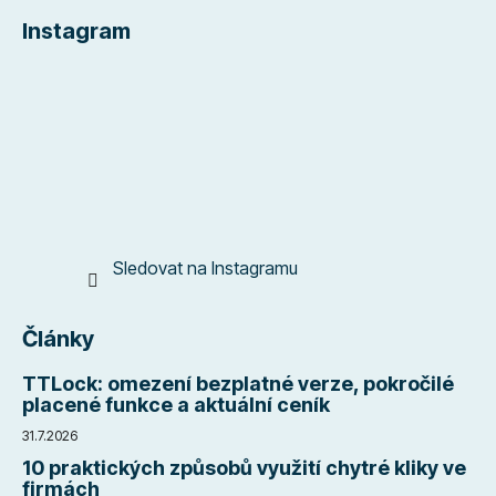
á
Instagram
p
a
t
í
Sledovat na Instagramu
Články
TTLock: omezení bezplatné verze, pokročilé
placené funkce a aktuální ceník
31.7.2026
10 praktických způsobů využití chytré kliky ve
firmách