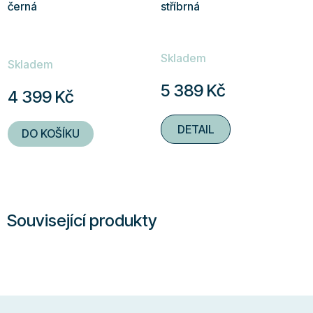
černá
stříbrná
Průměrné
Skladem
hodnocení
Skladem
produktu
5 389 Kč
4 399 Kč
je
5,0
DETAIL
DO KOŠÍKU
z
5
hvězdiček.
Související produkty
Z