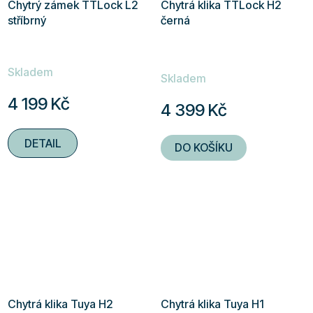
Chytrý zámek TTLock L2
Chytrá klika TTLock H2
stříbrný
černá
Průměrné
Skladem
hodnocení
Skladem
produktu
4 199 Kč
4 399 Kč
je
5,0
DETAIL
DO KOŠÍKU
z
5
hvězdiček.
Chytrá klika Tuya H2
Chytrá klika Tuya H1