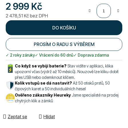
2 999 Kč
2 478,51 Kč bez DPH
Měrná cena:
DO KOŠÍKU
PROSÍM O RADU S VÝBĚREM
✓ 2 roky záruky
✓ Vrácení do 60 dnů
✓ Doprava zdarma
Co když se vybijí baterie?
Stav vidíte v aplikaci, klika
upozorní včas (výdrž až 10 měsíců). Nouzově lze kliku dobít
přes USB nebo odemknout klíčem.
Kolik vstupů se dá nastavit?
Až 50 otisků prstů, 50
čipových karet a 50 individuálních hesel
Ověřeno zákazníky Heureky
Jsme specialisté na prodej
chytrých klik a zámků
Zeptat se
Hlídat