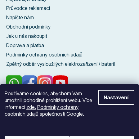
Průvodce reklamací
Napište nám
Obchodní podmínky
Jak u nás nakoupit
Doprava a platba
Podmínky ochrany osobních údajů
Zpětný odběr vysloužilých elektrozařízení / baterií
Používáme cookies, abychom Vám
Nastavení
umožnili pohodlné prohlížení webu. Více
96 %
informací
zde.
Podmínky ochrany
zákazníků nás
osobních údajů společnosti Google
.
doporučuje