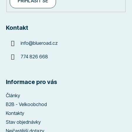
PŘIHLÁSIT SE
Kontakt
info
@
blueroad.cz
774 826 668
Informace pro vás
Články
B2B - Velkoobchod
Kontakty
Stav objednávky
Nejčastější dotazy