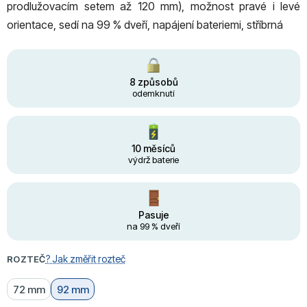
prodlužovacím setem až 120 mm), možnost pravé i levé
orientace, sedí na 99 % dveří, napájení bateriemi, stříbrná
8 způsobů
odemknutí
10 měsíců
výdrž baterie
Pasuje
na 99 % dveří
? Jak změřit rozteč
ROZTEČ
72 mm
92 mm