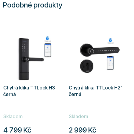
Podobné produkty
Chytrá klika TTLock H3
Chytrá klika TTLock H21
černá
černá
Průměrné
Průměrné
Skladem
Skladem
hodnocení
hodnocení
produktu
produktu
4 799 Kč
2 999 Kč
je
je