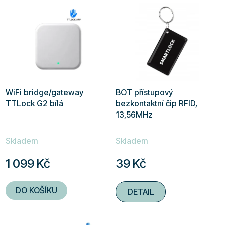
WiFi bridge/gateway
BOT přístupový
TTLock G2 bílá
bezkontaktní čip RFID,
13,56MHz
Průměrné
Průměrné
Skladem
Skladem
hodnocení
hodnocení
produktu
produktu
1 099 Kč
39 Kč
je
je
4,9
5,0
DO KOŠÍKU
DETAIL
z
z
5
5
hvězdiček.
hvězdiček.