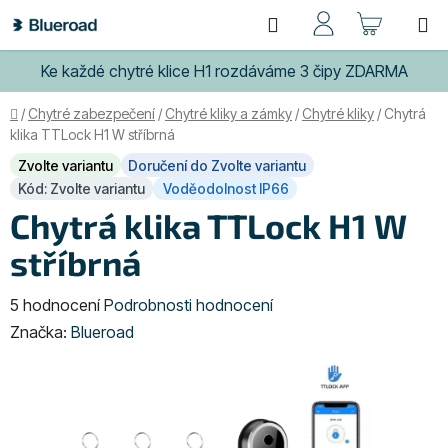
Přejít
Hledat
NÁKUP
na
obsah
KOŠÍK
Ke každé chytré klice H1 rozdáváme 3 čipy ZDARMA
Domů
/
Chytré zabezpečení
/
Chytré kliky a zámky
/
Chytré kliky
/
Chytrá
klika TTLock H1 W stříbrná
Zvolte variantu
Doručení do Zvolte variantu
Kód: Zvolte variantu
Voděodolnost IP66
Chytrá klika TTLock H1 W
stříbrná
Průměrné
5 hodnocení
Podrobnosti hodnocení
hodnocení
Značka:
Blueroad
produktu
je
5,0
z