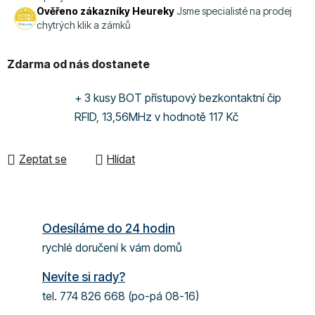
Ověřeno zákazníky Heureky
Jsme specialisté na prodej
chytrých klik a zámků
Zdarma od nás dostanete
+ 3 kusy BOT přístupový bezkontaktní čip
RFID, 13,56MHz
v hodnotě 117 Kč
Zeptat se
Hlídat
Odesíláme do 24 hodin
rychlé doručení k vám domů
Nevíte si rady?
tel. 774 826 668 (po-pá 08-16)