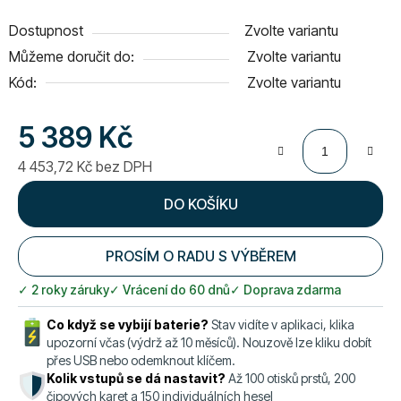
Dostupnost
Zvolte variantu
Můžeme doručit do:
Zvolte variantu
Kód:
Zvolte variantu
5 389 Kč
4 453,72 Kč bez DPH
Měrná cena:
DO KOŠÍKU
PROSÍM O RADU S VÝBĚREM
✓ 2 roky záruky
✓ Vrácení do 60 dnů
✓ Doprava zdarma
Co když se vybijí baterie?
Stav vidíte v aplikaci, klika
upozorní včas (výdrž až 10 měsíců). Nouzově lze kliku dobít
přes USB nebo odemknout klíčem.
Kolik vstupů se dá nastavit?
Až 100 otisků prstů, 200
čipových karet a 150 individuálních hesel