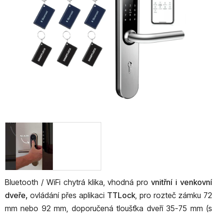
5
hvězdiček.
Bluetooth / WiFi chytrá klika, vhodná pro
vnitřní i venkovní
dveře,
ovládání přes aplikaci
TTLock
, pro rozteč zámku 72
mm nebo 92 mm, doporučená tloušťka dveří 35-75 mm (s