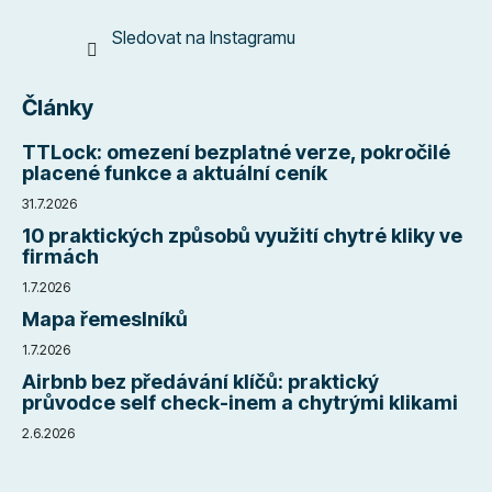
Sledovat na Instagramu
Články
TTLock: omezení bezplatné verze, pokročilé
placené funkce a aktuální ceník
31.7.2026
10 praktických způsobů využití chytré kliky ve
firmách
1.7.2026
Mapa řemeslníků
1.7.2026
Airbnb bez předávání klíčů: praktický
průvodce self check-inem a chytrými klikami
2.6.2026