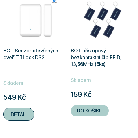
BOT Senzor otevřených
BOT přístupový
dveří TTLock DS2
bezkontaktní čip RFID,
13,56MHz (5ks)
Průměrné
Skladem
hodnocení
Skladem
produktu
159 Kč
549 Kč
je
5,0
DO KOŠÍKU
DETAIL
z
5
hvězdiček.