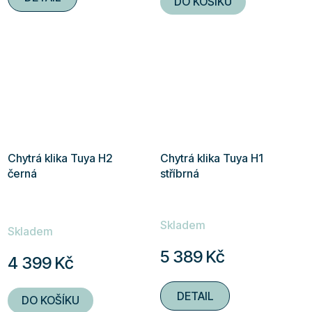
DO KOŠÍKU
z
5
hvězdiček.
Chytrá klika Tuya H2
Chytrá klika Tuya H1
černá
stříbrná
Průměrné
Skladem
hodnocení
Skladem
produktu
5 389 Kč
4 399 Kč
je
5,0
DETAIL
DO KOŠÍKU
z