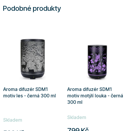
Podobné produkty
Aroma difuzér SDM1
Aroma difuzér SDM1
motiv les - černá 300 ml
motiv motýlí louka - černá
300 ml
Průměrné
Skladem
hodnocení
Skladem
produktu
799 Kč