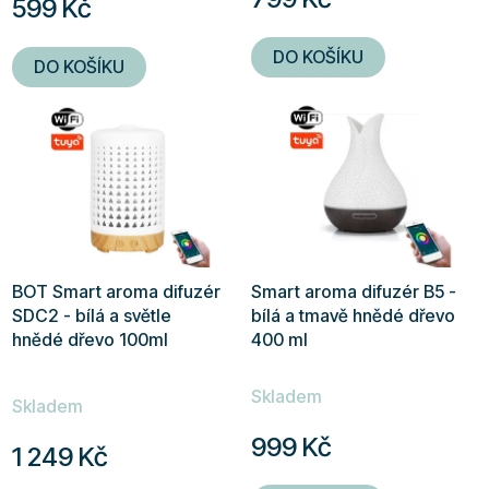
599 Kč
je
5,0
DO KOŠÍKU
DO KOŠÍKU
z
5
hvězdiček.
BOT Smart aroma difuzér
Smart aroma difuzér B5 -
SDC2 - bílá a světle
bílá a tmavě hnědé dřevo
hnědé dřevo 100ml
400 ml
Průměrné
Skladem
hodnocení
Skladem
produktu
999 Kč
1 249 Kč
je