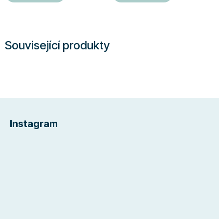
Související produkty
Z
á
Instagram
p
a
t
í