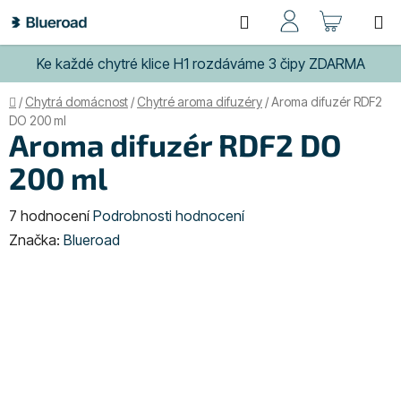
Přejít
Hledat
NÁKUP
na
obsah
KOŠÍK
Ke každé chytré klice H1 rozdáváme 3 čipy ZDARMA
Domů
/
Chytrá domácnost
/
Chytré aroma difuzéry
/
Aroma difuzér RDF2
DO 200 ml
Aroma difuzér RDF2 DO
200 ml
Průměrné
7 hodnocení
Podrobnosti hodnocení
hodnocení
Značka:
Blueroad
produktu
je
5,0
z
5
hvězdiček.