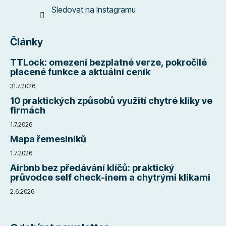
Sledovat na Instagramu
Články
TTLock: omezení bezplatné verze, pokročilé
placené funkce a aktuální ceník
31.7.2026
10 praktických způsobů využití chytré kliky ve
firmách
1.7.2026
Mapa řemeslníků
1.7.2026
Airbnb bez předávání klíčů: praktický
průvodce self check-inem a chytrými klikami
2.6.2026