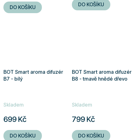
5,0
DO KOŠÍKU
DO KOŠÍKU
z
5
hvězdiček.
BOT Smart aroma difuzér
BOT Smart aroma difuzér
B7 - bílý
B8 - tmavě hnědé dřevo
Skladem
Skladem
699 Kč
799 Kč
DO KOŠÍKU
DO KOŠÍKU